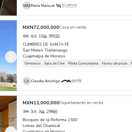
María Mariscal
MXN
72,000,000
Casa en venta
4
4
10
991
CUMBRES DE SANTA FE
San Mateo Tlaltenango
Cuajimalpa de Morelos
Gimnasio
Sala de Cine
Pileta Comunitaria
Horno de pizza
Claudia Arechiga
MXN
11,000,000
Departamento en venta
3
3
3
296
Bosques de la Reforma 1500
Lomas del Chamizal
Cuajimalpa de Morelos