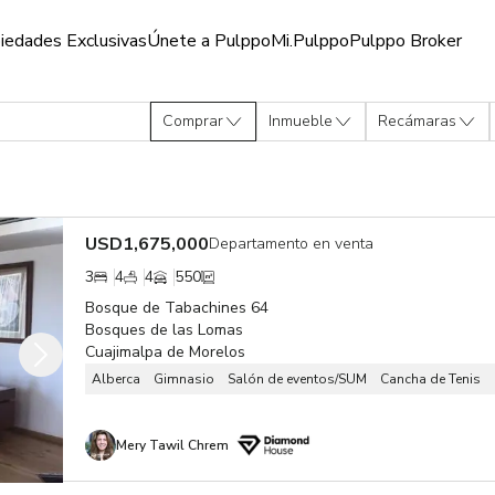
iedades Exclusivas
Únete a Pulppo
Mi.Pulppo
Pulppo Broker
e México
Comprar
Inmueble
Recámaras
USD
1,675,000
Departamento en venta
3
4
4
550
Bosque de Tabachines 64
Bosques de las Lomas
Cuajimalpa de Morelos
Alberca
Gimnasio
Salón de eventos/SUM
Cancha de Tenis
Mery Tawil Chrem