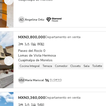
Angelina Ortiz
MXN
3,800,000
Departamento en venta
2
1
0
80
Paseo del Rocío 0
Lomas de Vista Hermosa
Cuajimalpa de Morelos
Cocina Integral
Terraza
Comedor
Closets
Sala
Toilette
María Mariscal
MXN
3,360,000
Departamento en venta
1
1
1
54