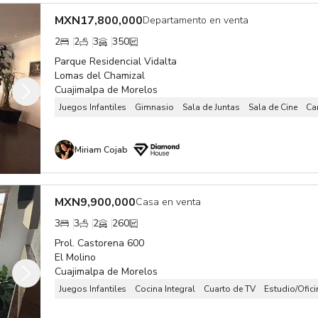
MXN
17,800,000
Departamento en venta
2
2
3
350
Parque Residencial Vidalta
Lomas del Chamizal
Cuajimalpa de Morelos
Juegos Infantiles
Gimnasio
Sala de Juntas
Sala de Cine
Ca
Miriam Cojab
MXN
9,900,000
Casa en venta
3
3
2
260
Prol. Castorena 600
El Molino
Cuajimalpa de Morelos
Juegos Infantiles
Cocina Integral
Cuarto de TV
Estudio/Ofici