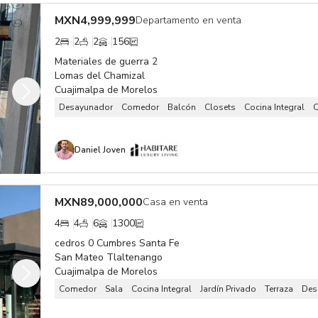
MXN
4,999,999
Departamento en venta
2
2
2
156
Materiales de guerra 2
Lomas del Chamizal
Cuajimalpa de Morelos
Desayunador
Comedor
Balcón
Closets
Cocina Integral
C
Daniel Joven
MXN
89,000,000
Casa en venta
4
4
6
1300
cedros 0 Cumbres Santa Fe
San Mateo Tlaltenango
Cuajimalpa de Morelos
Comedor
Sala
Cocina Integral
Jardín Privado
Terraza
Des