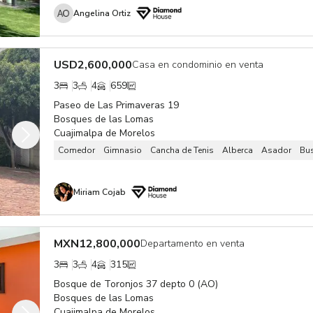
Angelina Ortiz
USD
2,600,000
Casa en condominio en venta
3
3
4
659
Paseo de Las Primaveras 19
Bosques de las Lomas
Cuajimalpa de Morelos
Comedor
Gimnasio
Cancha de Tenis
Alberca
Asador
Bus
Miriam Cojab
MXN
12,800,000
Departamento en venta
3
3
4
315
Bosque de Toronjos 37 depto 0 (AO)
Bosques de las Lomas
Cuajimalpa de Morelos