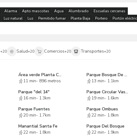
Alarma
Apto mascotas
Agua
Alumbrado
Escuelas cercanas
Luz natural
Luz
Permitido fumar
Planta Baja
Portero
Portón eléctri
i
Salud
Comercios
Transportes
+
20
+
20
+
20
+
20
Área verde Planta Central de herramientas
Parque Bosque De Manzanos
11 min
-
896 metros
13 min
-
1.1km
Parque "del 14"
Parque Circular Vasco de Quiroga-Santa Fe
16 min
-
1.3km
19 min
-
1.6km
Parque Fuentes
Parque Ombues
20 min
-
1.7km
22 min
-
1.8km
Manantial Santa Fe
Parque Del Bosque
22 min
-
1.8km
22 min
-
1.9km