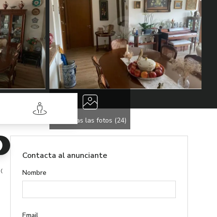
Street View
Ver todas las fotos (
24
)
Contacta al anunciante
 Chamizal Cuajimalpa de Morelos
Nombre
Email