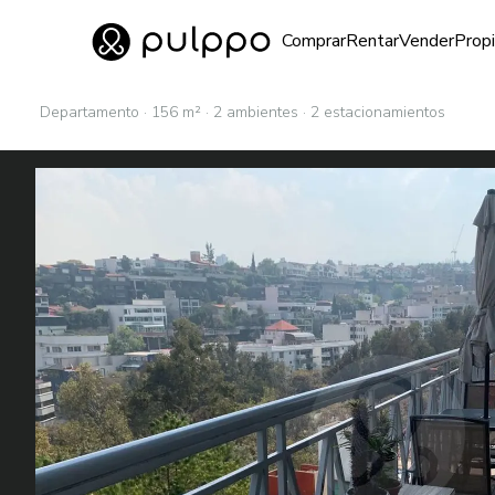
Inmuebles
Comprar
Rentar
Vender
Prop
Ir al home
Departamento · 156 m² · 2 ambientes · 2 estacionamientos