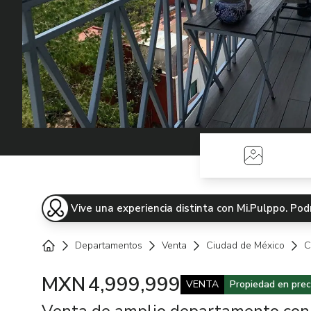
Fotos
Vive una experiencia distinta con Mi.Pulppo. P
Departamentos
Venta
Ciudad de México
C
Home
MXN
4,999,999
VENTA
Propiedad en prec