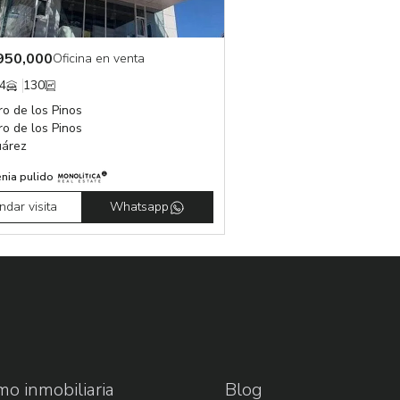
950,000
Oficina en venta
4
130
o de los Pinos
o de los Pinos
uárez
nia pulido
dar visita
Whatsapp
o inmobiliaria
Blog