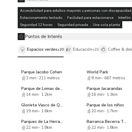
Accesibilidad para adultos mayores y personas con discapacidad
Estacionamiento techado
Facilidad para estacionarse
Interfón
Seguridad 12 horas
Seguridad privada
Una sola planta
Puntos de Interés
Espacios verdes
Educación
Coffee & del
+
20
+
20
Parque Jacobo Cohen
World Park
3 min
-
211 metros
8 min
-
667 metros
Parque de Lomas de Bezares
Parque Jacarandas
14 min
-
1.2km
16 min
-
1.3km
Glorieta Vasco de Quiroga
Parque de los niños
19 min
-
1.6km
20 min
-
1.7km
Parques de La Herradura Huixquilucan Edo Mex
Barranca Becerra Tepecuache Sección La Loma
22 min
-
1.8km
22 min
-
1.8km