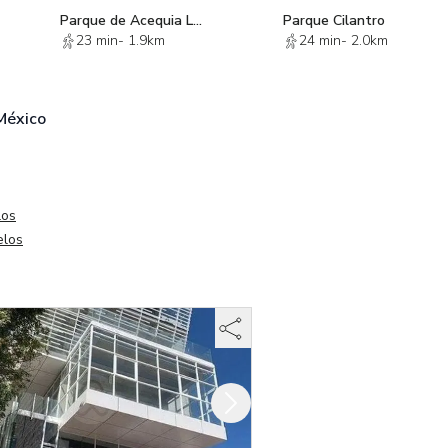
Parque de Acequia Lomas de las Palmas
Parque Cilantro
23 min
-
1.9km
24 min
-
2.0km
México
los
elos