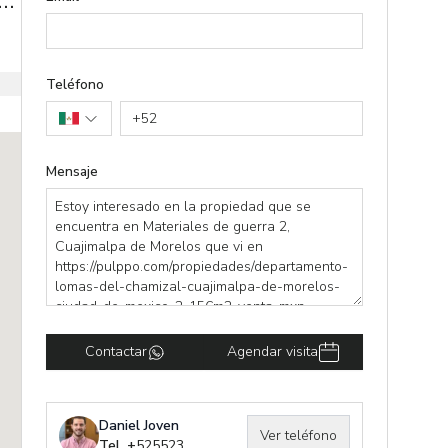
o departamento con terraza y vistas panorámicas en Lomas del Chamizal
Teléfono
+
52
Mensaje
Contactar
Agendar visita
Daniel Joven
Ver teléfono
Tel. +
525523383315