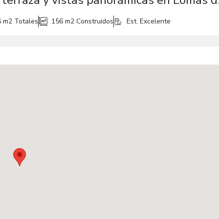
Venta de ampli
6 m2
Totales
156 m2
Construidos
Est. Excelente