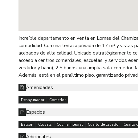
Increíble departamento en venta en Lomas del Chamizal,
comodidad. Con una terraza privada de 17 m² y vistas p
acabados de alta calidad. Ubicado estratégicamente cer
acceso a centros comerciales, escuelas, y servicios ese
vestidor y baño), 2.5 baños, una amplia sala-comedor, f
Además, está en el penúltimo piso, garantizando privaci
Amenidades
Desayunador
Comedor
Espacios
Balcón
Closets
Cocina Integral
Cuarto de Lavado
Cuarto 
Adicionales