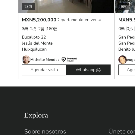
23
8
MXN
5,200,000
MXN
5,
Departamento en venta
3
2
2
160
0
0
Eucalipto 22
San Pedr
Jesús del Monte
San Pedr
Huixquilucan
Benito J
Michelle Mendez
euge
Agendar visita
Whatsapp
Agen
Explora
Sobre nosotros
Únete com