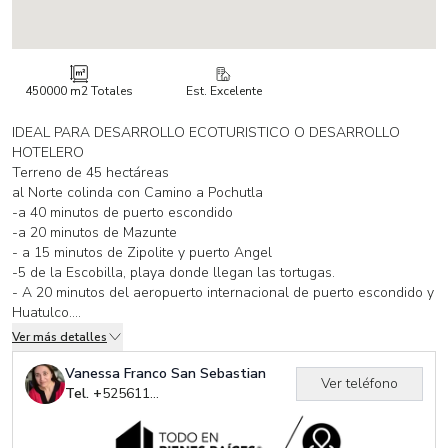
450000 m2
Totales
Est. Excelente
IDEAL PARA DESARROLLO ECOTURISTICO O DESARROLLO
HOTELERO
Terreno de 45 hectáreas
al Norte colinda con Camino a Pochutla
-a 40 minutos de puerto escondido
-a 20 minutos de Mazunte
- a 15 minutos de Zipolite y puerto Angel
-5 de la Escobilla, playa donde llegan las tortugas.
- A 20 minutos del aeropuerto internacional de puerto escondido y
Huatulco.
-Cerca del Balneario el santuario.
Ver más detalles
- Regimen Comunal.
-178 metros de Frente de Playa.
Vanessa Franco San Sebastian
Ver teléfono
-Mar abierto ideal para realizar Surf.
Tel. +
525611005318
-1800 metros de largo en un estero, a las orillas del estero está
una montaña donde hay Palma Real para hacer palapas, arboles