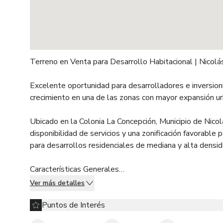
Terreno en Venta para Desarrollo Habitacional | Nico
Excelente oportunidad para desarrolladores e inversioni
crecimiento en una de las zonas con mayor expansión u
Ubicado en la Colonia La Concepción, Municipio de Nicol
disponibilidad de servicios y una zonificación favorable
para desarrollos residenciales de mediana y alta densid
Características Generales
Superficie total: 35,050.80 m²
Ver más detalles
Ubicación: Camino a Caja de Agua, Colonia La Concepció
Documentación en regla
Puntos de Interés
Predial, contribuciones y pagos al corriente