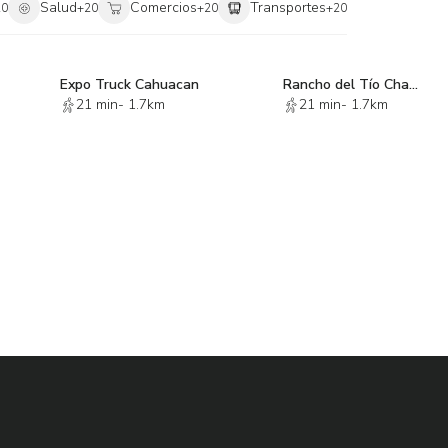
Salud
Comercios
Transportes
20
+
20
+
20
+
20
Expo Truck Cahuacan
Rancho del Tío Chacón
21 min
-
1.7km
21 min
-
1.7km
intos esquemas de desarrollo habitacional:
 y planeación de proyectos inmobiliarios con una atractiva
ano constante, rodeada de desarrollos habitacionales, comercios