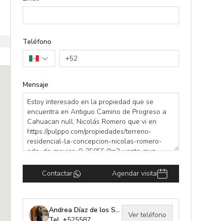
Teléfono
+
52
Mensaje
Contactar
Agendar visita
Andrea Díaz de los Santos
Ver teléfono
Tel. +
525587808759