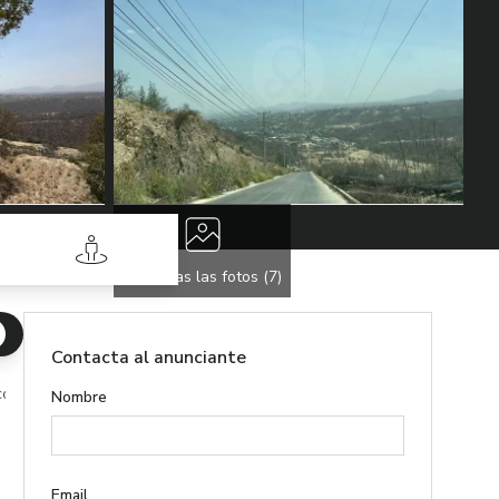
Street View
Ver todas las fotos (
7
)
Contacta al anunciante
colás Romero
Nombre
Email