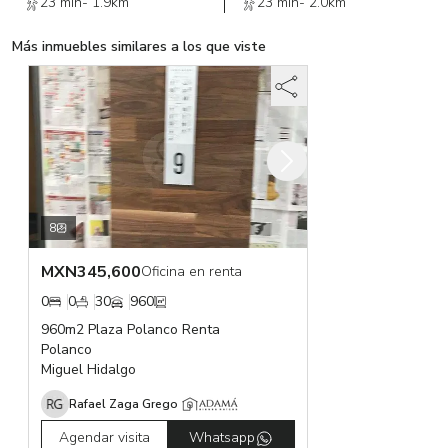
23 min
-
1.9km
23 min
-
2.0km
Más inmuebles similares a los que viste
8
MXN
345,600
Oficina en renta
0
0
30
960
960m2 Plaza Polanco Renta
Polanco
Miguel Hidalgo
Rafael Zaga Grego
Agendar visita
Whatsapp