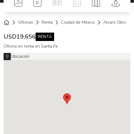
Fotos
Videos
Tour Virtual
Planos
Mapa
Street 
Oficinas
Renta
Ciudad de México
Alvaro Obregón
Home
USD
19,656
RENTA
Oficina en renta en Santa Fe
Ubicación