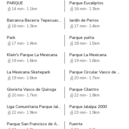
PARQUE
Parque Eucaliptos
14 min
-
1.1km
16 min
-
1.3km
Barranca Becerra Tepecuache Sección La Loma
Jardín de Perros
16 min
-
1.3km
17 min
-
1.4km
Park
Parque yuiita
17 min
-
1.4km
18 min
-
1.5km
Klein's Parque La Mexicana
Parque La Mexicana
19 min
-
1.6km
19 min
-
1.6km
La Mexicana Skatepark
Parque Circular Vasco de Quiroga-Santa Fe
19 min
-
1.6km
20 min
-
1.7km
Glorieta Vasco de Quiroga
Parque Cilantro
20 min
-
1.7km
22 min
-
1.8km
Liga Comunitaria Parque Jalalpa
Parque Jalalpa 2000
22 min
-
1.9km
23 min
-
1.9km
Parque San Francisco de Asis
Fuente