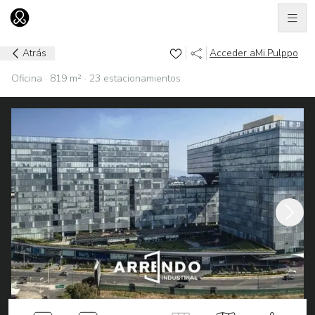
Men
Ir al home
Atrás
Acceder a
Mi.Pulppo
Oficina · 819 m² · 23 estacionamientos