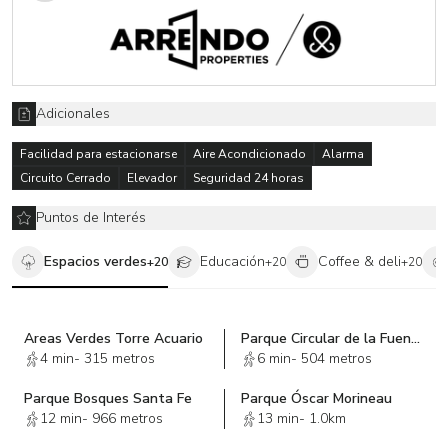
Adicionales
Facilidad para estacionarse
Aire Acondicionado
Alarma
Circuito Cerrado
Elevador
Seguridad 24 horas
Puntos de Interés
Espacios verdes
Educación
Coffee & deli
+
20
+
20
+
20
Areas Verdes Torre Acuario
Parque Circular de la Fuente
4 min
-
315 metros
6 min
-
504 metros
Parque Bosques Santa Fe
Parque Óscar Morineau
12 min
-
966 metros
13 min
-
1.0km