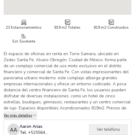
23 Estacionamientos
819 m2
Totales
819 m2
Construidos
Est. Excelente
El espacio de oficinas en renta en Torre Samara, ubicado en
Zedec Santa Fe, Alvaro Obregón, Ciudad de México, forma parte
de un complejo comercial de uso mixto exclusivo en el distrito
financiero y comercial de Santa Fe. Con vistas impresionantes del
panorama urbano moderno, este complejo alberga grandes
empresas internacionales y ofrece un entorno codiciado. A poca
distancia del centro financiero de Santa Fe, los usuarios pueden
disfrutar de diversas instalaciones, como un hotel de cinco
estrellas, boutiques, gimnasios, restaurantes y un centro comercial
de lujo. Espacios disponibles Acondicionados 819m2. Precios de
renta x m2: 24.00 Usd + Iva por m2 de oficinas.$4,00 Usd. + Iva por
Ver más detalles
m2 de mantenimiento. (Contáctanos para más información sobre
esta propiedad Somos expertos en bienes raíces comerciales e
Aaron Arias
Ver teléfono
industriales.
Tel. +
525564513139