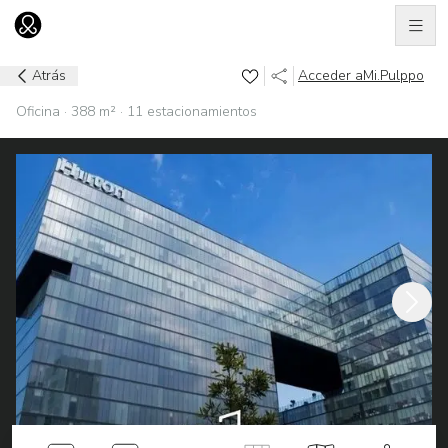
Men
Ir al home
Atrás
Acceder a
Mi.Pulppo
Oficina · 388 m² · 11 estacionamientos