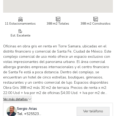
11 Estacionamientos
388 m2
Totales
388 m2
Construidos
Est. Excelente
Oficinas en obra gris en renta en Torre Samara, ubicadas en el
distrito financiero y comercial de Santa Fe, Ciudad de México. Este
complejo comercial de uso mixto ofrece un espacio exclusivo con
vistas impresionantes del panorama urbano. El área comercial
alberga grandes empresas internacionales y el centro financiero
de Santa Fe está a poca distancia. Dentro del complejo, se
encuentran un hotel de cinco estrellas, boutiques, gimnasios,
restaurantes y un centro comercial de lujo. Espacios disponibles
Obra Gris 388 m2 más 30 m2 de terraza. Precios de renta x m2:
22.00 Usd + Iva por m2 de oficinas.$4,00 Usd. + Iva por m2 de
mantenimiento.¡Contáctanos para más información sobre esta
Ver más detalles
propiedad en Torre Samara!
Sergio Arias
Ver teléfono
Tel. +
525523850583