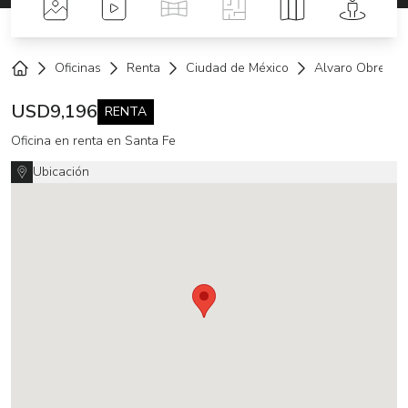
Fotos
Videos
Tour Virtual
Planos
Mapa
Street 
Oficinas
Renta
Ciudad de México
Alvaro Obregón
Home
USD
9,196
RENTA
Oficina en renta en Santa Fe
Ubicación