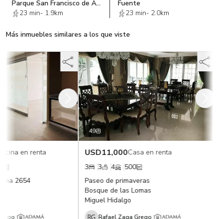
Parque San Francisco de Asis
Fuente
23 min
-
1.9km
23 min
-
2.0km
Más inmuebles similares a los que viste
49
USD
11,000
ficina en renta
Casa en renta
0
3
3
4
500
orma 2654
Paseo de primaveras
Bosque de las Lomas
Miguel Hidalgo
Grego
Rafael Zaga Grego