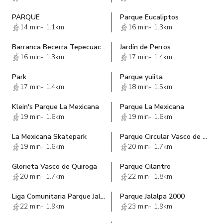
PARQUE
Parque Eucaliptos
14 min
-
1.1km
16 min
-
1.3km
Barranca Becerra Tepecuache Sección La Loma
Jardín de Perros
16 min
-
1.3km
17 min
-
1.4km
Park
Parque yuiita
17 min
-
1.4km
18 min
-
1.5km
Klein's Parque La Mexicana
Parque La Mexicana
19 min
-
1.6km
19 min
-
1.6km
La Mexicana Skatepark
Parque Circular Vasco de Quiroga-Santa Fe
19 min
-
1.6km
20 min
-
1.7km
Glorieta Vasco de Quiroga
Parque Cilantro
20 min
-
1.7km
22 min
-
1.8km
Liga Comunitaria Parque Jalalpa
Parque Jalalpa 2000
22 min
-
1.9km
23 min
-
1.9km