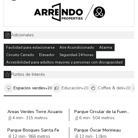
Adicionales
Facilidad para estacionarse
Aire Acondicionado
Alarma
Circuito Cerrado
Elevador
Seguridad 24 horas
Accesibilidad para adultos mayores y personas con discapacidad
Puntos de Interés
Espacios verdes
Educación
Coffee & deli
+
20
+
20
+
20
Areas Verdes Torre Acuario
Parque Circular de la Fuente
4 min
-
315 metros
6 min
-
504 metros
Parque Bosques Santa Fe
Parque Óscar Morineau
12 min
-
966 metros
13 min
-
1.0km