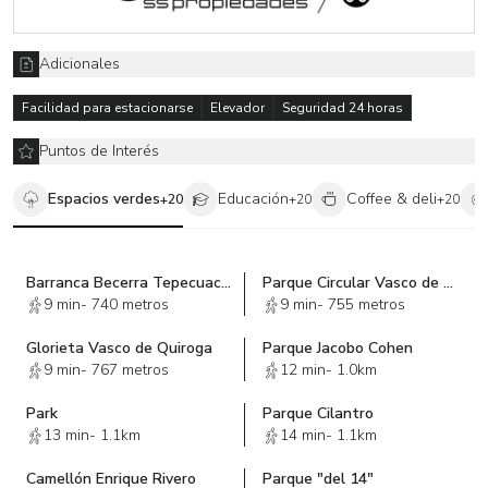
Adicionales
Facilidad para estacionarse
Elevador
Seguridad 24 horas
Puntos de Interés
Espacios verdes
Educación
Coffee & deli
+
20
+
20
+
20
Barranca Becerra Tepecuache Sección La Loma
Parque Circular Vasco de Quiroga-Santa Fe
9 min
-
740 metros
9 min
-
755 metros
Glorieta Vasco de Quiroga
Parque Jacobo Cohen
9 min
-
767 metros
12 min
-
1.0km
Park
Parque Cilantro
13 min
-
1.1km
14 min
-
1.1km
Camellón Enrique Rivero
Parque "del 14"