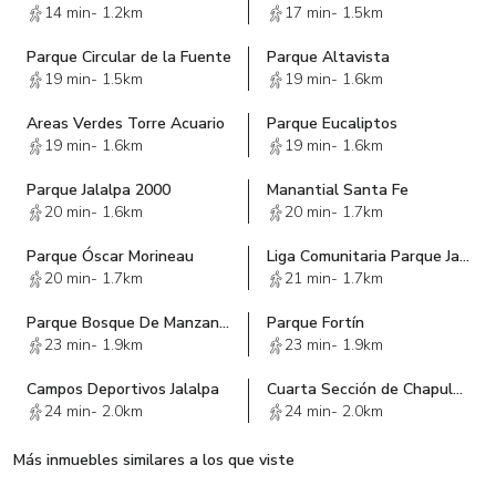
14 min
-
1.2km
17 min
-
1.5km
Parque Circular de la Fuente
Parque Altavista
19 min
-
1.5km
19 min
-
1.6km
Areas Verdes Torre Acuario
Parque Eucaliptos
19 min
-
1.6km
19 min
-
1.6km
Parque Jalalpa 2000
Manantial Santa Fe
20 min
-
1.6km
20 min
-
1.7km
Parque Óscar Morineau
Liga Comunitaria Parque Jalalpa
20 min
-
1.7km
21 min
-
1.7km
Parque Bosque De Manzanos
Parque Fortín
23 min
-
1.9km
23 min
-
1.9km
Campos Deportivos Jalalpa
Cuarta Sección de Chapultepec
24 min
-
2.0km
24 min
-
2.0km
Más inmuebles similares a los que viste