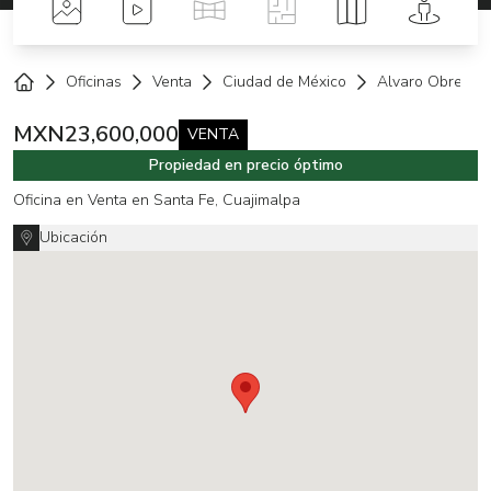
Fotos
Videos
Tour Virtual
Planos
Mapa
Street 
Oficinas
Venta
Ciudad de México
Alvaro Obregón
Home
MXN
23,600,000
VENTA
Propiedad en precio óptimo
Oficina en Venta en Santa Fe, Cuajimalpa
Ubicación