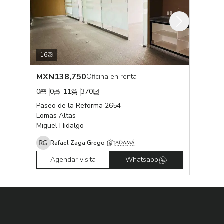
16
MXN
138,750
Oficina en renta
0
0
11
370
Paseo de la Reforma 2654
Lomas Altas
Miguel Hidalgo
Rafael Zaga Grego
Agendar visita
Whatsapp