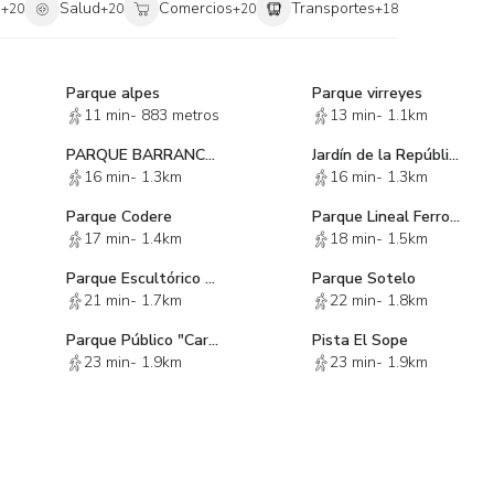
i
Salud
Comercios
Transportes
+
20
+
20
+
20
+
18
Parque alpes
Parque virreyes
11 min
-
883 metros
13 min
-
1.1km
PARQUE BARRANCA DE BARRILACO
Jardín de la República del Líbano
16 min
-
1.3km
16 min
-
1.3km
Parque Codere
Parque Lineal Ferrocarriles de Cuernavaca
17 min
-
1.4km
18 min
-
1.5km
Parque Escultórico Polanco
Parque Sotelo
21 min
-
1.7km
22 min
-
1.8km
Parque Público "Carpatos"
Pista El Sope
23 min
-
1.9km
23 min
-
1.9km