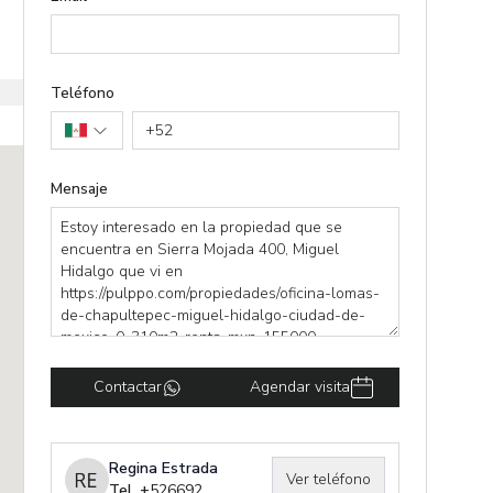
Teléfono
+
52
Mensaje
Contactar
Agendar visita
Regina Estrada
Ver teléfono
Tel. +
526692391239