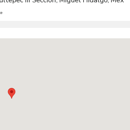
ltepec III Sección, Miguel Hidalgo, Mex
te