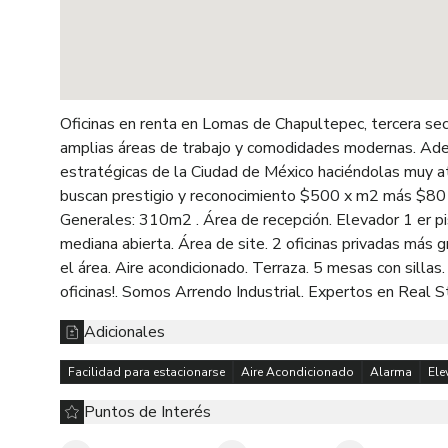
Oficinas en renta en Lomas de Chapultepec, tercera sec
amplias áreas de trabajo y comodidades modernas. Además, su ubicación en una de las zonas más exclusivas y
estratégicas de la Ciudad de México haciéndolas muy a
buscan prestigio y reconocimiento $500 x m2 más $80 Mtto. Un Estacionamiento por cada 30 m2. Características
Generales: 310m2 . Área de recepción. Elevador 1 er pis
mediana abierta. Área de site. 2 oficinas privadas más 
el área. Aire acondicionado. Terraza. 5 mesas con sillas
oficinas!. Somos Arrendo Industrial. Expertos en Real S
Adicionales
Facilidad para estacionarse
Aire Acondicionado
Alarma
Ele
Puntos de Interés