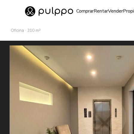
Inmuebles
Comprar
Rentar
Vender
Prop
Ir al home
Oficina · 310 m²