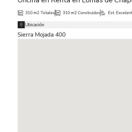
Oficina en Renta en Lomas de Chapu
310 m2
Totales
310 m2
Construidos
Est. Excelen
Ubicación
Sierra Mojada 400