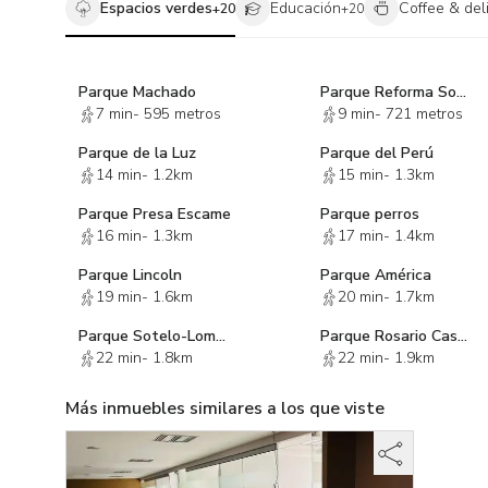
Espacios verdes
Educación
Coffee & del
+
20
+
20
Parque Machado
Parque Reforma Social
7 min
-
595 metros
9 min
-
721 metros
Parque de la Luz
Parque del Perú
14 min
-
1.2km
15 min
-
1.3km
Parque Presa Escame
Parque perros
16 min
-
1.3km
17 min
-
1.4km
Parque Lincoln
Parque América
19 min
-
1.6km
20 min
-
1.7km
Parque Sotelo-Loma Hermosa
Parque Rosario Castellanos
22 min
-
1.8km
22 min
-
1.9km
Más inmuebles similares a los que viste