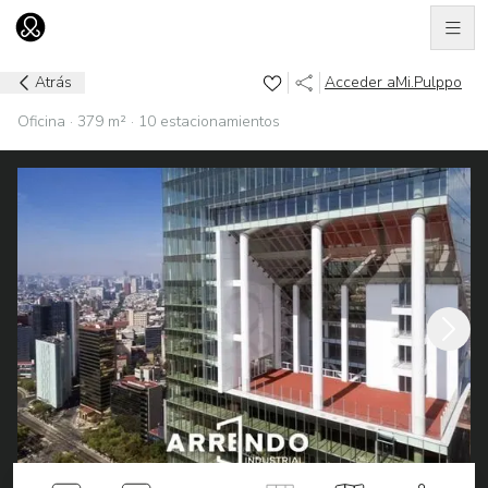
Men
Ir al home
Atrás
Acceder a
Mi.Pulppo
Oficina · 379 m² · 10 estacionamientos