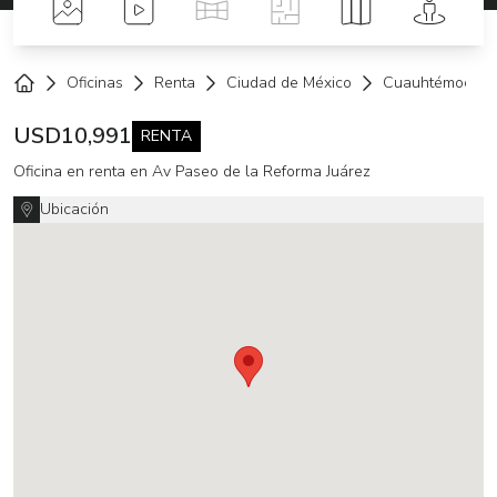
Fotos
Videos
Tour Virtual
Planos
Mapa
Street 
Oficinas
Renta
Ciudad de México
Cuauhtémoc
Home
USD
10,991
RENTA
Oficina en renta en Av Paseo de la Reforma Juárez
Ubicación