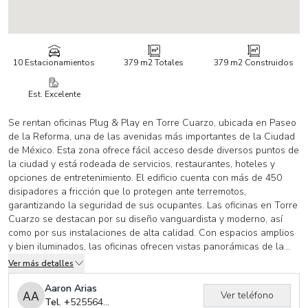
10 Estacionamientos
379 m2
Totales
379 m2
Construidos
Est. Excelente
Se rentan oficinas Plug & Play en Torre Cuarzo, ubicada en Paseo
de la Reforma, una de las avenidas más importantes de la Ciudad
de México. Esta zona ofrece fácil acceso desde diversos puntos de
la ciudad y está rodeada de servicios, restaurantes, hoteles y
opciones de entretenimiento. El edificio cuenta con más de 450
disipadores a fricción que lo protegen ante terremotos,
garantizando la seguridad de sus ocupantes. Las oficinas en Torre
Cuarzo se destacan por su diseño vanguardista y moderno, así
como por sus instalaciones de alta calidad. Con espacios amplios
y bien iluminados, las oficinas ofrecen vistas panorámicas de la
ciudad. Características Generales: Oficinas Plug &amp; Play, Área
Ver más detalles
disponible: 379 m2, Renta x m2: 29 Usd, Mantenimiento: 4 Usd, 1
Cajón de Estacionamiento por cada 35 m2. Entrega
Aaron Arias
Ver teléfono
Inmediata¡Contáctanos para agendar una cita y conocer más sobre
Tel. +
525564513139