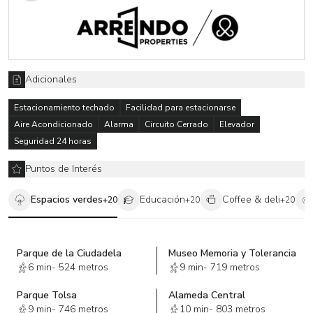
esta propiedad en Torre Cuarzo!
Adicionales
Estacionamiento techado
Facilidad para estacionarse
Aire Acondicionado
Alarma
Circuito Cerrado
Elevador
Seguridad 24 horas
Puntos de Interés
Espacios verdes
Educación
Coffee & deli
+
20
+
20
+
20
Parque de la Ciudadela
Museo Memoria y Tolerancia
6 min
-
524 metros
9 min
-
719 metros
Parque Tolsa
Alameda Central
9 min
-
746 metros
10 min
-
803 metros