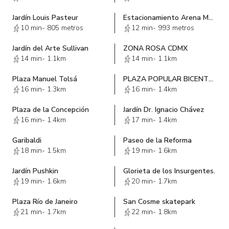
Jardín Louis Pasteur
Estacionamiento Arena México
10 min
-
805 metros
12 min
-
993 metros
Jardín del Arte Sullivan
ZONA ROSA CDMX
14 min
-
1.1km
14 min
-
1.1km
Plaza Manuel Tolsá
PLAZA POPULAR BICENTENARIO
16 min
-
1.3km
16 min
-
1.4km
Plaza de la Concepción
Jardín Dr. Ignacio Chávez
16 min
-
1.4km
17 min
-
1.4km
Garibaldi
Paseo de la Reforma
18 min
-
1.5km
19 min
-
1.6km
Jardín Pushkin
Glorieta de los Insurgentes.
19 min
-
1.6km
20 min
-
1.7km
Plaza Río de Janeiro
San Cosme skatepark
21 min
-
1.7km
22 min
-
1.8km