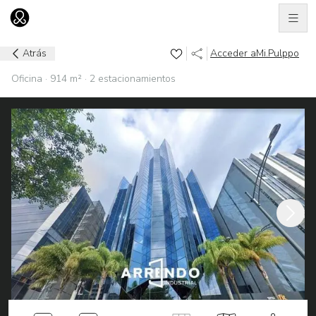
Men
Ir al home
Atrás
Acceder a
Mi.Pulppo
Oficina · 914 m² · 2 estacionamientos