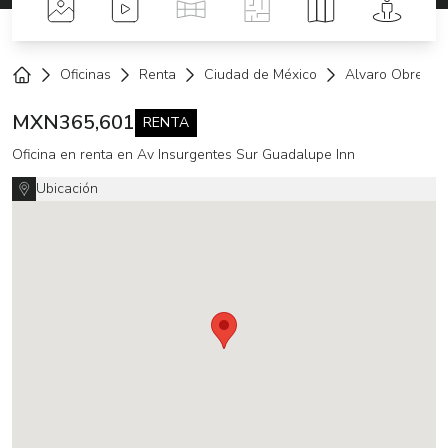
Fotos
Videos
Tour Virtual
Planos
Mapa
Street 
Oficinas
Renta
Ciudad de México
Alvaro Obregón
Home
MXN
365,601
RENTA
Oficina en renta en Av Insurgentes Sur Guadalupe Inn
Ubicación