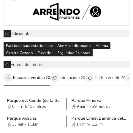
funcional y bien ubicado en la Ciudad de México.
Adicionales
Facilidad para estacionarse
Aire Acondicionado
Alarma
Circuito Cerrado
Elevador
Seguridad 24 horas
Puntos de Interés
Espacios verdes
Educación
Coffee & deli
+
20
+
20
+
20
Parque del Conde (de la Bola)
Parque Minerva
6 min
-
540 metros
9 min
-
759 metros
Parque Acacias
Parque Lineal Barranca del Muerto
13 min
-
1.1km
14 min
-
1.2km