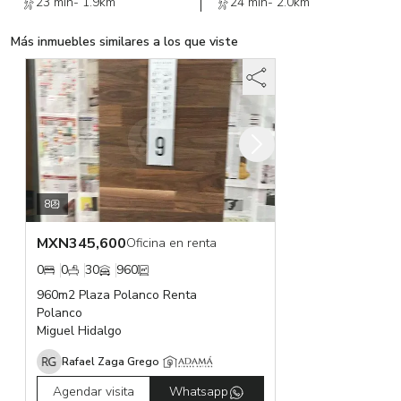
23 min
-
1.9km
24 min
-
2.0km
Más inmuebles similares a los que viste
8
MXN
345,600
Oficina en renta
0
0
30
960
960m2 Plaza Polanco Renta
Polanco
Miguel Hidalgo
Rafael Zaga Grego
Agendar visita
Whatsapp