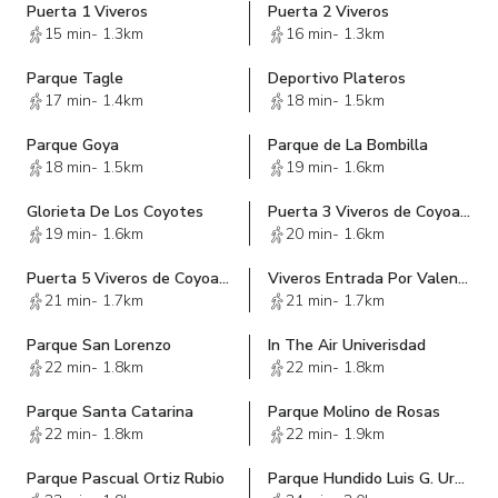
Puerta 1 Viveros
Puerta 2 Viveros
15 min
-
1.3km
16 min
-
1.3km
Parque Tagle
Deportivo Plateros
17 min
-
1.4km
18 min
-
1.5km
Parque Goya
Parque de La Bombilla
18 min
-
1.5km
19 min
-
1.6km
Glorieta De Los Coyotes
Puerta 3 Viveros de Coyoacan
19 min
-
1.6km
20 min
-
1.6km
Puerta 5 Viveros de Coyoacán/Orden 41
Viveros Entrada Por Valenzuela
21 min
-
1.7km
21 min
-
1.7km
Parque San Lorenzo
In The Air Univerisdad
22 min
-
1.8km
22 min
-
1.8km
Parque Santa Catarina
Parque Molino de Rosas
22 min
-
1.8km
22 min
-
1.9km
Parque Pascual Ortiz Rubio
Parque Hundido Luis G. Urbina