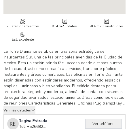
2 Estacionamientos
914 m2
Totales
914 m2
Construidos
Est. Excelente
La Torre Diamante se ubica en una zona estratégica de
Insurgentes Sur, una de las principales avenidas de la Ciudad de
México. Esta ubicación brinda fácil acceso desde distintos puntos
de la ciudad, así como cercanía a servicios, transporte público,
restaurantes y áreas comerciales. Las oficinas en Torre Diamante
están diseñadas con estándares modernos, ofreciendo espacios
amplios, luminosos y bien ventilados. El edificio destaca por su
arquitectura elegante y moderna, además de contar con sistemas
de seguridad avanzados, estacionamiento, áreas comunes y salas
de reuniones.Características Generales: Oficinas Plug &amp;Play ,
Área disponible: 914 m2, Renta x m2: 400 Mxn, Mantenimiento: 80
Ver más detalles
Mxn, 1 Cajón de Estacionamiento por cada 40 m2. Entrega
Inmediata Con una superficie total de 914 m2, estas oficinas Plug
Regina Estrada
Ver teléfono
& Play son ideales para empresas que buscan un espacio
Tel. +
526692391239