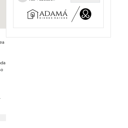
rea
nda
so