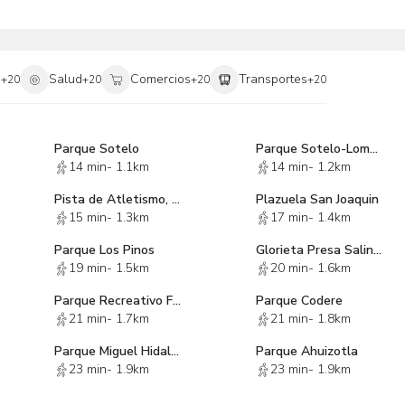
na en Naucalpan de Juárez, Estado de México. ¡Contáctanos ahora
i
Salud
Comercios
Transportes
+
20
+
20
+
20
+
20
Parque Sotelo
Parque Sotelo-Loma Hermosa
14 min
-
1.1km
14 min
-
1.2km
Pista de Atletismo, Lic. José Xavier Hernández Caltzontzin
Plazuela San Joaquin
15 min
-
1.3km
17 min
-
1.4km
Parque Los Pinos
Glorieta Presa Salinillas
19 min
-
1.5km
20 min
-
1.6km
Parque Recreativo Familiar Caneguin
Parque Codere
21 min
-
1.7km
21 min
-
1.8km
Parque Miguel Hidalgo
Parque Ahuizotla
23 min
-
1.9km
23 min
-
1.9km