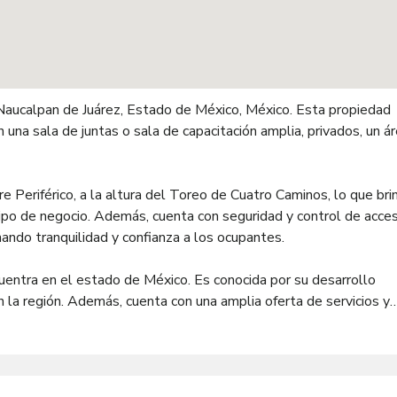
n Naucalpan de Juárez, Estado de México, México. Esta propiedad
 una sala de juntas o sala de capacitación amplia, privados, un á
re Periférico, a la altura del Toreo de Cuatro Caminos, lo que bri
r tipo de negocio. Además, cuenta con seguridad y control de acce
nando tranquilidad y confianza a los ocupantes.
uentra en el estado de México. Es conocida por su desarrollo
n la región. Además, cuenta con una amplia oferta de servicios y
eas verdes.
 Esta propiedad representa una excelente oportunidad para
ación estratégica y con todas las comodidades necesarias. No