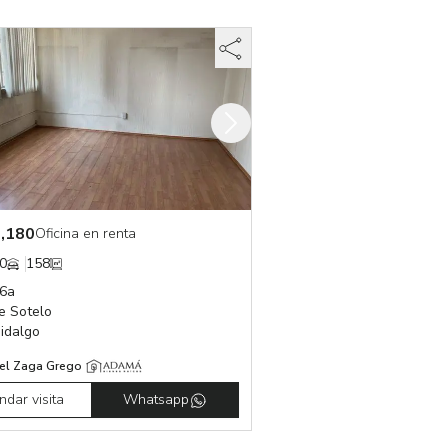
,180
Oficina en renta
0
158
 6a
e Sotelo
idalgo
el Zaga Grego
dar visita
Whatsapp