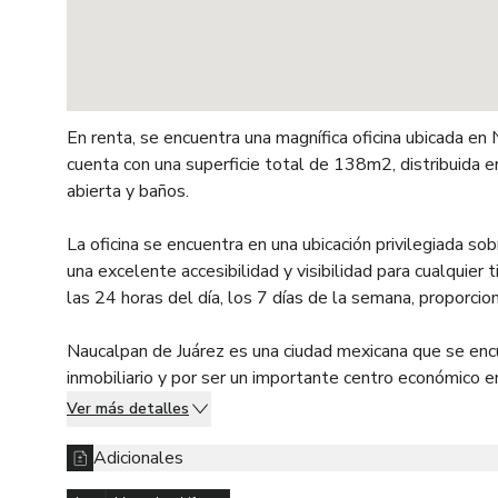
En renta, se encuentra una magnífica oficina ubicada e
cuenta con una superficie total de 138m2, distribuida en
abierta y baños.
La oficina se encuentra en una ubicación privilegiada sob
una excelente accesibilidad y visibilidad para cualquie
las 24 horas del día, los 7 días de la semana, proporcio
Naucalpan de Juárez es una ciudad mexicana que se enc
inmobiliario y por ser un importante centro económico e
comodidades, como tiendas, restaurantes, parques y ár
Ver más detalles
El precio de venta de esta oficina es de $29,000 Mxn.
Adicionales
aquellos que buscan establecer su negocio en una ubic