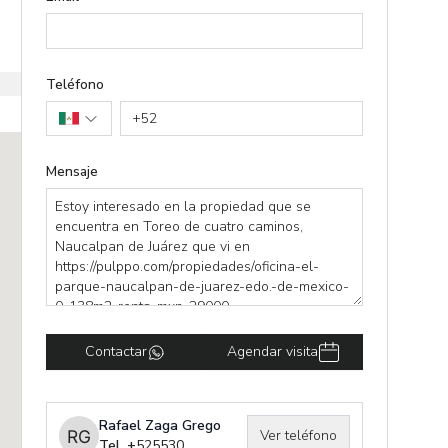
Teléfono
+
52
Mensaje
Contactar
Agendar visita
Rafael Zaga Grego
Ver teléfono
Tel. +
525530479175