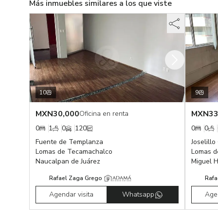
Más inmuebles similares a los que viste
10
9
MXN
30,000
MXN
33
Oficina en renta
0
1
0
120
0
0
Fuente de Templanza
Joselillo
Lomas de Tecamachalco
Lomas d
Naucalpan de Juárez
Miguel H
Rafael Zaga Grego
Rafa
Agendar visita
Whatsapp
Agen