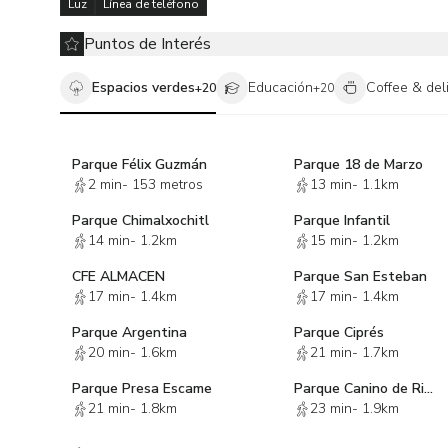
Luz
Línea de teléfono
pierdas la oportunidad de adquirir esta magnífica ofici
para más información y para programar una visita.
Puntos de Interés
Espacios verdes
Educación
Coffee & del
+
20
+
20
Parque Félix Guzmán
Parque 18 de Marzo
2 min
-
153 metros
13 min
-
1.1km
Parque Chimalxochitl
Parque Infantil
14 min
-
1.2km
15 min
-
1.2km
CFE ALMACEN
Parque San Esteban
17 min
-
1.4km
17 min
-
1.4km
Parque Argentina
Parque Ciprés
20 min
-
1.6km
21 min
-
1.7km
Parque Presa Escame
Parque Canino de Rio San Joaquín
21 min
-
1.8km
23 min
-
1.9km