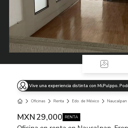
Fotos
Vive una experiencia distinta con Mi.Pulppo. P
Oficinas
Renta
Edo. de México
Naucalpan 
Home
MXN
29,000
RENTA