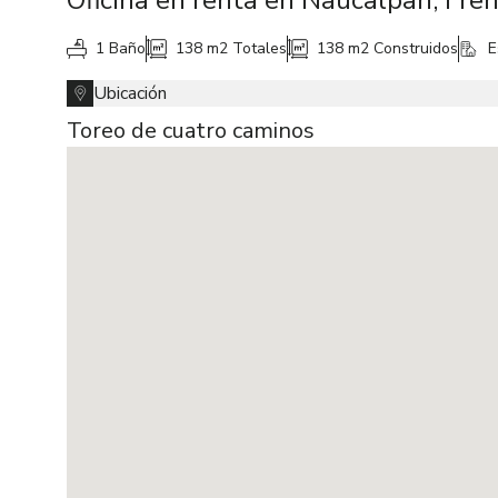
Oficina en renta en Naucalpan, Fren
1 Baño
138 m2
Totales
138 m2
Construidos
E
Ubicación
Toreo de cuatro caminos