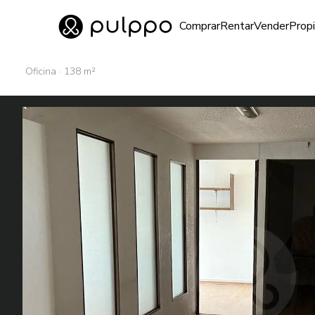
Inmuebles
Comprar
Rentar
Vender
Prop
Ir al home
Oficina · 138 m²