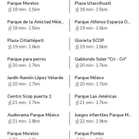
Parque Morelos
Plaza Iztaccíhuatl
18 min
-
1.5km
18 min
-
1.5km
Parque de la Amistad México Japón
Parque Alfonso Esparza Oteo
18 min
-
1.5km
19 min
-
1.6km
Plaza Citlaltépetl
Glorieta SCOP
19 min
-
1.6km
19 min
-
1.6km
Parque para perros
Gabilondo Soler "Cri - Cri"
20 min
-
1.7km
20 min
-
1.7km
Jardín Ramón López Velarde
Parque México
20 min
-
1.7km
20 min
-
1.7km
Centro Scop puerta 1
Parque Las Américas
21 min
-
1.7km
21 min
-
1.7km
Audiorama Parque México
Juegos infantiles Parque México
21 min
-
1.8km
22 min
-
1.9km
Parque Morelos
Parque Pombo