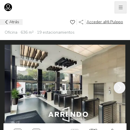
Men
Ir al home
Atrás
Acceder a
Mi.Pulppo
Oficina · 636 m² · 19 estacionamientos