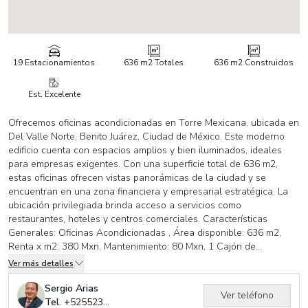
19 Estacionamientos
636 m2
Totales
636 m2
Construidos
Est. Excelente
Ofrecemos oficinas acondicionadas en Torre Mexicana, ubicada en
Del Valle Norte, Benito Juárez, Ciudad de México. Este moderno
edificio cuenta con espacios amplios y bien iluminados, ideales
para empresas exigentes. Con una superficie total de 636 m2,
estas oficinas ofrecen vistas panorámicas de la ciudad y se
encuentran en una zona financiera y empresarial estratégica. La
ubicación privilegiada brinda acceso a servicios como
restaurantes, hoteles y centros comerciales. Características
Generales: Oficinas Acondicionadas , Área disponible: 636 m2,
Renta x m2: 380 Mxn, Mantenimiento: 80 Mxn, 1 Cajón de
Estacionamiento por cada 32 m2. Entrega Inmediata. Las oficinas
Ver más detalles
cuentan con aire acondicionado, alarma, circuito cerrado, elevador
y seguridad 24 horas. Contáctanos para agendar una visita y
Sergio Arias
Ver teléfono
conocer más detalles.
Tel. +
525523850583