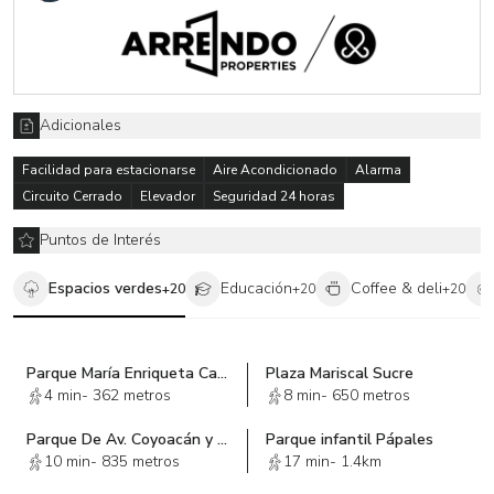
Adicionales
Facilidad para estacionarse
Aire Acondicionado
Alarma
Circuito Cerrado
Elevador
Seguridad 24 horas
Puntos de Interés
Espacios verdes
Educación
Coffee & deli
+
20
+
20
+
20
Parque María Enriqueta Camarillo
Plaza Mariscal Sucre
4 min
-
362 metros
8 min
-
650 metros
Parque De Av. Coyoacán y Av. Colonia del Valle
Parque infantil Pápales
10 min
-
835 metros
17 min
-
1.4km