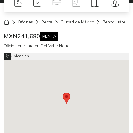
Fotos
Videos
Tour Virtual
Planos
Mapa
Street 
Oficinas
Renta
Ciudad de México
Benito Juárez
Home
MXN
241,680
RENTA
Oficina en renta en Del Valle Norte
Ubicación