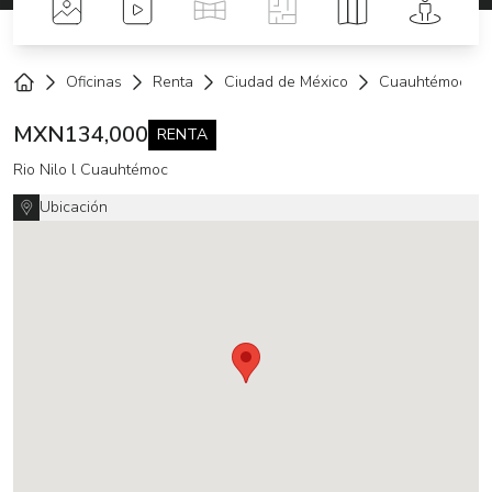
Fotos
Videos
Tour Virtual
Planos
Mapa
Street 
Oficinas
Renta
Ciudad de México
Cuauhtémoc
Home
MXN
134,000
RENTA
Rio Nilo l Cuauhtémoc
Ubicación