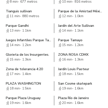
8 min
-
677 metros
10 min
-
816 metros
Tianguis sullivan
Parque de la Amistad México - Azerbaiyán
11 min
-
880 metros
12 min
-
1.0km
Parque Gandhi
Jardín del Arte Sullivan
13 min
-
1.1km
14 min
-
1.1km
Juegos Infantiles Parque Tamayo
Parque Tamayo
14 min
-
1.2km
15 min
-
1.2km
Glorieta de los Insurgentes.
ZONA ROSA CDMX
15 min
-
1.3km
16 min
-
1.3km
Zona de tolerancia 4:20
Jardín Louis Pasteur
17 min
-
1.4km
18 min
-
1.5km
PLAZA WASHINGTON
San Cosme skatepark
18 min
-
1.5km
19 min
-
1.6km
Parque Plaza Uruguay
Plaza Río de Janeiro
19 min
-
1.6km
20 min
-
1.6km