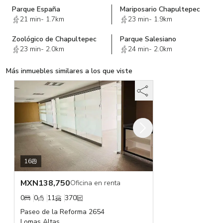
Parque España
Mariposario Chapultepec
21 min
-
1.7km
23 min
-
1.9km
Zoológico de Chapultepec
Parque Salesiano
23 min
-
2.0km
24 min
-
2.0km
Más inmuebles similares a los que viste
16
MXN
138,750
Oficina en renta
0
0
11
370
Paseo de la Reforma 2654
Lomas Altas