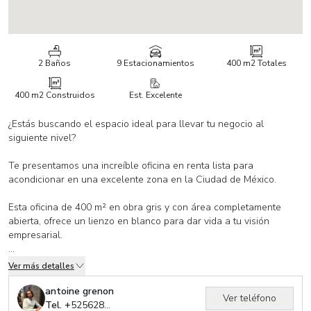
2 Baños
9 Estacionamientos
400 m2
Totales
400 m2
Construidos
Est. Excelente
¿Estás buscando el espacio ideal para llevar tu negocio al
siguiente nivel?
Te presentamos una increíble oficina en renta lista para
acondicionar en una excelente zona en la Ciudad de México.
Esta oficina de 400 m² en obra gris y con área completamente
abierta, ofrece un lienzo en blanco para dar vida a tu visión
empresarial.
Características del Edificio:
Ver más detalles
• Elevador para personas con discapacidad desde la calle
antoine grenon
Ver teléfono
• Balcones privados
Tel. +
525628300694