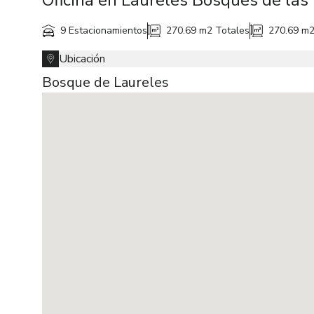
Oficina en Laureles Bosques de las
9 Estacionamientos
270.69 m2
Totales
270.69 m
Ubicación
Bosque de Laureles