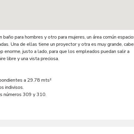
 un baño para hombres y otro para mujeres, un área común espacio
rradas. Una de ellas tiene un proyector y otra es muy grande, cab
op enorme, justo a lado, para que los empleados puedan salir a
re libre y una vista preciosa.
espondientes a 29.78 mts²
s indivisos.
los números 309 y 310.
19, 3020, 3021 y 3022