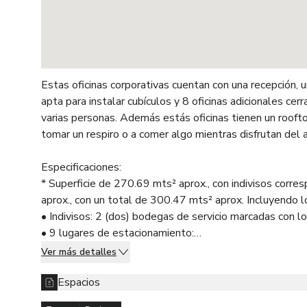
Estas oficinas corporativas cuentan con una recepción,
apta para instalar cubículos y 8 oficinas adicionales ce
varias personas. Además estás oficinas tienen un rooft
tomar un respiro o a comer algo mientras disfrutan del ai
Especificaciones:
* Superficie de 270.69 mts² aprox., con indivisos corr
aprox., con un total de 300.47 mts² aprox. Incluyendo lo
• Indivisos: 2 (dos) bodegas de servicio marcadas con 
• 9 lugares de estacionamiento:
4 fijos (en el sótano 3) marcados con los números 30
Ver más detalles
5 en pull (en el sótano 4)
Espacios