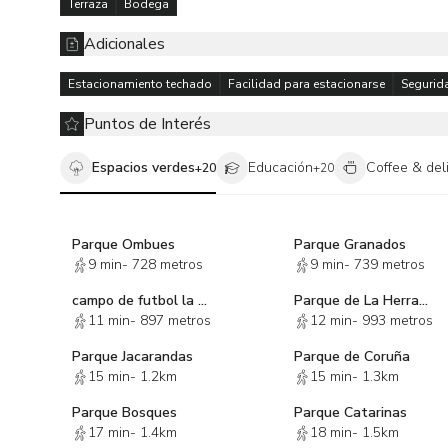
Terraza
Bodega
Adicionales
Estacionamiento techado
Facilidad para estacionarse
Segurid
Puntos de Interés
Espacios verdes
Educación
Coffee & del
+
20
+
20
Parque Ombues
Parque Granados
9 min
-
728 metros
9 min
-
739 metros
campo de futbol la herradura
Parque de La Herradura
11 min
-
897 metros
12 min
-
993 metros
Parque Jacarandas
Parque de Coruña
15 min
-
1.2km
15 min
-
1.3km
Parque Bosques
Parque Catarinas
17 min
-
1.4km
18 min
-
1.5km