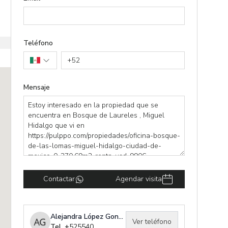
Teléfono
+
52
Mensaje
Contactar
Agendar visita
Alejandra López González
Ver teléfono
Tel. +
525540978240