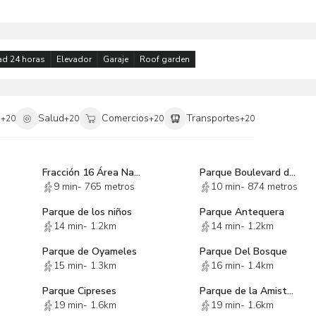
ad 24 horas
Elevador
Garaje
Roof garden
i
Salud
Comercios
Transportes
+
20
+
20
+
20
+
20
Fracción 16 Área Natural Protegida "Bosques de las Lomas"
Parque Boulevard de la luz
9 min
-
765 metros
10 min
-
874 metros
Parque de los niños
Parque Antequera
14 min
-
1.2km
14 min
-
1.2km
Parque de Oyameles
Parque Del Bosque
15 min
-
1.3km
16 min
-
1.4km
Parque Cipreses
Parque de la Amistad
19 min
-
1.6km
19 min
-
1.6km