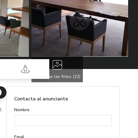
Street View
Ver todas las fotos (
22
)
Contacta al anunciante
guel Hidalgo
Nombre
Email