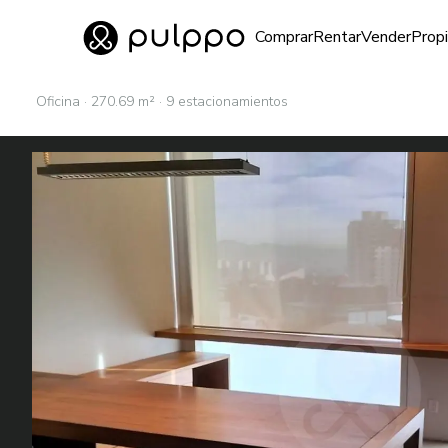
Inmuebles
Comprar
Rentar
Vender
Prop
Ir al home
Oficina · 270.69 m² · 9 estacionamientos