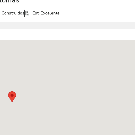
 lomas
2
Construidos
Est. Excelente