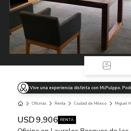
Fotos
Vive una experiencia distinta con Mi.Pulppo. P
Oficinas
Renta
Ciudad de México
Miguel H
Home
USD
9,906
RENTA