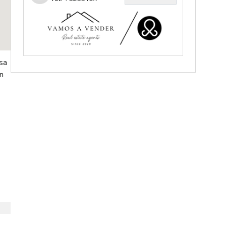
sa
en