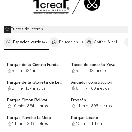
Puntos de Interés
Espacios verdes
Educación
Coffee & deli
+
20
+
20
+
20
Parque de la Ciencia Fundadores
Tacos de canasta Yoya
5 min
-
391 metros
5 min
-
395 metros
Parque de la Glorieta de Lerdo
Andador constitución
5 min
-
437 metros
6 min
-
460 metros
Parque Simón Bolivar
Frontón
10 min
-
864 metros
11 min
-
893 metros
Parque Rancho la Mora
Parque Libano
11 min
-
933 metros
13 min
-
1.1km