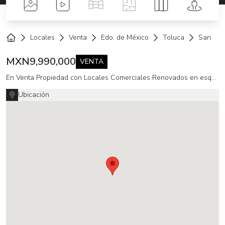
Fotos
Videos
Tour Virtual
Planos
Mapa
Street 
Locales
Venta
Edo. de México
Toluca
Santa C
Home
MXN
9,990,000
VENTA
En Venta Propiedad con Locales Comerciales Renovados en esquina Centro Toluca
Ubicación