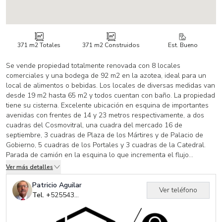
371 m2
Totales
371 m2
Construidos
Est. Bueno
Se vende propiedad totalmente renovada con 8 locales
comerciales y una bodega de 92 m2 en la azotea, ideal para un
local de alimentos o bebidas. Los locales de diversas medidas van
desde 19 m2 hasta 65 m2 y todos cuentan con baño. La propiedad
tiene su cisterna. Excelente ubicación en esquina de importantes
avenidas con frentes de 14 y 23 metros respectivamente, a dos
cuadras del Cosmovitral, una cuadra del mercado 16 de
septiembre, 3 cuadras de Plaza de los Mártires y de Palacio de
Gobierno, 5 cuadras de los Portales y 3 cuadras de la Catedral.
Parada de camión en la esquina lo que incrementa el flujo
peatonal.
Ver más detalles
Patricio Aguilar
Ver teléfono
Tel. +
525543514751