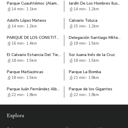
Parque Cuauhtémoc (Alameda)
Jardín De Los Hombres Ilustres
14 min
-
1.1km
14 min
-
1.2km
Adolfo López Mateos
Calvario Toluca
14 min
-
1.2km
15 min
-
1.2km
PARQUE DE LOS CONSTITUYENTES
Delegación Santiago Miltepec
16 min
-
1.4km
18 min
-
1.5km
El Calvario Estancia Del Tiempo
Sor Juana Inés de la Cruz
18 min
-
1.5km
18 min
-
1.5km
Parque Matlazincas
Parque La Bomba
18 min
-
1.5km
21 min
-
1.8km
Parque Juán Fernández Albarran
Parque de los Gigantes
22 min
-
1.8km
22 min
-
1.8km
Explora