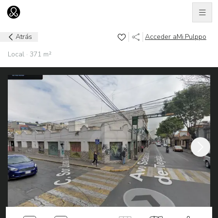
Men
Ir al home
Atrás
Acceder a
Mi.Pulppo
Local · 371 m²