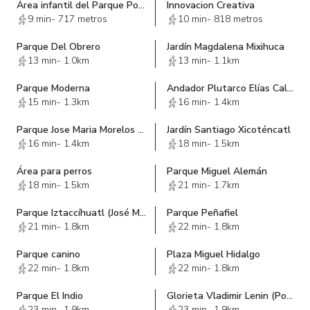
Área infantil del Parque Popular
Innovacion Creativa
9 min
-
717 metros
10 min
-
818 metros
Parque Del Obrero
Jardín Magdalena Mixihuca
13 min
-
1.0km
13 min
-
1.1km
Parque Moderna
Andador Plutarco Elías Calles
15 min
-
1.3km
16 min
-
1.4km
Parque Jose Maria Morelos y Pavon
Jardín Santiago Xicoténcatl
16 min
-
1.4km
18 min
-
1.5km
Área para perros
Parque Miguel Alemán
18 min
-
1.5km
21 min
-
1.7km
Parque Iztaccíhuatl (José Mariano Mociño)
Parque Peñafiel
21 min
-
1.8km
22 min
-
1.8km
Parque canino
Plaza Miguel Hidalgo
22 min
-
1.8km
22 min
-
1.8km
Parque El Indio
Glorieta Vladimir Lenin (Postal)
23 min
-
1.9km
23 min
-
1.9km