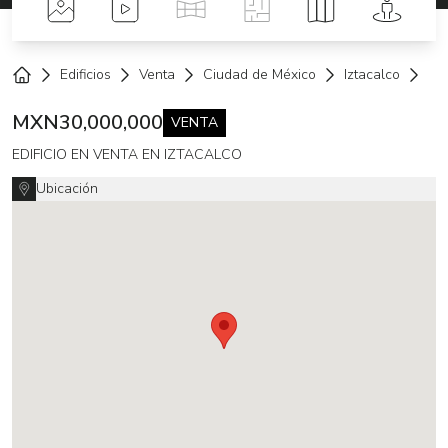
Fotos
Videos
Tour Virtual
Planos
Mapa
Street 
Edificios
Venta
Ciudad de México
Iztacalco
Vi
Home
MXN
30,000,000
VENTA
EDIFICIO EN VENTA EN IZTACALCO
Ubicación