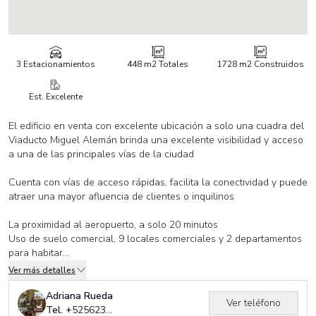
3 Estacionamientos
448 m2
Totales
1728 m2
Construidos
Est. Excelente
El edificio en venta con excelente ubicación a solo una cuadra del
Viaducto Miguel Alemán brinda una excelente visibilidad y acceso
a una de las principales vías de la ciudad
Cuenta con vías de acceso rápidas, facilita la conectividad y puede
atraer una mayor afluencia de clientes o inquilinos
La proximidad al aeropuerto, a solo 20 minutos
Uso de suelo comercial, 9 locales comerciales y 2 departamentos
para habitar
Ver más detalles
Bien cimentado, estructura fuerte
PB ,estacionamiento 3 autos, 1 cuarto de servicio y 3 locales.
Adriana Rueda
Ver teléfono
1 nivel ,3 locales comerciales
Tel. +
525623701869