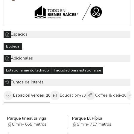
2 nivel, 3 locales comerciales
3 nivel ,1 local comercial y 2 departamentos
Azotea, 2 cuartos de servicio
Espacios
Bodega
Adicionales
Estacionamiento techado
Facilidad para estacionarse
Puntos de Interés
Espacios verdes
Educación
Coffee & deli
+
20
+
20
+
20
Parque lineal la viga
Parque El Pípila
8 min
-
655 metros
9 min
-
717 metros