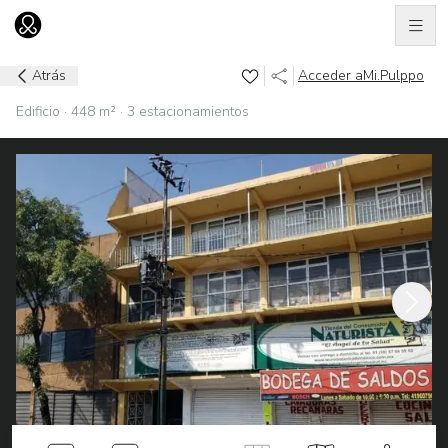
Men
Ir al home
Atrás
Acceder a
Mi.Pulppo
Edificio · 448 m² · 3 estacionamientos