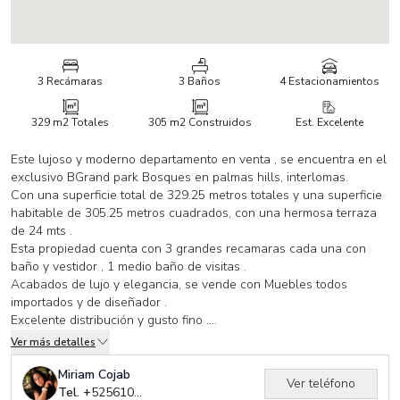
3 Recámaras
3 Baños
4 Estacionamientos
329 m2
Totales
305 m2
Construidos
Est. Excelente
Este lujoso y moderno departamento en venta , se encuentra en el
exclusivo BGrand park Bosques en palmas hills, interlomas.
Con una superficie total de 329.25 metros totales y una superficie
habitable de 305.25 metros cuadrados, con una hermosa terraza
de 24 mts .
Esta propiedad cuenta con 3 grandes recamaras cada una con
baño y vestidor , 1 medio baño de visitas .
Acabados de lujo y elegancia, se vende con Muebles todos
importados y de diseñador .
Excelente distribución y gusto fino .
Sala comedor que se integran a la terraza .
Ver más detalles
Amplia cocina con barra -desayunador y walkin despensa.
Área de lavado y cuarto de servicio.
Miriam Cojab
Ver teléfono
Cuenta también 4 lugares de estacionamiento y dos bodegas.
Tel. +
525610754380