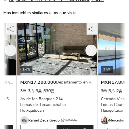
Más inmuebles similares a los que viste
34
24
MXN
17,200,000
MXN
17,880,0
Departamento en venta
Departamento en venta
3
3
3
330
3
3
2
312
AVENIDA SECRETARIA DE MARINA 571
Av de los Bosques 214
Lomas de Tecamachalco
Lomas Country C
Huixquilucan
Huixquilucan
Rafael Zaga Grego
Mercedes Riv