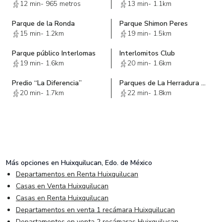
12 min
-
965 metros
13 min
-
1.1km
Parque de la Ronda
Parque Shimon Peres
15 min
-
1.2km
19 min
-
1.5km
Parque público Interlomas
Interlomitos Club
19 min
-
1.6km
20 min
-
1.6km
Predio “La Diferencia”
Parques de La Herradura Huixquilucan Edo Mex
20 min
-
1.7km
22 min
-
1.8km
Más opciones en
Huixquilucan, Edo. de México
Departamentos en Renta Huixquilucan
Casas en Venta Huixquilucan
Casas en Renta Huixquilucan
Departamentos en venta 1 recámara Huixquilucan
Departamentos en venta 2 recámaras Huixquilucan