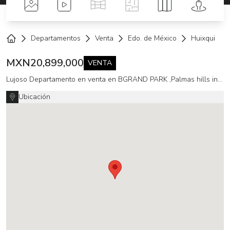
Fotos
Videos
Tour Virtual
Planos
Mapa
Street 
Departamentos
Venta
Edo. de México
Huixquiluca
Home
MXN
20,899,000
VENTA
Lujoso Departamento en venta en BGRAND PARK ,Palmas hills interlomas
Ubicación