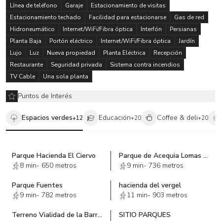
Línea de teléfono
Garaje
Estacionamiento de visitas
Estacionamiento techado
Facilidad para estacionarse
Gas de red
Hidroneumático
Internet/WiFi/Fibra óptica
Interfón
Persianas
Planta Baja
Portón eléctrico
Internet/WiFi/Fibra óptica
Jardín
Lujo
Luz
Nueva propiedad
Planta Eléctrica
Recepción
Restaurante
Seguridad privada
Sistema contra incendios
TV Cable
Una sola planta
Puntos de Interés
Espacios verdes
Educación
Coffee & deli
+
12
+
20
+
20
Parque Hacienda El Ciervo
Parque de Acequia Lomas de las Palmas
8 min
-
650 metros
9 min
-
736 metros
Parque Fuentes
hacienda del vergel
9 min
-
782 metros
11 min
-
903 metros
Terreno Vialidad de la Barranca
SITIO PARQUES