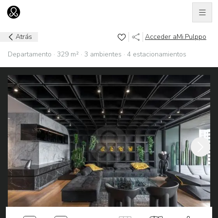
Men
Ir al home
Atrás
Acceder a
Mi.Pulppo
Departamento · 329 m² · 3 ambientes · 4 estacionamientos