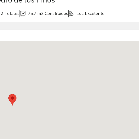
dro de los Pinos
m2
Totales
75.7 m2
Construidos
Est. Excelente