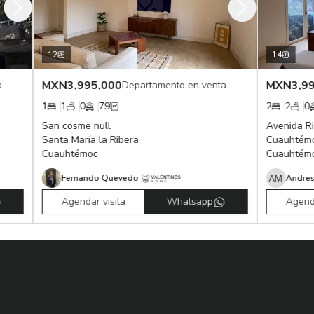
12
14
MXN
3,995,000
MXN
3,995,000
Departamento en venta
1
1
0
79
2
2
0
69
San cosme null
Avenida Ribera d
Santa María la Ribera
Cuauhtémoc
Cuauhtémoc
Cuauhtémoc
Fernando Quevedo
Agendar visita
Whatsapp
Agendar visit