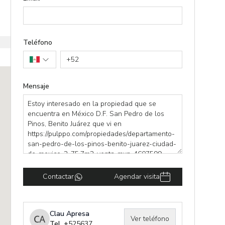
Teléfono
+
52
Mensaje
Contactar
Agendar visita
Clau Apresa
Ver teléfono
Tel. +
525637070432