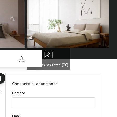
Street View
Ver todas las fotos (
20
)
Contacta al anunciante
Pinos Benito Juárez
Nombre
Email