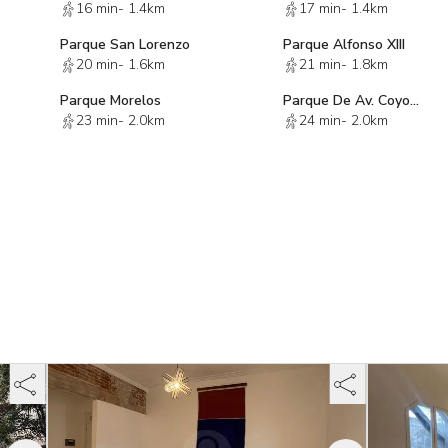
16 min
-
1.4km
17 min
-
1.4km
Parque San Lorenzo
Parque Alfonso XIII
20 min
-
1.6km
21 min
-
1.8km
Parque Morelos
Parque De Av. Coyoacán y Av. Colonia del Valle
23 min
-
2.0km
24 min
-
2.0km