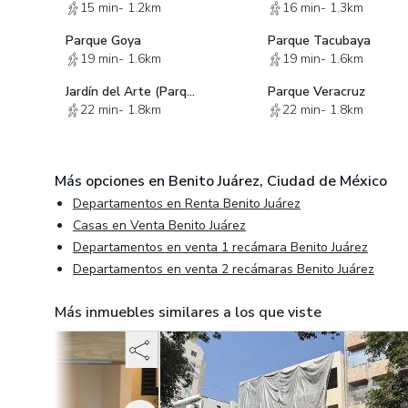
15 min
-
1.2km
16 min
-
1.3km
Parque Goya
Parque Tacubaya
19 min
-
1.6km
19 min
-
1.6km
Jardín del Arte (Parque Tlacoquemécatl)
Parque Veracruz
22 min
-
1.8km
22 min
-
1.8km
Más opciones en
Benito Juárez, Ciudad de México
Departamentos en Renta Benito Juárez
Casas en Venta Benito Juárez
Departamentos en venta 1 recámara Benito Juárez
Departamentos en venta 2 recámaras Benito Juárez
Más inmuebles similares a los que viste