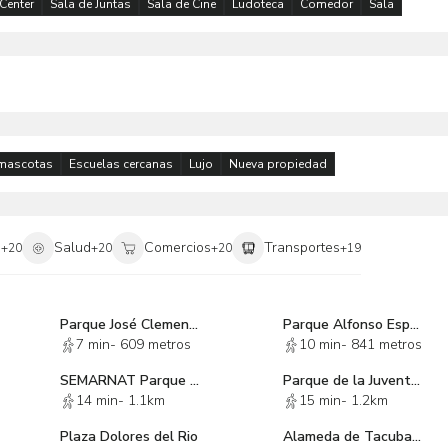
Center
Sala de Juntas
Sala de Cine
Ludoteca
Comedor
Sala
mascotas
Escuelas cercanas
Lujo
Nueva propiedad
i
Salud
Comercios
Transportes
+
20
+
20
+
20
+
19
Parque José Clemente Orozco
Parque Alfonso Esparza Oteo
7 min
-
609 metros
10 min
-
841 metros
SEMARNAT Parque San Antonio
Parque de la Juventud
14 min
-
1.1km
15 min
-
1.2km
Plaza Dolores del Rio
Alameda de Tacubaya