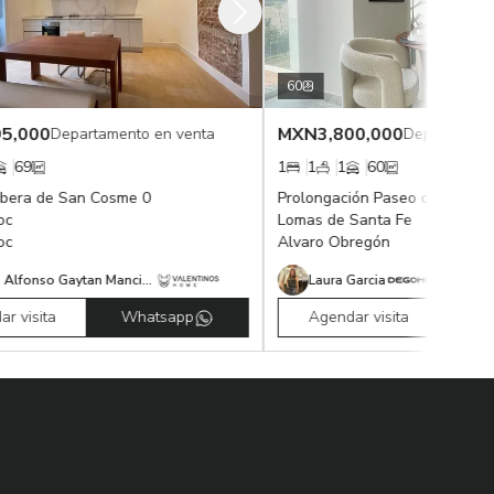
60
MXN
3,800,000
Departamento en venta
Departamento en ve
1
1
1
60
e San Cosme 0
Prolongación Paseo de la Reforma 40
Lomas de Santa Fe
Alvaro Obregón
Andres Alfonso Gaytan Mancilla
Laura Garcia
a
Whatsapp
Agendar visita
Whatsap