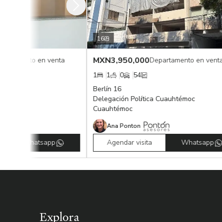
16
MXN
3,950,000
nto en venta
Departamento en venta
1
1
0
54
Berlín 16
Delegación Política Cuauhtémoc
Cuauhtémoc
Ana Ponton
Whatsapp
Agendar visita
Whatsapp
Explora