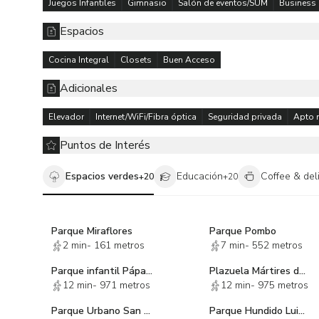
Juegos Infantiles
Gimnasio
Salón de eventos/SUM
Business 
- Terraza y asadores
- Salón de adultos
Espacios
- Cine
- Business Center
Cocina Integral
Closets
Buen Acceso
- Petfriendly
Adicionales
- Salón de eventos
- Valet Parking
Elevador
Internet/WiFi/Fibra óptica
Seguridad privada
Apto 
- Motor Lobby
- Seguridad
Puntos de Interés
Espacios verdes
Educación
Coffee & del
+
20
+
20
Entrega finales 2027
Aparta con $25,000.00
Firma contrato con el 10% y escritura.
Parque Miraflores
Parque Pombo
2 min
-
161 metros
7 min
-
552 metros
Oferta y personaliza tu forma de pago.
Parque infantil Pápales
Plazuela Mártires de Tacubaya
12 min
-
971 metros
12 min
-
975 metros
Parque Urbano San Antonio🏢
Parque Hundido Luis G. Urbina