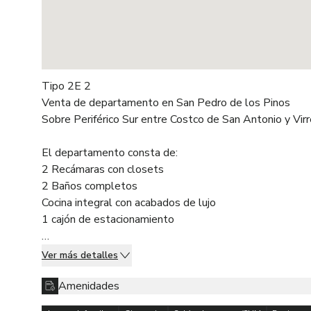
Tipo 2E 2
Venta de departamento en San Pedro de los Pinos
Sobre Periférico Sur entre Costco de San Antonio y Virr
El departamento consta de:
2 Recámaras con closets
2 Baños completos
Cocina integral con acabados de lujo
1 cajón de estacionamiento
Amenidades de lujo :
Ver más detalles
-Salón de adolescentes
- Gimnasio
Amenidades
- Ludoteca