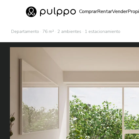
Inmuebles
Comprar
Rentar
Vender
Prop
Ir al home
Departamento · 76 m² · 2 ambientes · 1 estacionamiento