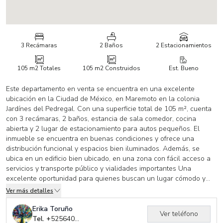
3 Recámaras
2 Baños
2 Estacionamientos
105 m2
Totales
105 m2
Construidos
Est. Bueno
Este departamento en venta se encuentra en una excelente
ubicación en la Ciudad de México, en Maremoto en la colonia
Jardínes del Pedregal. Con una superficie total de 105 m², cuenta
con 3 recámaras, 2 baños, estancia de sala comedor, cocina
abierta y 2 lugar de estacionamiento para autos pequeños. El
inmueble se encuentra en buenas condiciones y ofrece una
distribución funcional y espacios bien iluminados. Además, se
ubica en un edificio bien ubicado, en una zona con fácil acceso a
servicios y transporte público y vialidades importantes Una
excelente oportunidad para quienes buscan un lugar cómodo y
bien ubicado en la capital mexicana. Agenda tu cita para
Ver más detalles
conocerlo!!!
Erika Toruño
Ver teléfono
Tel. +
525640037961