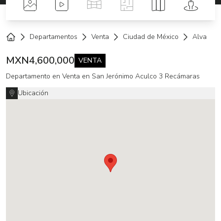
Fotos
Videos
Tour Virtual
Planos
Mapa
Street 
Departamentos
Venta
Ciudad de México
Alvaro 
Home
MXN
4,600,000
VENTA
Departamento en Venta en San Jerónimo Aculco 3 Recámaras
Ubicación