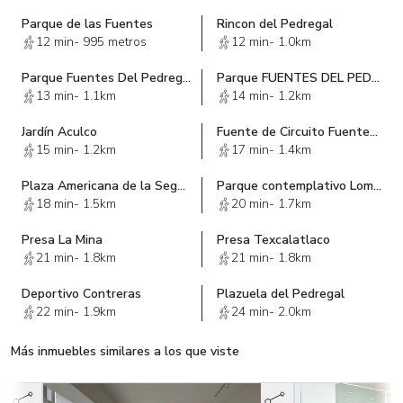
Parque de las Fuentes
Rincon del Pedregal
12 min
-
995 metros
12 min
-
1.0km
Parque Fuentes Del Pedregal
Parque FUENTES DEL PEDREGAL
13 min
-
1.1km
14 min
-
1.2km
Jardín Aculco
Fuente de Circuito Fuentes del Pedregal
15 min
-
1.2km
17 min
-
1.4km
Plaza Americana de la Seguridad Social
Parque contemplativo Lomas del Pedregal
18 min
-
1.5km
20 min
-
1.7km
Presa La Mina
Presa Texcalatlaco
21 min
-
1.8km
21 min
-
1.8km
Deportivo Contreras
Plazuela del Pedregal
22 min
-
1.9km
24 min
-
2.0km
Más inmuebles similares a los que viste