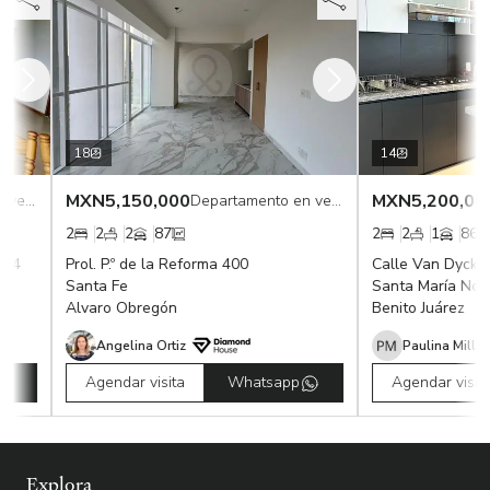
18
14
MXN
5,150,000
MXN
5,200,00
Departamento en venta
Departamento en venta
2
2
2
87
2
2
1
86
04
Prol. P.º de la Reforma 400
Calle Van Dyck 0
Santa Fe
Santa María Nono
Alvaro Obregón
Benito Juárez
Angelina Ortiz
Paulina Millan
Agendar visita
Whatsapp
Agendar visita
Explora