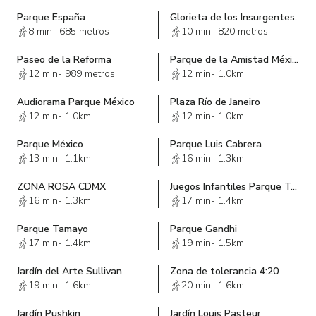
Parque España
Glorieta de los Insurgentes.
8 min
-
685 metros
10 min
-
820 metros
Paseo de la Reforma
Parque de la Amistad México - Azerbaiyán
12 min
-
989 metros
12 min
-
1.0km
Audiorama Parque México
Plaza Río de Janeiro
12 min
-
1.0km
12 min
-
1.0km
Parque México
Parque Luis Cabrera
13 min
-
1.1km
16 min
-
1.3km
ZONA ROSA CDMX
Juegos Infantiles Parque Tamayo
16 min
-
1.3km
17 min
-
1.4km
Parque Tamayo
Parque Gandhi
17 min
-
1.4km
19 min
-
1.5km
Jardín del Arte Sullivan
Zona de tolerancia 4:20
19 min
-
1.6km
20 min
-
1.6km
Jardín Pushkin
Jardín Louis Pasteur