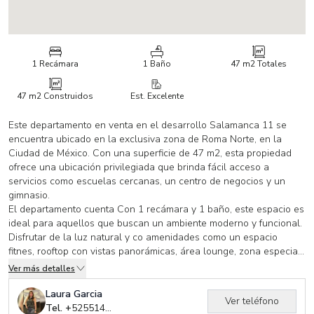
1 Recámara
1 Baño
47 m2
Totales
47 m2
Construidos
Est. Excelente
Este departamento en venta en el desarrollo Salamanca 11 se
encuentra ubicado en la exclusiva zona de Roma Norte, en la
Ciudad de México. Con una superficie de 47 m2, esta propiedad
ofrece una ubicación privilegiada que brinda fácil acceso a
servicios como escuelas cercanas, un centro de negocios y un
gimnasio.
El departamento cuenta Con 1 recámara y 1 baño, este espacio es
ideal para aquellos que buscan un ambiente moderno y funcional.
Disfrutar de la luz natural y co amenidades como un espacio
fitnes, rooftop con vistas panorámicas, área lounge, zona especial
para tus mascotas con lavado incluido, cuarto de herramientas,
Ver más detalles
lavandería, recepción de ecommerce y servicio de bicicletas.
Laura Garcia
Ver teléfono
No pierda la oportunidad de mudarse a su nuevo hogar en
Tel. +
525514893972