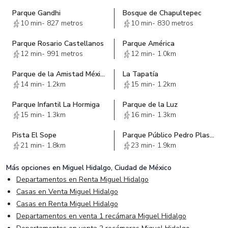
Parque Gandhi
Bosque de Chapultepec
10 min
-
827 metros
10 min
-
830 metros
Parque Rosario Castellanos
Parque América
12 min
-
991 metros
12 min
-
1.0km
Parque de la Amistad México - Azerbaiyán
La Tapatía
14 min
-
1.2km
15 min
-
1.2km
Parque Infantil La Hormiga
Parque de la Luz
15 min
-
1.3km
16 min
-
1.3km
Pista El Sope
Parque Público Pedro Plascencia Salinas
21 min
-
1.8km
23 min
-
1.9km
Más opciones en
Miguel Hidalgo, Ciudad de México
Departamentos en Renta Miguel Hidalgo
Casas en Venta Miguel Hidalgo
Casas en Renta Miguel Hidalgo
Departamentos en venta 1 recámara Miguel Hidalgo