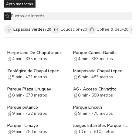
Apto mascotas
Puntos de Interés
Espacios verdes
Educación
Coffee & deli
+
20
+
20
+
20
Herpetario De Chapultepec
Parque Canino Gandhi
4 min
-
335 metros
4 min
-
363 metros
Zoológico de Chapultepec
Mariposario Chapultepec
5 min
-
421 metros
6 min
-
483 metros
Parque Plaza Uruguay
A6 - Acceso Chivatito
8 min
-
679 metros
8 min
-
688 metros
Parque polanco
Parque Lincoln
9 min
-
722 metros
9 min
-
775 metros
Parque Tamayo
Juegos Infantiles Parque Tamayo
9 min
-
780 metros
10 min
-
810 metros