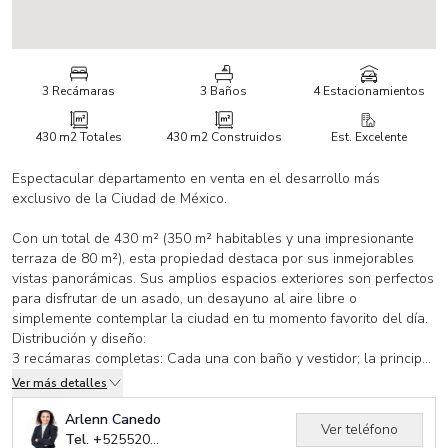
3 Recámaras
3 Baños
4 Estacionamientos
430 m2
Totales
430 m2
Construidos
Est. Excelente
Espectacular departamento en venta en el desarrollo más
exclusivo de la Ciudad de México.
Con un total de 430 m² (350 m² habitables y una impresionante
terraza de 80 m²), esta propiedad destaca por sus inmejorables
vistas panorámicas. Sus amplios espacios exteriores son perfectos
para disfrutar de un asado, un desayuno al aire libre o
simplemente contemplar la ciudad en tu momento favorito del día.
Distribución y diseño:
3 recámaras completas: Cada una con baño y vestidor; la principal
se lleva el protagonismo gracias a su terraza privada.
Ver más detalles
Family Room: Un espacio ideal para la convivencia familiar.
Arlenn Canedo
Ver teléfono
Tel. +
525520941243