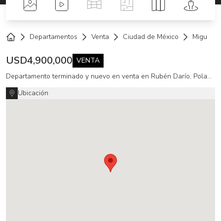
Fotos
Videos
Tour Virtual
Planos
Mapa
Street 
Departamentos
Venta
Ciudad de México
Miguel H
Home
USD
4,900,000
VENTA
Departamento terminado y nuevo en venta en Rubén Darío, Polanco
Ubicación