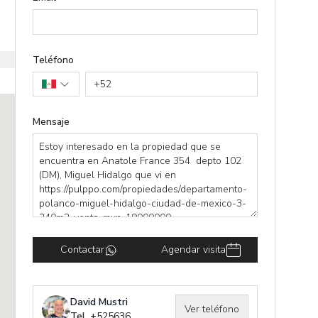
Teléfono
+
52
Mensaje
Contactar
Agendar visita
David Mustri
Ver teléfono
Tel. +
525636074015