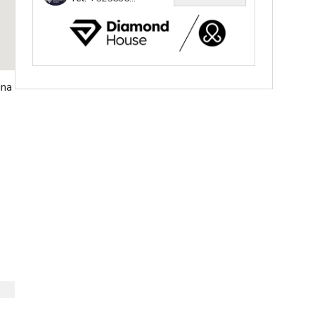
ria
e