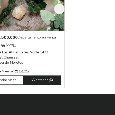
,500,000
Departamento en venta
3
228
e Los Ahuehuetes Norte 1477
el Chamizal
lpa de Morelos
a Mariscal
dar visita
Whatsapp