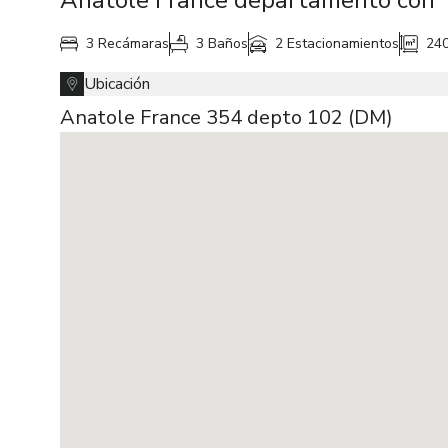
Anatole France departamento con
3 Recámaras
3 Baños
2 Estacionamientos
24
Ubicación
Anatole France 354 depto 102 (DM)