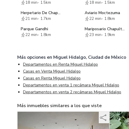
18 min
-
1.5km
18 min
-
1.5km
Herpetario De Chapultepec
Aviario Moctezuma
21 min
-
1.7km
22 min
-
1.8km
Parque Gandhi
Mariposario Chapultepec
22 min
-
1.8km
23 min
-
1.9km
Más opciones en
Miguel Hidalgo, Ciudad de México
Departamentos en Renta Miguel Hidalgo
Casas en Venta Miguel Hidalgo
Casas en Renta Miguel Hidalgo
Departamentos en venta 1 recámara Miguel Hidalgo
Departamentos en venta 2 recámaras Miguel Hidalgo
Más inmuebles similares a los que viste