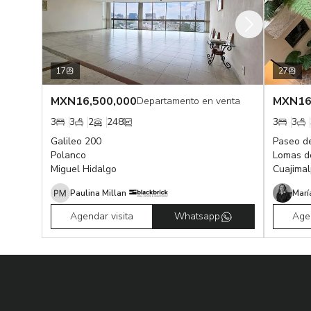
17
27
MXN
16,500,000
MXN
16
Departamento en venta
3
3
2
248
3
3
Galileo 200
Paseo d
Polanco
Lomas d
Miguel Hidalgo
Cuajima
Paulina Millan
Marí
Agendar visita
Whatsapp
Agen