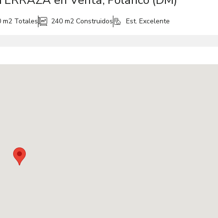
 TERRAZA en Venta, Polanco (DM)
0 m2
Totales
240 m2
Construidos
Est. Excelente