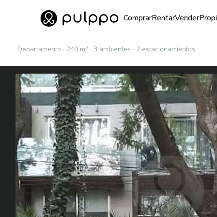
Inmuebles
Comprar
Rentar
Vender
Prop
Ir al home
Departamento · 240 m² · 3 ambientes · 2 estacionamientos