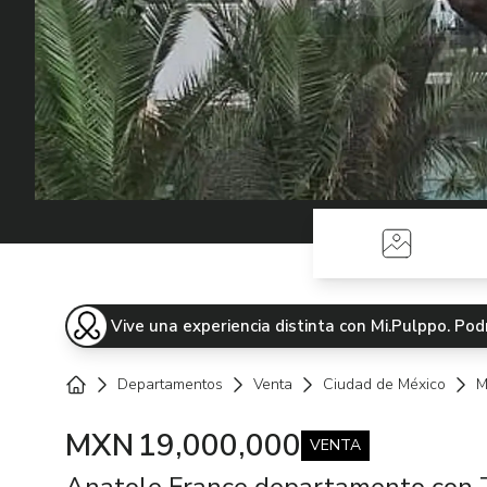
Fotos
Vive una experiencia distinta con Mi.Pulppo. P
Departamentos
Venta
Ciudad de México
M
Home
MXN
19,000,000
VENTA