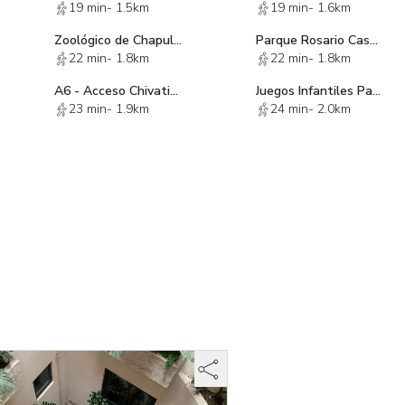
19 min
-
1.5km
19 min
-
1.6km
Zoológico de Chapultepec
Parque Rosario Castellanos
22 min
-
1.8km
22 min
-
1.8km
A6 - Acceso Chivatito
Juegos Infantiles Parque Tamayo
23 min
-
1.9km
24 min
-
2.0km