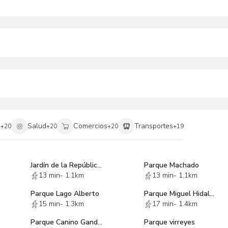
 de la inmobiliaria y para poder ser valida requiere de la
es.
i
Salud
Comercios
Transportes
+
20
+
20
+
20
+
19
Jardín de la República del Líbano
Parque Machado
13 min
-
1.1km
13 min
-
1.1km
Parque Lago Alberto
Parque Miguel Hidalgo
15 min
-
1.3km
17 min
-
1.4km
Parque Canino Gandhi
Parque virreyes