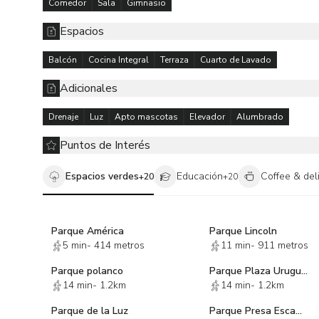
Comedor
Sala
Gimnasio
de forma personal de acuerdo a las practicas comerciales
autorización expresa de los propietarios de los inmuebl
Espacios
Balcón
Cocina Integral
Terraza
Cuarto de Lavado
Adicionales
Drenaje
Luz
Apto mascotas
Elevador
Alumbrado
Puntos de Interés
Espacios verdes
Educación
Coffee & del
+
20
+
20
Parque América
Parque Lincoln
5 min
-
414 metros
11 min
-
911 metros
Parque polanco
Parque Plaza Uruguay
14 min
-
1.2km
14 min
-
1.2km
Parque de la Luz
Parque Presa Escame