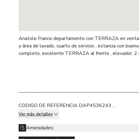
Anatole France departamento con TERRAZA en venta, Polanco (DM). Cuenta con 240 mts, sala comedor, estudio, cocina
y área de lavado, cuarto de servicio , estancia con buenos acabados, 3 recamaras con baño y vestidor, baño de visitas
completo, excelente TERRAZA al frente , elevador, 2 estacionamientos, bodega, gimnasio y mantenimiento.&nbsp;
________________________________________________
CODIGO DE REFERENCIA DAP4536243
Las medidas son ilustrativas y deben de corroborarse co
Ver más detalles
Los precios publicados y la disponibilidad pueden cambiar
y los propietarios de los inmuebles.
Amenidades
La publicación de la presente información NO represent