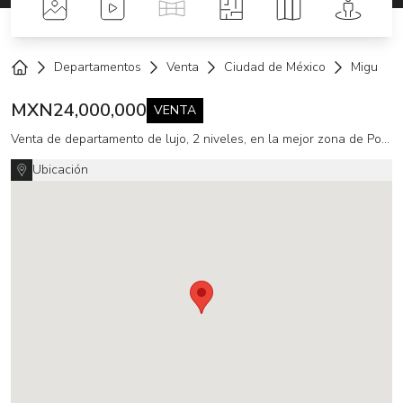
Fotos
Videos
Tour Virtual
Planos
Mapa
Street 
Departamentos
Venta
Ciudad de México
Miguel H
Home
MXN
24,000,000
VENTA
Venta de departamento de lujo, 2 niveles, en la mejor zona de Polanco
Ubicación