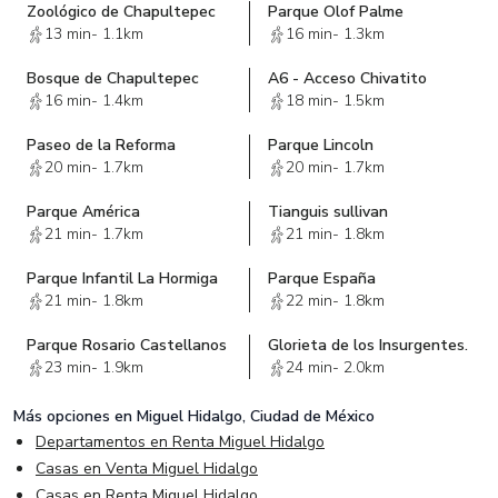
Zoológico de Chapultepec
Parque Olof Palme
13 min
-
1.1km
16 min
-
1.3km
Bosque de Chapultepec
A6 - Acceso Chivatito
16 min
-
1.4km
18 min
-
1.5km
Paseo de la Reforma
Parque Lincoln
20 min
-
1.7km
20 min
-
1.7km
Parque América
Tianguis sullivan
21 min
-
1.7km
21 min
-
1.8km
Parque Infantil La Hormiga
Parque España
21 min
-
1.8km
22 min
-
1.8km
Parque Rosario Castellanos
Glorieta de los Insurgentes.
23 min
-
1.9km
24 min
-
2.0km
Más opciones en
Miguel Hidalgo, Ciudad de México
Departamentos en Renta Miguel Hidalgo
Casas en Venta Miguel Hidalgo
Casas en Renta Miguel Hidalgo