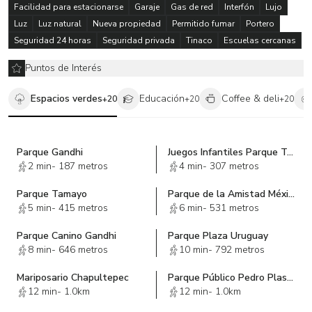
- 60% a la escritura del departamento.
Facilidad para estacionarse
Garaje
Gas de red
Interfón
Lujo
Luz
Luz natural
Nueva propiedad
Permitido fumar
Portero
Seguridad 24 horas
Seguridad privada
Tinaco
Escuelas cercanas
Puntos de Interés
Espacios verdes
Educación
Coffee & deli
+
20
+
20
+
20
Parque Gandhi
Juegos Infantiles Parque Tamayo
2 min
-
187 metros
4 min
-
307 metros
Parque Tamayo
Parque de la Amistad México - Azerbaiyán
5 min
-
415 metros
6 min
-
531 metros
Parque Canino Gandhi
Parque Plaza Uruguay
8 min
-
646 metros
10 min
-
792 metros
Mariposario Chapultepec
Parque Público Pedro Plascencia Salinas
12 min
-
1.0km
12 min
-
1.0km