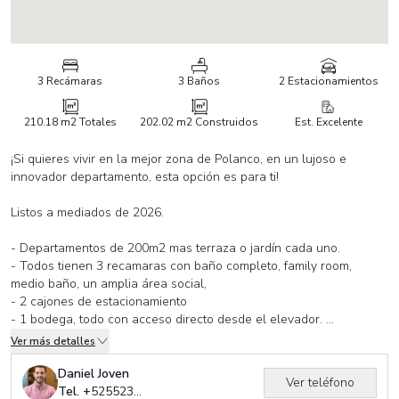
3 Recámaras
3 Baños
2 Estacionamientos
210.18 m2
Totales
202.02 m2
Construidos
Est. Excelente
¡Si quieres vivir en la mejor zona de Polanco, en un lujoso e
innovador departamento, esta opción es para ti!
Listos a mediados de 2026.
- Departamentos de 200m2 mas terraza o jardín cada uno.
- Todos tienen 3 recamaras con baño completo, family room,
medio baño, un amplia área social,
- 2 cajones de estacionamiento
- 1 bodega, todo con acceso directo desde el elevador.
Ver más detalles
Este departamento tiene un amplio balcón de 8.16 m2, además de
la gran estancia sala-comedor, cuarto de lavado, cuarto de
Daniel Joven
Ver teléfono
servicio con baño completo (O estudio/4ta recamara) y family
Tel. +
525523383315