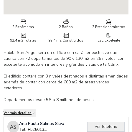
2 Recámaras
2 Baños
2 Estacionamientos
92.4 m2
Totales
92.4 m2
Construidos
Est. Excelente
Habita San Angel será un edificio con carácter exclusivo que
cuenta con 72 departamentos de 90 y 130 m2 en 26 niveles, con
excelente acomodo en interiores y grandes vistas de la Cdmx.
El edificio contará con 3 niveles destinados a distintas amenidades
además de contar con cerca de 600 m2 de áreas verdes
exteriores.
Departamentos desde 5.5 a 8 millones de pesos.
Se distingue por su diseño de vanguardia, su estilo, su
Ver más detalles
exclusividad y su extraordinaria ubicación, será sin duda un hito
residencial en la Cdmx
Ana Paula Salinas Silva
Ver teléfono
El proyecto se entrega en Noviembre 2025
Tel. +
525613323106