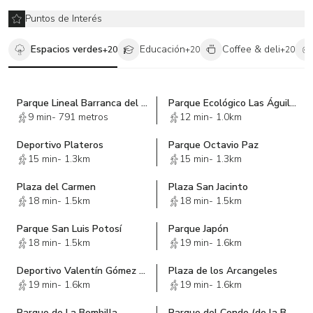
Puntos de Interés
Espacios verdes
Educación
Coffee & deli
+
20
+
20
+
20
Parque Lineal Barranca del Muerto
Parque Ecológico Las Águilas
9 min
-
791 metros
12 min
-
1.0km
Deportivo Plateros
Parque Octavio Paz
15 min
-
1.3km
15 min
-
1.3km
Plaza del Carmen
Plaza San Jacinto
18 min
-
1.5km
18 min
-
1.5km
Parque San Luis Potosí
Parque Japón
18 min
-
1.5km
19 min
-
1.6km
Deportivo Valentín Gómez Farías
Plaza de los Arcangeles
19 min
-
1.6km
19 min
-
1.6km
Parque de La Bombilla
Parque del Conde (de la Bola)