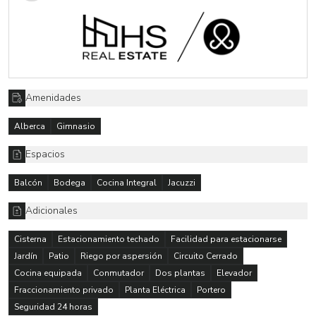
Amenidades
Alberca
Gimnasio
Espacios
Balcón
Bodega
Cocina Integral
Jacuzzi
Adicionales
Cisterna
Estacionamiento techado
Facilidad para estacionarse
Jardín
Patio
Riego por aspersión
Circuito Cerrado
Cocina equipada
Conmutador
Dos plantas
Elevador
Fraccionamiento privado
Planta Eléctrica
Portero
Seguridad 24 horas