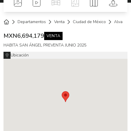
Fotos
Videos
Tour Virtual
Planos
Mapa
Street 
Departamentos
Venta
Ciudad de México
Alvaro 
Home
MXN
6,694,179
VENTA
HABITA SAN ÁNGEL PREVENTA JUNIO 2025
Ubicación