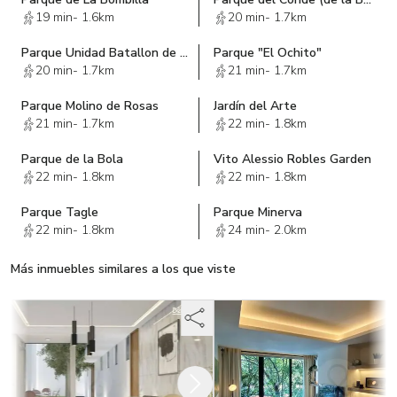
19 min
-
1.6km
20 min
-
1.7km
Parque Unidad Batallon de San Patricio
Parque "El Ochito"
20 min
-
1.7km
21 min
-
1.7km
Parque Molino de Rosas
Jardín del Arte
21 min
-
1.7km
22 min
-
1.8km
Parque de la Bola
Vito Alessio Robles Garden
22 min
-
1.8km
22 min
-
1.8km
Parque Tagle
Parque Minerva
22 min
-
1.8km
24 min
-
2.0km
Más inmuebles similares a los que viste