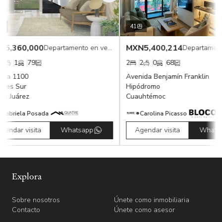
41
5,360,000
MXN
5,400,214
Departamento en venta
1
79
2
2
0
68
ca 1100
Avenida Benjamín Franklin
les Sur
Hipódromo
o Juárez
Cuauhtémoc
abriela Posada
Carolina Picasso
endar visita
Whatsapp
Agendar visita
Whatsa
Explora
Sobre nosotros
Únete como inmobiliaria
Contacto
Únete como asesor