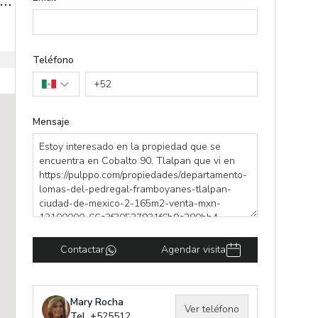
rtamento en venta Fraccionamiento Lomas del Pedregal 7,000m2 áreas verdes
Teléfono
+
52
Mensaje
Contactar
Agendar visita
Mary Rocha
Ver teléfono
Tel. +
525512957683