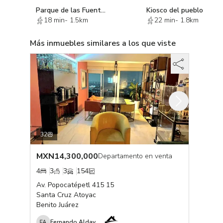
Parque de las Fuentes
Kiosco del pueblo
18 min
-
1.5km
22 min
-
1.8km
Más inmuebles similares a los que viste
32
MXN
14,300,000
Departamento en venta
4
3
3
154
Av. Popocatépetl 415 15
Santa Cruz Atoyac
Benito Juárez
Fernando Alday