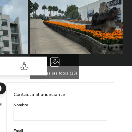
Street View
Ver todas las fotos (
13
)
Contacta al anunciante
Pedregal Framboyanes Tlalpan
Nombre
Email