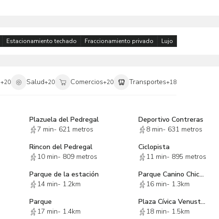
Estacionamiento techado
Fraccionamiento privado
Lujo
i
Salud
Comercios
Transportes
+
20
+
20
+
20
+
18
Plazuela del Pedregal
Deportivo Contreras
7 min
-
621 metros
8 min
-
631 metros
Rincon del Pedregal
Ciclopista
10 min
-
809 metros
11 min
-
895 metros
Parque de la estación
Parque Canino Chicoasen
14 min
-
1.2km
16 min
-
1.3km
Parque
Plaza Cívica Venustiano Carranza
17 min
-
1.4km
18 min
-
1.5km