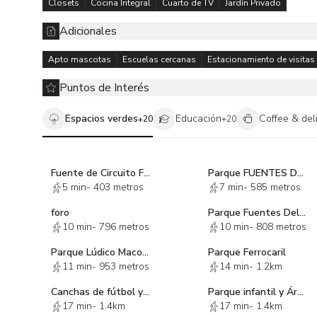
Closets
Cocina Integral
Cuarto de TV
Jardín Privado
Adicionales
Apto mascotas
Escuelas cercanas
Estacionamiento de visitas
Puntos de Interés
Espacios verdes
Educación
Coffee & del
+
20
+
20
Fuente de Circuito Fuentes del Pedregal
Parque FUENTES DEL PEDREGAL
5 min
-
403 metros
7 min
-
585 metros
foro
Parque Fuentes Del Pedregal
10 min
-
796 metros
10 min
-
808 metros
Parque Lúdico Macondo
Parque Ferrocaril
11 min
-
953 metros
14 min
-
1.2km
Canchas de fútbol y basqueball
Parque infantil y Área de Juegos Chicoasen
17 min
-
1.4km
17 min
-
1.4km