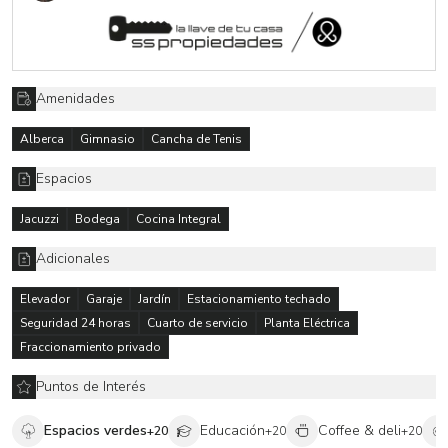
compraventa, así como gastos notariales y avalúos”.
Amenidades
Alberca
Gimnasio
Cancha de Tenis
Espacios
Jacuzzi
Bodega
Cocina Integral
Adicionales
Elevador
Garaje
Jardín
Estacionamiento techado
Seguridad 24 horas
Cuarto de servicio
Planta Eléctrica
Fraccionamiento privado
Puntos de Interés
Espacios verdes
Educación
Coffee & deli
+
20
+
20
+
20