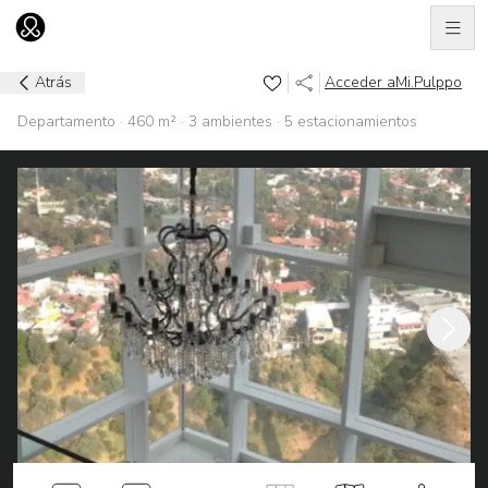
Men
Ir al home
Atrás
Acceder a
Mi.Pulppo
Departamento · 460 m² · 3 ambientes · 5 estacionamientos