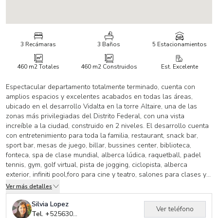
3 Recámaras
3 Baños
5 Estacionamientos
460 m2
Totales
460 m2
Construidos
Est. Excelente
Espectacular departamento totalmente terminado, cuenta con
amplios espacios y excelentes acabados en todas las áreas,
ubicado en el desarrollo Vidalta en la torre Altaire, una de las
zonas más privilegiadas del Distrito Federal, con una vista
increíble a la ciudad, construido en 2 niveles. El desarrollo cuenta
con entretenimiento para toda la familia, restaurant, snack bar,
sport bar, mesas de juego, billar, bussines center, biblioteca,
fonteca, spa de clase mundial, alberca lúdica, raquetball, padel
tennis, gym, golf virtual, pista de jogging, ciclopista, alberca
exterior, infiniti pool,foro para cine y teatro, salones para clases y
talleres, ballet, karate e ingles, centro de computo, internet, centro
Ver más detalles
de estimulación, video juegos, salón de fiestas, futbol rápido,
estricta vigilancia las 24 hrs. SL
Silvia Lopez
Ver teléfono
“El precio mostrado no incluye el impuesto que genera la
Tel. +
525630005261