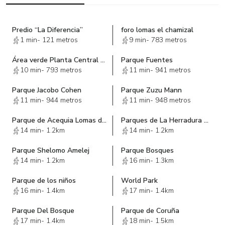
Predio “La Diferencia”
foro lomas el chamizal
1 min
-
121 metros
9 min
-
783 metros
Área verde Planta Central de herramientas
Parque Fuentes
10 min
-
793 metros
11 min
-
941 metros
Parque Jacobo Cohen
Parque Zuzu Mann
11 min
-
944 metros
11 min
-
948 metros
Parque de Acequia Lomas de las Palmas
Parques de La Herradura Huixquilucan Edo Mex
14 min
-
1.2km
14 min
-
1.2km
Parque Shelomo Amelej
Parque Bosques
14 min
-
1.2km
16 min
-
1.3km
Parque de los niños
World Park
16 min
-
1.4km
17 min
-
1.4km
Parque Del Bosque
Parque de Coruña
17 min
-
1.4km
18 min
-
1.5km