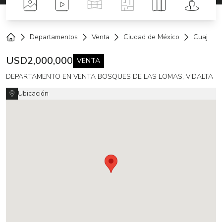
Fotos
Videos
Tour Virtual
Planos
Mapa
Street 
Departamentos
Venta
Ciudad de México
Cuajimal
Home
USD
2,000,000
VENTA
DEPARTAMENTO EN VENTA BOSQUES DE LAS LOMAS, VIDALTA
Ubicación