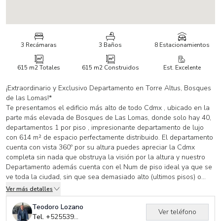
3 Recámaras
3 Baños
8 Estacionamientos
615 m2
Totales
615 m2
Construidos
Est. Excelente
¡Extraordinario y Exclusivo Departamento en Torre Altus, Bosques
de las Lomas!*
Te presentamos el edificio más alto de todo Cdmx , ubicado en la
parte más elevada de Bosques de Las Lomas, donde solo hay 40,
departamentos 1 por piso , impresionante departamento de lujo
con 614 m² de espacio perfectamente distribuido. El departamento
cuenta con vista 360º por su altura puedes apreciar la Cdmx
completa sin nada que obstruya la visión por la altura y nuestro
Departamento además cuenta con el Num de piso ideal ya que se
ve toda la ciudad, sin que sea demasiado alto (ultimos pisos) o
muy cerca por lo bajo, tiene una posición privilegiada dentro de la
Ver más detalles
torre, donde las vistas son espectaculares en todas las áreas del
departamento salas recamaras etc.
Teodoro Lozano
Ver teléfono
Visita el tour virtual 360º en detalles arriba de las fotos. Para
Tel. +
525539265841