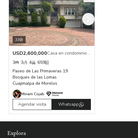
33
USD
2,600,000
Casa en condominio en venta
3
3
4
659
Paseo de Las Primaveras 19
Bosques de las Lomas
Cuajimalpa de Morelos
Miriam Cojab
Agendar visita
Whatsapp
Explora