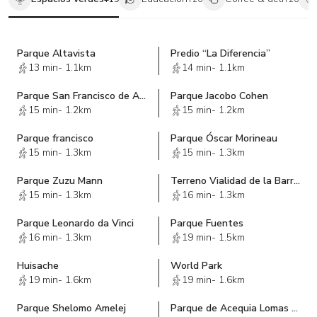
*Amenidades de Primer Nivel:*
- Alberca
- Estudio de pilates
- Gimnasio completamente equipado
Parque Altavista
Predio “La Diferencia”
- Área de box
13 min
-
1.1km
14 min
-
1.1km
- Ludoteca
- Canchas de pádel, tenis y fútbol
Parque San Francisco de Asis
Parque Jacobo Cohen
- Sauna y Vapor
15 min
-
1.2km
15 min
-
1.2km
- Area de masajes
- Asadores
Parque francisco
Parque Óscar Morineau
- Área Pet friendly
15 min
-
1.3km
15 min
-
1.3km
- Espacio de coworking
- Jacuzzi
Parque Zuzu Mann
Terreno Vialidad de la Barranca
- Restaurante
15 min
-
1.3km
16 min
-
1.3km
- Salón de eventos
Parque Leonardo da Vinci
Parque Fuentes
Este departamento ofrece un estilo de vida inigualable en una de
16 min
-
1.3km
19 min
-
1.5km
los edificios más exclusivos de la Cdmx
Huisache
World Park
*Muebles con fines ilustrativos, no están incluidos en el precio de
19 min
-
1.6km
19 min
-
1.6km
venta.
*Los precios publicados y la disponibilidad pueden cambiar sin
Parque Shelomo Amelej
Parque de Acequia Lomas de las Palmas
previo aviso por lo que se debe de verificar previamente.