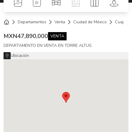
Fotos
Videos
Tour Virtual
Planos
Mapa
Street 
Departamentos
Venta
Ciudad de México
Cuajimal
Home
MXN
47,890,000
VENTA
DEPARTAMENTO EN VENTA EN TORRE ALTUS
Ubicación