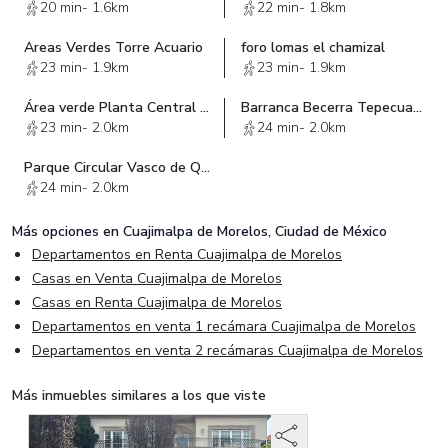
20 min
-
1.6km
22 min
-
1.8km
*Gastos e impuestos de escrituración No están incluidos en el
costo de venta.
Areas Verdes Torre Acuario
foro lomas el chamizal
*Las medidas enunciadas son meramente orientativas, las medidas
23 min
-
1.9km
23 min
-
1.9km
exactas serán las que se expresan en el respectivo título de
propiedad de cada inmueble.
Área verde Planta Central de herramientas
Barranca Becerra Tepecuache Sección La Loma
*Toda transacción debe ser de acuerdo con las prácticas
23 min
-
2.0km
24 min
-
2.0km
comerciales de la inmobiliaria y para ser válida requiere de la
autorización expresa del propietario del inmueble.
Parque Circular Vasco de Quiroga-Santa Fe
24 min
-
2.0km
Más opciones en
Cuajimalpa de Morelos, Ciudad de México
Departamentos en Renta Cuajimalpa de Morelos
Casas en Venta Cuajimalpa de Morelos
Casas en Renta Cuajimalpa de Morelos
Departamentos en venta 1 recámara Cuajimalpa de Morelos
Departamentos en venta 2 recámaras Cuajimalpa de Morelos
Más inmuebles similares a los que viste