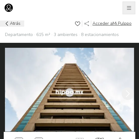
Men
Ir al home
Atrás
Acceder a
Mi.Pulppo
Departamento · 615 m² · 3 ambientes · 8 estacionamientos