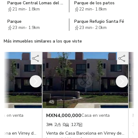
Parque Central Lomas del Campanario Norte
Parque de los patos
21 min
-
1.8km
22 min
-
1.8km
Parque
Parque Refugio Santa Fé
23 min
-
1.9km
23 min
-
2.0km
Más inmuebles similares a los que viste
4
5
MXN
4,000,000
M
sa en venta
Casa en venta
3
2
0
127
3
Venta de Casa Tarragona en Virrey de Cataluña en Altos del Marqués
Venta de Casa Barcelona en Virrey de Catañula Altos del Marques