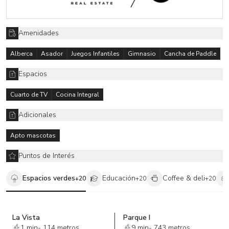
Amenidades
Alberca
Asador
Juegos Infantiles
Gimnasio
Cancha de Paddle
Espacios
Cuarto de TV
Cocina Integral
Adicionales
Apto mascotas
Puntos de Interés
Espacios verdes
Educación
Coffee & deli
+
20
+
20
+
20
La Vista
Parque I
1 min
-
114 metros
9 min
-
743 metros