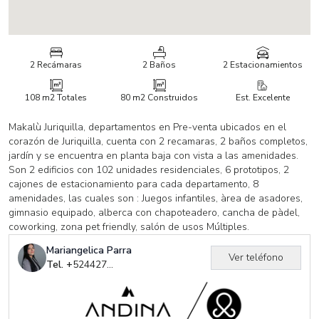
2 Recámaras
2 Baños
2 Estacionamientos
108 m2
Totales
80 m2
Construidos
Est. Excelente
Makalù Juriquilla, departamentos en Pre-venta ubicados en el
corazón de Juriquilla, cuenta con 2 recamaras, 2 baños completos,
jardín y se encuentra en planta baja con vista a las amenidades.
Son 2 edificios con 102 unidades residenciales, 6 prototipos, 2
cajones de estacionamiento para cada departamento, 8
amenidades, las cuales son : Juegos infantiles, àrea de asadores,
gimnasio equipado, alberca con chapoteadero, cancha de pàdel,
coworking, zona pet friendly, salón de usos Múltiples.
Mariangelica Parra
Ver teléfono
Tel. +
524427945368