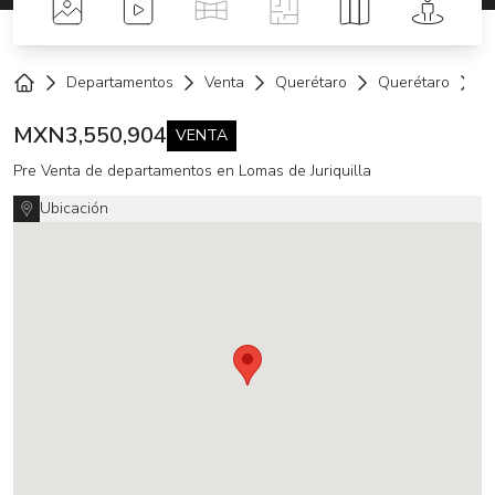
Fotos
Videos
Tour Virtual
Planos
Mapa
Street 
Departamentos
Venta
Querétaro
Querétaro
Lo
Home
MXN
3,550,904
VENTA
Pre Venta de departamentos en Lomas de Juriquilla
Ubicación