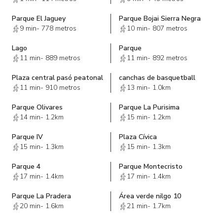
Parque El Jaguey
Parque Bojai Sierra Negra
9 min
-
778 metros
10 min
-
807 metros
Lago
Parque
11 min
-
889 metros
11 min
-
892 metros
Plaza central pasó peatonal
canchas de basquetball
11 min
-
910 metros
13 min
-
1.0km
Parque Olivares
Parque La Purisima
14 min
-
1.2km
15 min
-
1.2km
Parque IV
Plaza Cívica
15 min
-
1.3km
15 min
-
1.3km
Parque 4
Parque Montecristo
17 min
-
1.4km
17 min
-
1.4km
Parque La Pradera
Área verde nilgo 10
20 min
-
1.6km
21 min
-
1.7km