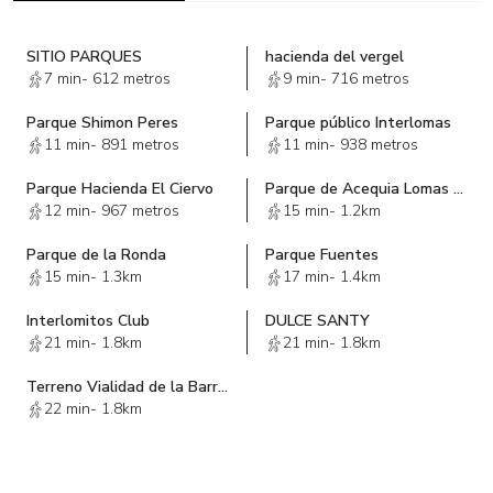
SITIO PARQUES
hacienda del vergel
7 min
-
612 metros
9 min
-
716 metros
Parque Shimon Peres
Parque público Interlomas
11 min
-
891 metros
11 min
-
938 metros
Parque Hacienda El Ciervo
Parque de Acequia Lomas de las Palmas
12 min
-
967 metros
15 min
-
1.2km
Parque de la Ronda
Parque Fuentes
15 min
-
1.3km
17 min
-
1.4km
Interlomitos Club
DULCE SANTY
21 min
-
1.8km
21 min
-
1.8km
Terreno Vialidad de la Barranca
22 min
-
1.8km