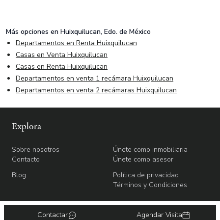
Más opciones en
Huixquilucan, Edo. de México
Departamentos en Renta Huixquilucan
Casas en Venta Huixquilucan
Casas en Renta Huixquilucan
Departamentos en venta 1 recámara Huixquilucan
Departamentos en venta 2 recámaras Huixquilucan
Explora
Sobre nosotros
Únete como inmobiliaria
Contacto
Únete como asesor
Blog
Política de privacidad
Términos y Condiciones
Contactar
Agendar Visita