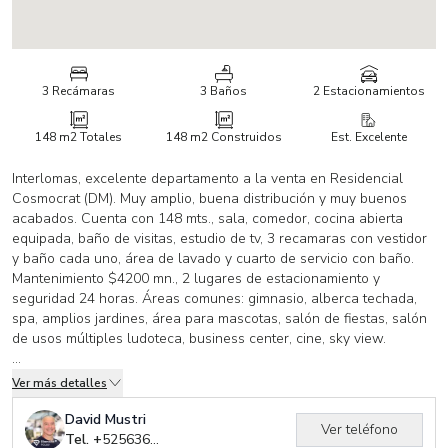
3 Recámaras
3 Baños
2 Estacionamientos
148 m2
Totales
148 m2
Construidos
Est. Excelente
Interlomas, excelente departamento a la venta en Residencial
Cosmocrat (DM). Muy amplio, buena distribución y muy buenos
acabados. Cuenta con 148 mts., sala, comedor, cocina abierta
equipada, baño de visitas, estudio de tv, 3 recamaras con vestidor
y baño cada uno, área de lavado y cuarto de servicio con baño.
Mantenimiento $4200 mn., 2 lugares de estacionamiento y
seguridad 24 horas. Áreas comunes: gimnasio, alberca techada,
spa, amplios jardines, área para mascotas, salón de fiestas, salón
de usos múltiples ludoteca, business center, cine, sky view.
_____________________________________________________
Ver más detalles
CODIGO DE REFERENCIA DAP3748077
David Mustri
Ver teléfono
Las medidas son ilustrativas y deben de corroborarse con los
Tel. +
525636074015