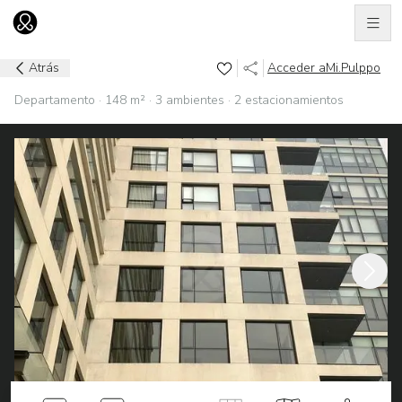
Men
Ir al home
Atrás
Acceder a
Mi.Pulppo
Departamento · 148 m² · 3 ambientes · 2 estacionamientos