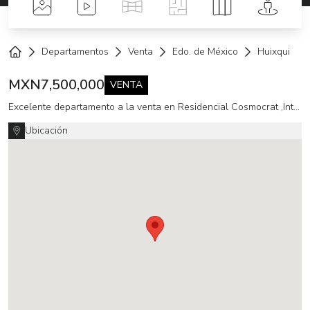
Fotos
Videos
Tour Virtual
Planos
Mapa
Street 
Departamentos
Venta
Edo. de México
Huixquiluca
Home
MXN
7,500,000
VENTA
Excelente departamento a la venta en Residencial Cosmocrat ,Interlomas (DM)
Ubicación