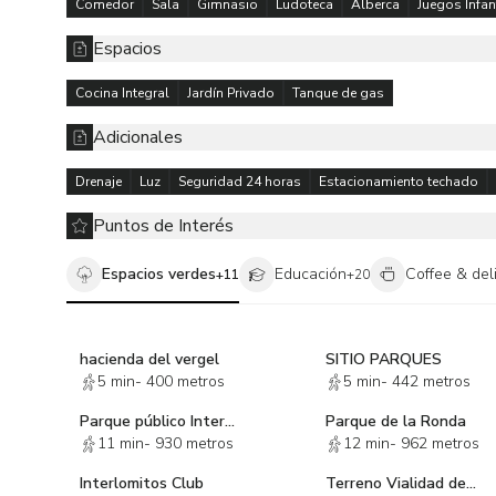
Comedor
Sala
Gimnasio
Ludoteca
Alberca
Juegos Infan
de forma personal de acuerdo a las practicas comerciales
autorización expresa de los propietarios de los inmuebl
Espacios
Cocina Integral
Jardín Privado
Tanque de gas
Adicionales
Drenaje
Luz
Seguridad 24 horas
Estacionamiento techado
Puntos de Interés
Espacios verdes
Educación
Coffee & del
+
11
+
20
hacienda del vergel
SITIO PARQUES
5 min
-
400 metros
5 min
-
442 metros
Parque público Interlomas
Parque de la Ronda
11 min
-
930 metros
12 min
-
962 metros
Interlomitos Club
Terreno Vialidad de la Barranca