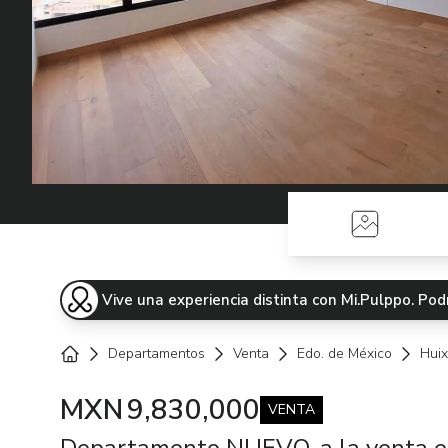
Fotos
Vive una experiencia distinta con Mi.Pulppo. P
Departamentos
Venta
Edo. de México
Huix
Home
MXN
9,830,000
VENTA