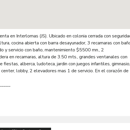
nta en Interlomas (JS). Ubicado en colonia cerrada con segurida
tura, cocina abierta con barra desayunador, 3 recamaras con bañ
vado y servicio con baño, mantenimiento $5500 mn., 2
dera en recamaras, altura de 3.50 mts., grandes ventanales con
iestas, alberca, ludoteca, jardin con juegos infantiles, gimnasio
center, lobby, 2 elevadores mas 1 de servicio. En el corazón de
_____
n los títulos de propiedad respectivos y/o las boletas predial.
 sin previo aviso por lo que se debe de verificar con la inmobilia
a una oferta pública por lo que toda transacción debe de hacers