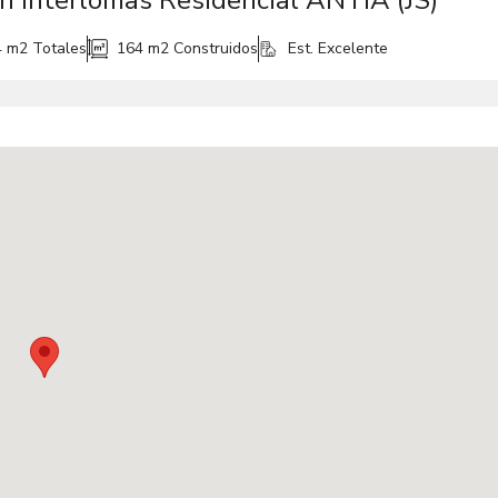
 Interlomas Residencial ANTIA (JS)
4 m2
Totales
164 m2
Construidos
Est. Excelente