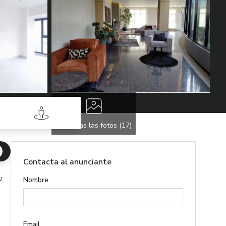
Street View
Ver todas las fotos (
17
)
Contacta al anunciante
lmas Huixquilucan
Nombre
Email