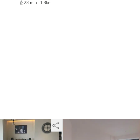
23 min
-
1.9km