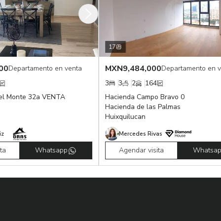
17
MXN
9,484,000
artamento en venta
Departamento en venta
3
3
2
164
te 32a VENTA
Hacienda Campo Bravo 0
Hacienda de las Palmas
Huixquilucan
Mercedes Rivas
Whatsapp
Agendar visita
Whatsapp