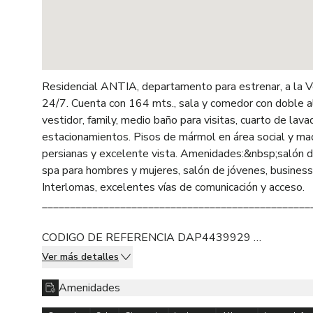
Residencial ANTIA, departamento para estrenar, a la Ve
24/7. Cuenta con 164 mts., sala y comedor con doble al
vestidor, family, medio baño para visitas, cuarto de la
estacionamientos. Pisos de mármol en área social y ma
persianas y excelente vista. Amenidades:&nbsp;salón de f
spa para hombres y mujeres, salón de jóvenes, business 
Interlomas, excelentes vías de comunicación y acceso.
________________________________________________
CODIGO DE REFERENCIA DAP4439929
Las medidas son ilustrativas y deben de corroborarse co
Ver más detalles
Los precios publicados y la disponibilidad pueden cambiar
y los propietarios de los inmuebles.
Amenidades
La publicación de la presente información NO represent