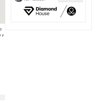
d
o y
,
ria
e