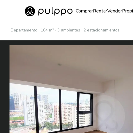
Inmuebles
Comprar
Rentar
Vender
Prop
Ir al home
Departamento · 164 m² · 3 ambientes · 2 estacionamientos