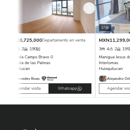
37
N
10,725,000
MXN
11,299,000
Departamento en venta
Dep
3
2
190
3
4
2
195
ienda Campo Bravo 0
Manigua Jesus del Mon
ienda de las Palmas
Interlomas
xquilucan
Huixquilucan
Mercedes Rivas
Alejandro Ortiz
Agendar visita
Whatsapp
Agendar visita