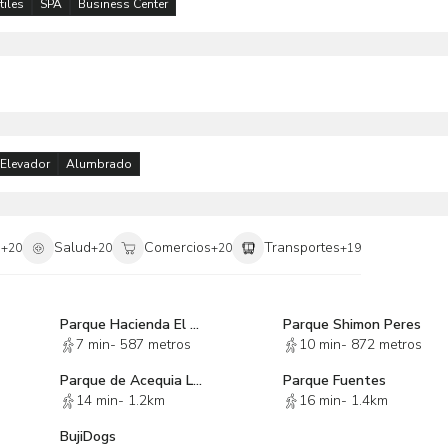
tiles
SPA
Business Center
 de la inmobiliaria y para poder ser valida requiere de la
es.
Elevador
Alumbrado
i
Salud
Comercios
Transportes
+
20
+
20
+
20
+
19
Parque Hacienda El Ciervo
Parque Shimon Peres
7 min
-
587 metros
10 min
-
872 metros
Parque de Acequia Lomas de las Palmas
Parque Fuentes
14 min
-
1.2km
16 min
-
1.4km
BujiDogs