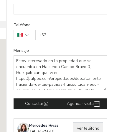
Teléfono
+
52
Mensaje
Contactar
Agendar visita
Mercedes Rivas
Ver teléfono
Tel. +
525610754419