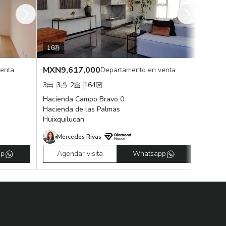
16
17
MXN
9,617,000
MXN
9,723,
Departamento en venta
3
3
2
164
3
3
2
Hacienda Campo Bravo 0
Hacienda Cam
Hacienda de las Palmas
Hacienda de 
Huixquilucan
Huixquilucan
Mercedes Rivas
Mercedes 
Agendar visita
Whatsapp
Agendar v