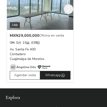
34
MXN
29,000,000
Oficina en venta
0
0
15
438
Av. Santa Fe 400
Contadero
Cuajimalpa de Morelos
Angelina Ortiz
Agendar visita
Whatsapp
Explora