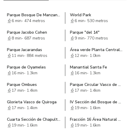
Parque Bosque De Manzanos
World Park
6 min
-
474 metros
6 min
-
530 metros
Parque Jacobo Cohen
Parque "del 14"
8 min
-
687 metros
9 min
-
770 metros
Parque Jacarandas
Área verde Planta Central de herramientas
11 min
-
884 metros
12 min
-
1.0km
Parque de Oyameles
Manantial Santa Fe
16 min
-
1.3km
16 min
-
1.3km
Parque Ombues
Parque Circular Vasco de Quiroga-Santa Fe
17 min
-
1.4km
17 min
-
1.4km
Glorieta Vasco de Quiroga
IV Sección del Bosque de Chapultepec
17 min
-
1.4km
19 min
-
1.6km
Cuarta Sección de Chapultepec
Fracción 16 Área Natural Protegida "Bosques de las Lomas"
19 min
-
1.6km
19 min
-
1.6km