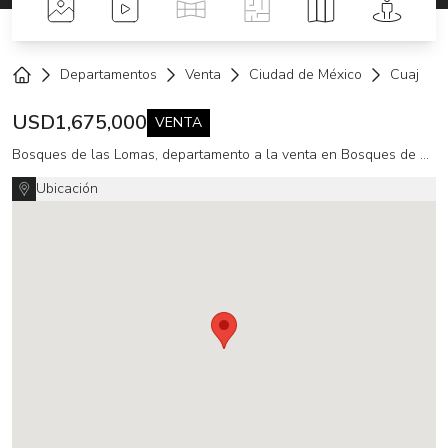
Fotos
Videos
Tour Virtual
Planos
Mapa
Street 
Departamentos
Venta
Ciudad de México
Cuajimal
Home
USD
1,675,000
VENTA
Bosques de las Lomas, departamento a la venta en Bosques de Tabachines (MT)
Ubicación