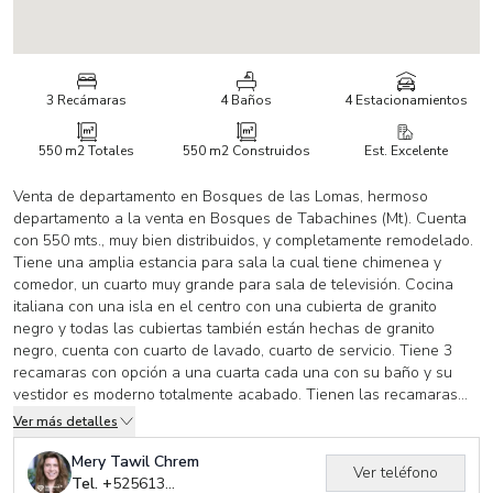
3 Recámaras
4 Baños
4 Estacionamientos
550 m2
Totales
550 m2
Construidos
Est. Excelente
Venta de departamento en Bosques de las Lomas, hermoso
departamento a la venta en Bosques de Tabachines (Mt). Cuenta
con 550 mts., muy bien distribuidos, y completamente remodelado.
Tiene una amplia estancia para sala la cual tiene chimenea y
comedor, un cuarto muy grande para sala de televisión. Cocina
italiana con una isla en el centro con una cubierta de granito
negro y todas las cubiertas también están hechas de granito
negro, cuenta con cuarto de lavado, cuarto de servicio. Tiene 3
recamaras con opción a una cuarta cada una con su baño y su
vestidor es moderno totalmente acabado. Tienen las recamaras
ventanales con bonita vista las cuales se pueden abrir para la
Ver más detalles
entrada de aire, esta iluminado creando un ambiente acogedor. En
el cuarto principal tiene un amplio vestidor y baño con vapor y
Mery Tawil Chrem
Ver teléfono
aparatos de gimnasio, todo da a la naturaleza. Vigilancia las 24
Tel. +
525613012779