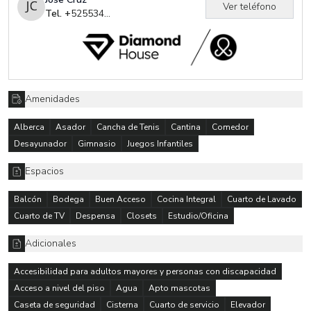
Ver teléfono
vehículos. No pierdas la oportunidad de adquirir esta propiedad.
Tel. +
525534757041
Agenda tu cita!
Amenidades
Alberca
Asador
Cancha de Tenis
Cantina
Comedor
Desayunador
Gimnasio
Juegos Infantiles
Espacios
Balcón
Bodega
Buen Acceso
Cocina Integral
Cuarto de Lavado
Cuarto de TV
Despensa
Closets
Estudio/Oficina
Adicionales
Accesibilidad para adultos mayores y personas con discapacidad
Acceso a nivel del piso
Agua
Apto mascotas
Caseta de seguridad
Cisterna
Cuarto de servicio
Elevador