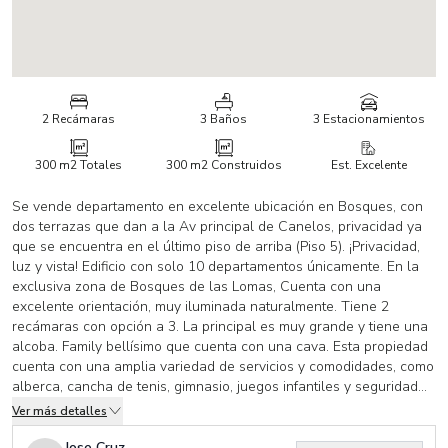
2 Recámaras
3 Baños
3 Estacionamientos
300 m2
Totales
300 m2
Construidos
Est. Excelente
Se vende departamento en excelente ubicación en Bosques, con
dos terrazas que dan a la Av principal de Canelos, privacidad ya
que se encuentra en el último piso de arriba (Piso 5). ¡Privacidad,
luz y vista! Edificio con solo 10 departamentos únicamente. En la
exclusiva zona de Bosques de las Lomas, Cuenta con una
excelente orientación, muy iluminada naturalmente. Tiene 2
recámaras con opción a 3. La principal es muy grande y tiene una
alcoba. Family bellísimo que cuenta con una cava. Esta propiedad
cuenta con una amplia variedad de servicios y comodidades, como
alberca, cancha de tenis, gimnasio, juegos infantiles y seguridad
las 24 horas. Con una superficie total de 300 metros cuadrados.
Ver más detalles
En excelente estado y ofrece un acceso fácil a escuelas cercanas,
Centros de negocio y estacionamiento techado para tres
Jose Cruz