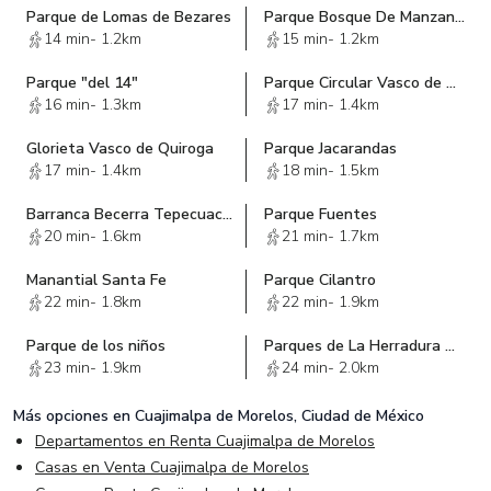
Parque de Lomas de Bezares
Parque Bosque De Manzanos
14 min
-
1.2km
15 min
-
1.2km
Parque "del 14"
Parque Circular Vasco de Quiroga-Santa Fe
16 min
-
1.3km
17 min
-
1.4km
Glorieta Vasco de Quiroga
Parque Jacarandas
17 min
-
1.4km
18 min
-
1.5km
Barranca Becerra Tepecuache Sección La Loma
Parque Fuentes
20 min
-
1.6km
21 min
-
1.7km
Manantial Santa Fe
Parque Cilantro
22 min
-
1.8km
22 min
-
1.9km
Parque de los niños
Parques de La Herradura Huixquilucan Edo Mex
23 min
-
1.9km
24 min
-
2.0km
Más opciones en
Cuajimalpa de Morelos, Ciudad de México
Departamentos en Renta Cuajimalpa de Morelos
Casas en Venta Cuajimalpa de Morelos