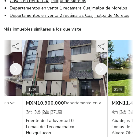
Casas en Renta Cuajimalpa de Morelos
Departamentos en venta 1 recámara Cuajimalpa de Morelos
Departamentos en venta 2 recámaras Cuajimalpa de Morelos
Más inmuebles similares a los que viste
12
21
MXN
10,900,000
MXN
11,400
Departamento en venta
Departamento en venta
3
3
2
271
4
2
3
3
Fuente de La Juventud 0
Abadejos 100
Lomas de Tecamachalco
Lomas de las 
Huixquilucan
Alvaro Obreg