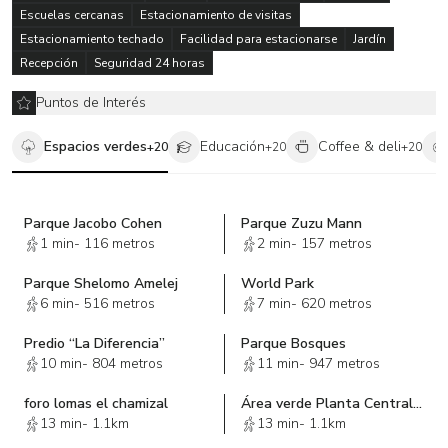
Escuelas cercanas
Estacionamiento de visitas
Estacionamiento techado
Facilidad para estacionarse
Jardín
Recepción
Seguridad 24 horas
Puntos de Interés
Espacios verdes
Educación
Coffee & deli
+
20
+
20
+
20
Parque Jacobo Cohen
Parque Zuzu Mann
1 min
-
116 metros
2 min
-
157 metros
Parque Shelomo Amelej
World Park
6 min
-
516 metros
7 min
-
620 metros
Predio “La Diferencia”
Parque Bosques
10 min
-
804 metros
11 min
-
947 metros
foro lomas el chamizal
Área verde Planta Central de herramientas
13 min
-
1.1km
13 min
-
1.1km