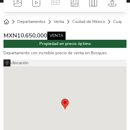
Fotos
Videos
Tour Virtual
Planos
Mapa
Street 
Departamentos
Venta
Ciudad de México
Cuajimal
Home
MXN
10,650,000
VENTA
Propiedad en precio óptimo
Departamento con increíble precio de venta en Bosques
Ubicación