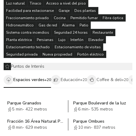
Luz natural
Tinaco
Acceso a nivel del piso
Facilidad para estacionarse
Garaje
Dos plantas
Fraccionamiento privado
Cocina
Permitido fumar
Fibra óptica
Hidroneumático
Gas de red
Alarma
Patio
Sistema contra incendios
Seguridad 24 horas
Restaurante
Planta eléctrica
Persianas
Lujo
Interfón
Elevador
Estacionamiento techado
Estacionamiento de visitas
Seguridad privada
Nueva propiedad
Portón eléctrico
Puntos de Interés
Espacios verdes
Educación
Coffee & deli
+
20
+
20
+
20
Parque Granados
Parque Boulevard de la luz
5 min
-
422 metros
6 min
-
535 metros
Fracción 16 Área Natural Protegida "Bosques de las Lomas"
Parque Ombues
8 min
-
629 metros
10 min
-
837 metros