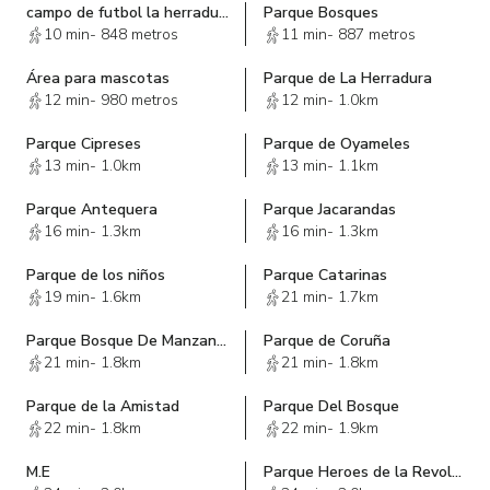
campo de futbol la herradura
Parque Bosques
10 min
-
848 metros
11 min
-
887 metros
Área para mascotas
Parque de La Herradura
12 min
-
980 metros
12 min
-
1.0km
Parque Cipreses
Parque de Oyameles
13 min
-
1.0km
13 min
-
1.1km
Parque Antequera
Parque Jacarandas
16 min
-
1.3km
16 min
-
1.3km
Parque de los niños
Parque Catarinas
19 min
-
1.6km
21 min
-
1.7km
Parque Bosque De Manzanos
Parque de Coruña
21 min
-
1.8km
21 min
-
1.8km
Parque de la Amistad
Parque Del Bosque
22 min
-
1.8km
22 min
-
1.9km
M.E
Parque Heroes de la Revolucion