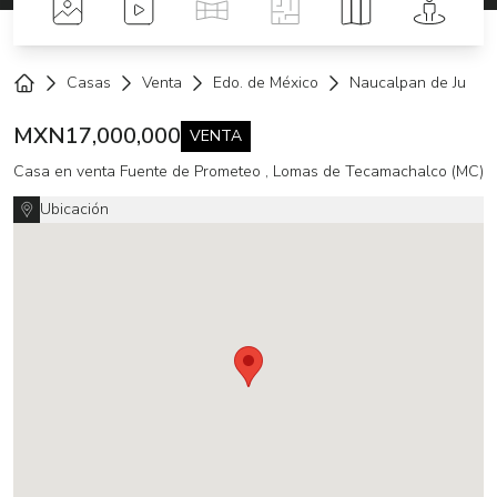
Fotos
Videos
Tour Virtual
Planos
Mapa
Street 
Casas
Venta
Edo. de México
Naucalpan de Juárez
Home
MXN
17,000,000
VENTA
Casa en venta Fuente de Prometeo , Lomas de Tecamachalco (MC)
Ubicación