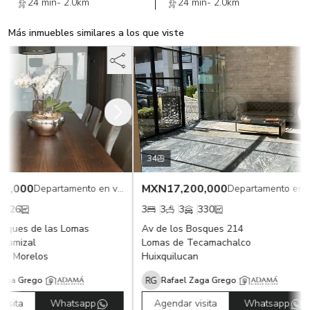
24 min
-
2.0km
24 min
-
2.0km
Más inmuebles similares a los que viste
34
0,000
MXN
17,200,000
Departamento en venta
Departamento en 
326
3
3
3
330
ques de las Lomas
Av de los Bosques 214
hamizal
Lomas de Tecamachalco
e Morelos
Huixquilucan
aga Grego
Rafael Zaga Grego
sita
Whatsapp
Agendar visita
Whatsapp