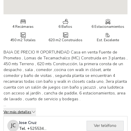
4 Recámaras
6 Baños
6 Estacionamientos
450 m2
Totales
620 m2
Construidos
Est. Excelente
BAJA DE PRECIO !!! OPORTUNIDAD Casa en venta Fuente de
Prometeo , Lomas de Tecamachalco (MC) Construida en 3 plantas ,
450 mts Terreno , 620 mts Construcción, la primera consta de un
despacho , sala , comedor ,cocina con walk in clóset, ante
comedor y baño de visitas , segunda planta se encuentran 4
recamaras todas con baño y walk in closets cada uno, 3era planta
cuenta con un salón de juegos con baño y jacuzzi , una ludoteca
con acceso al jardín , cancha de paddle, 6 estacionamientos, area
de lavado , cuarto de servicio y bodegas .
_____________________________________________________
Ver más detalles
CODIGO DE REFERENCIA DHO2178170
Jose Cruz
Ver teléfono
Las medidas son ilustrativas y deben de corroborarse con los
Tel. +
525534757041