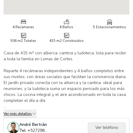
4 Recámaras
4 Baños
5 Estacionamientos
506 m2
Totales
415 m2
Construidos
Casa de 415 m² con alberca, cantina y ludoteca, lista para recibir
a toda la familia en Lomas de Cortes.
Reparte 4 recámaras independientes y 4 baños completos entre
sus niveles, con áreas sociales que facilitan la convivencia diaria.
El jardín privado conecta con la alberca y la cantina, ideal para
reuniones, y la ludoteca suma un espacio pensado para los más
chicos. La cocina integral y el aire acondicionado en toda la casa
completan el día a día.
- Alberca y jardín privado para convivir al aire libre
Ver más detalles
- Cantina y ludoteca como espacios de entretenimiento
- Cinco cajones de estacionamiento
André Bertrán
Ver teléfono
- Aire acondicionado en toda la propiedad
Tel. +
527298885497