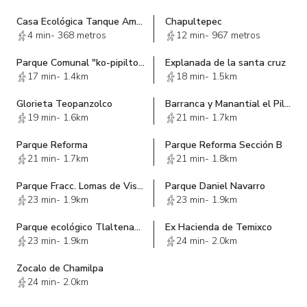
Casa Ecológica Tanque Amate Sapac
Chapultepec
4 min
-
368 metros
12 min
-
967 metros
Parque Comunal "ko-pipiltontli"
Explanada de la santa cruz
17 min
-
1.4km
18 min
-
1.5km
Glorieta Teopanzolco
Barranca y Manantial el Pilancon
19 min
-
1.6km
21 min
-
1.7km
Parque Reforma
Parque Reforma Sección B
21 min
-
1.7km
21 min
-
1.8km
Parque Fracc. Lomas de Vistahermosa
Parque Daniel Navarro
23 min
-
1.9km
23 min
-
1.9km
Parque ecológico Tlaltenango
Ex Hacienda de Temixco
23 min
-
1.9km
24 min
-
2.0km
Zocalo de Chamilpa
24 min
-
2.0km