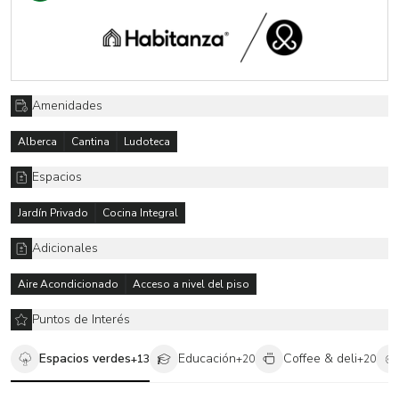
La casa se ubica en Coyotepec 4, colonia Lomas de Cortes,
Cuernavaca, con acceso directo a la vida urbana de la ciudad.
Amenidades
Alberca
Cantina
Ludoteca
Espacios
Jardín Privado
Cocina Integral
Adicionales
Aire Acondicionado
Acceso a nivel del piso
Puntos de Interés
Espacios verdes
Educación
Coffee & deli
+
13
+
20
+
20