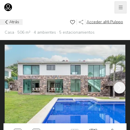
Men
Ir al home
Atrás
Acceder a
Mi.Pulppo
Casa · 506 m² · 4 ambientes · 5 estacionamientos