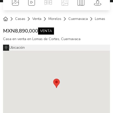
Fotos
Videos
Tour Virtual
Planos
Mapa
Street 
Casas
Venta
Morelos
Cuernavaca
Lomas de C
Home
MXN
8,890,000
VENTA
Casa en venta en Lomas de Cortes, Cuernavaca
Ubicación