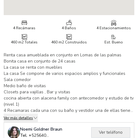
4 Recámaras
4 Baños
4 Estacionamientos
460 m2
Totales
460 m2
Construidos
Est. Bueno
Renta casa amueblada en conjunto en Lomas de las palmas
Bonita casa en conjunto de 24 casas
La casa se renta con muebles
La casa Se compone de varios espacios amplios y funcionales
Sala comedor
Medio baño de visitas
Closets para vajillas , Bar y visitas
cocina abierta con alacena family con antecomedor y estudio de tv
(nivel 1)
4 Recamaras cada una con su baño y vestidor una de ellas tiene
closet
Ver más detalles
La principal con dos vestidores y cuenta con un mini split
En el pasillo de las recamaras cuenta con un closet de blancos y
Noemi Goldner Braun
Ver teléfono
otro para medicinas o cualquier uso
Tel. +
525640414284