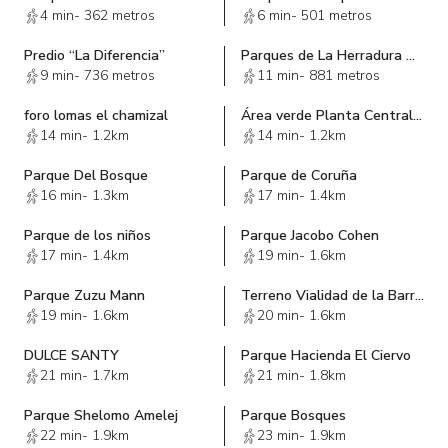
4 min
-
362 metros
6 min
-
501 metros
Predio “La Diferencia”
Parques de La Herradura Huixquilucan Edo Mex
9 min
-
736 metros
11 min
-
881 metros
foro lomas el chamizal
Área verde Planta Central de herramientas
14 min
-
1.2km
14 min
-
1.2km
Parque Del Bosque
Parque de Coruña
16 min
-
1.3km
17 min
-
1.4km
Parque de los niños
Parque Jacobo Cohen
17 min
-
1.4km
19 min
-
1.6km
Parque Zuzu Mann
Terreno Vialidad de la Barranca
19 min
-
1.6km
20 min
-
1.6km
DULCE SANTY
Parque Hacienda El Ciervo
21 min
-
1.7km
21 min
-
1.8km
Parque Shelomo Amelej
Parque Bosques
22 min
-
1.9km
23 min
-
1.9km