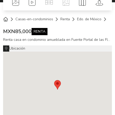
Fotos
Videos
Tour Virtual
Planos
Mapa
Street 
Casas-en-condominios
Renta
Edo. de México
Hui
Home
MXN
85,000
RENTA
Renta casa en condominio amueblada en Fuente Portal de las Flores
Ubicación