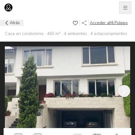
Men
Ir al home
Atrás
Acceder a
Mi.Pulppo
Casa en condominio · 460 m² · 4 ambientes · 4 estacionamientos