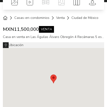
Fotos
Videos
Tour Virtual
Planos
Mapa
Street 
Casas-en-condominios
Venta
Ciudad de México
A
Home
MXN
11,500,000
VENTA
Casa en venta en Las Águilas Álvaro Obregón 4 Recámaras 5 estacionamientos
Ubicación