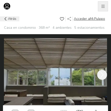
Men
Ir al home
Atrás
Acceder a
Mi.Pulppo
Casa en condominio · 368 m² · 4 ambientes · 5 estacionamientos