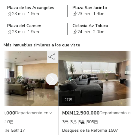
Plaza de los Arcangeles
Plaza San Jacinto
23 min
-
1.9km
23 min
-
1.9km
Plaza del Carmen
Ciclovia Av Toluca
23 min
-
1.9km
24 min
-
2.0km
Más inmuebles similares a los que viste
27
0,000
MXN
12,500,000
Departamento en venta
Departamento en v
310
3
3
3
305
 de Golf 17
Bosques de la Reforma 1507