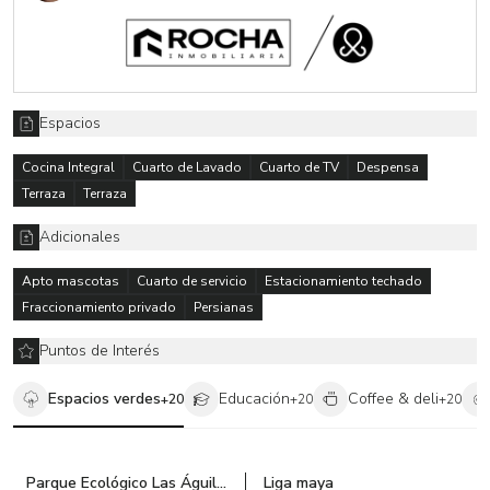
Espacios
Cocina Integral
Cuarto de Lavado
Cuarto de TV
Despensa
Terraza
Terraza
Adicionales
Apto mascotas
Cuarto de servicio
Estacionamiento techado
Fraccionamiento privado
Persianas
Puntos de Interés
Espacios verdes
Educación
Coffee & deli
+
20
+
20
+
20
Parque Ecológico Las Águilas
Liga maya