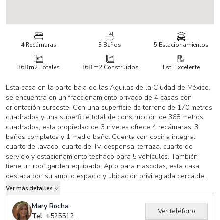
4 Recámaras
3 Baños
5 Estacionamientos
368 m2
Totales
368 m2
Construidos
Est. Excelente
Esta casa en la parte baja de las Aguilas de la Ciudad de México,
se encuentra en un fraccionamiento privado de 4 casas con
orientación suroeste. Con una superficie de terreno de 170 metros
cuadrados y una superficie total de construcción de 368 metros
cuadrados, esta propiedad de 3 niveles ofrece 4 recámaras, 3
baños completos y 1 medio baño. Cuenta con cocina integral,
cuarto de lavado, cuarto de Tv, despensa, terraza, cuarto de
servicio y estacionamiento techado para 5 vehículos. También
tiene un roof garden equipado. Apto para mascotas, esta casa
destaca por su amplio espacio y ubicación privilegiada cerca de
escuelas restaurantes. Ideal para quienes buscan comodidad y
Ver más detalles
privacidad en una zona exclusiva de la Ciudad de México.
Mary Rocha
Ver teléfono
Tel. +
525512957683