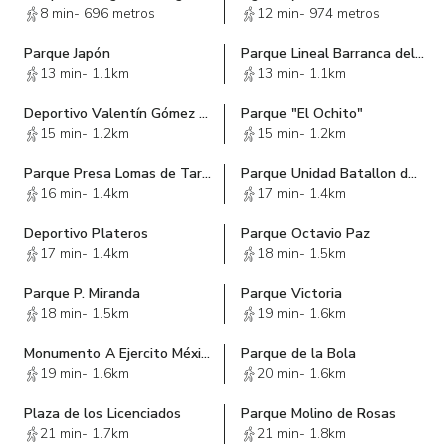
8 min
-
696 metros
12 min
-
974 metros
Parque Japón
Parque Lineal Barranca del Muerto
13 min
-
1.1km
13 min
-
1.1km
Deportivo Valentín Gómez Farías
Parque "El Ochito"
15 min
-
1.2km
15 min
-
1.2km
Parque Presa Lomas de Tarango
Parque Unidad Batallon de San Patricio
16 min
-
1.4km
17 min
-
1.4km
Deportivo Plateros
Parque Octavio Paz
17 min
-
1.4km
18 min
-
1.5km
Parque P. Miranda
Parque Victoria
18 min
-
1.5km
19 min
-
1.6km
Monumento A Ejercito Méxicano
Parque de la Bola
19 min
-
1.6km
20 min
-
1.6km
Plaza de los Licenciados
Parque Molino de Rosas
21 min
-
1.7km
21 min
-
1.8km