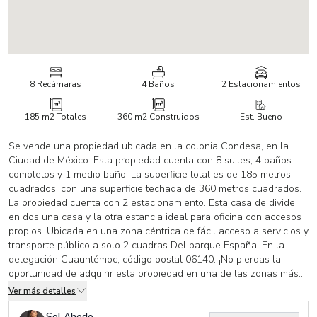
8 Recámaras
4 Baños
2 Estacionamientos
185 m2
Totales
360 m2
Construidos
Est. Bueno
Se vende una propiedad ubicada en la colonia Condesa, en la
Ciudad de México. Esta propiedad cuenta con 8 suites, 4 baños
completos y 1 medio baño. La superficie total es de 185 metros
cuadrados, con una superficie techada de 360 metros cuadrados.
La propiedad cuenta con 2 estacionamiento. Esta casa de divide
en dos una casa y la otra estancia ideal para oficina con accesos
propios. Ubicada en una zona céntrica de fácil acceso a servicios y
transporte público a solo 2 cuadras Del parque España. En la
delegación Cuauhtémoc, código postal 06140. ¡No pierdas la
oportunidad de adquirir esta propiedad en una de las zonas más
exclusivas de la capital mexicana!
Ver más detalles
Sol Ahedo