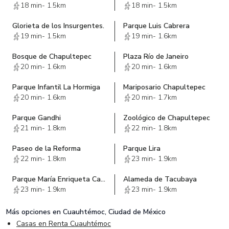
18 min
-
1.5km
18 min
-
1.5km
Glorieta de los Insurgentes.
Parque Luis Cabrera
19 min
-
1.5km
19 min
-
1.6km
Bosque de Chapultepec
Plaza Río de Janeiro
20 min
-
1.6km
20 min
-
1.6km
Parque Infantil La Hormiga
Mariposario Chapultepec
20 min
-
1.6km
20 min
-
1.7km
Parque Gandhi
Zoológico de Chapultepec
21 min
-
1.8km
22 min
-
1.8km
Paseo de la Reforma
Parque Lira
22 min
-
1.8km
23 min
-
1.9km
Parque María Enriqueta Camarillo
Alameda de Tacubaya
23 min
-
1.9km
23 min
-
1.9km
Más opciones en
Cuauhtémoc, Ciudad de México
Casas en Renta Cuauhtémoc