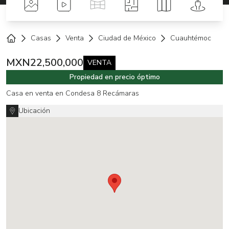
Fotos
Videos
Tour Virtual
Planos
Mapa
Street 
Casas
Venta
Ciudad de México
Cuauhtémoc
Home
MXN
22,500,000
VENTA
Propiedad en precio óptimo
Casa en venta en Condesa 8 Recámaras
Ubicación