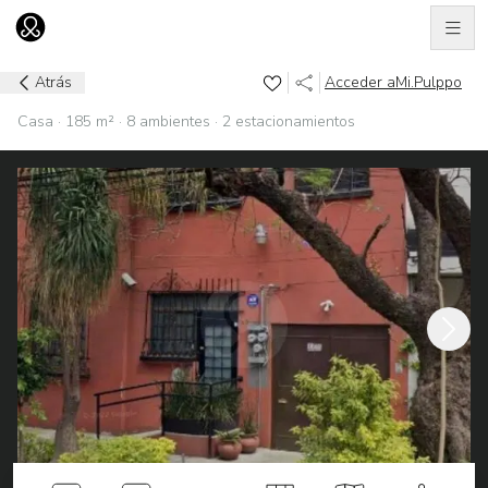
Men
Ir al home
Atrás
Acceder a
Mi.Pulppo
Casa · 185 m² · 8 ambientes · 2 estacionamientos