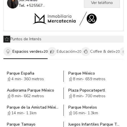
Ver teléfono
Tel. +
525567917679
Puntos de Interés
Espacios verdes
Educación
Coffee & deli
+
20
+
20
+
20
Parque España
Parque México
4 min
-
360 metros
8 min
-
659 metros
Audiorama Parque México
Plaza Popocatepetl
8 min
-
662 metros
8 min
-
700 metros
Parque de la Amistad México - Azerbaiyán
Parque Morelos
14 min
-
1.1km
16 min
-
1.3km
Parque Tamayo
Juegos Infantiles Parque Tamayo