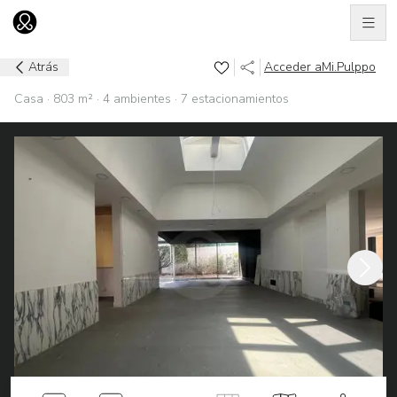
Men
Ir al home
Atrás
Acceder a
Mi.Pulppo
Casa · 803 m² · 4 ambientes · 7 estacionamientos