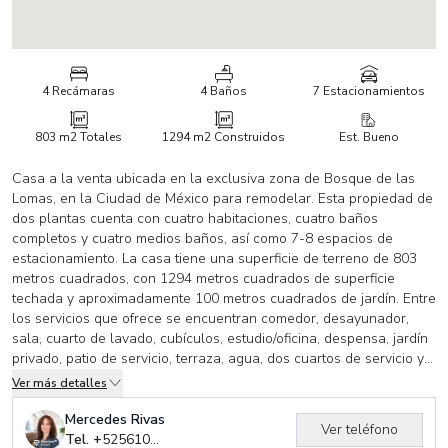
4 Recámaras
4 Baños
7 Estacionamientos
803 m2
Totales
1294 m2
Construidos
Est. Bueno
Casa a la venta ubicada en la exclusiva zona de Bosque de las
Lomas, en la Ciudad de México para remodelar. Esta propiedad de
dos plantas cuenta con cuatro habitaciones, cuatro baños
completos y cuatro medios baños, así como 7-8 espacios de
estacionamiento. La casa tiene una superficie de terreno de 803
metros cuadrados, con 1294 metros cuadrados de superficie
techada y aproximadamente 100 metros cuadrados de jardín. Entre
los servicios que ofrece se encuentran comedor, desayunador,
sala, cuarto de lavado, cubículos, estudio/oficina, despensa, jardín
privado, patio de servicio, terraza, agua, dos cuartos de servicio y
muy buena luz natural. Con una ubicación privilegiada y cercana a
Ver más detalles
escuelas se ubica a una cuadra de Plaza Duraznos. Es ideal para
remodelar y dejarla espectacular.
Mercedes Rivas
Ver teléfono
Tel. +
525610754419