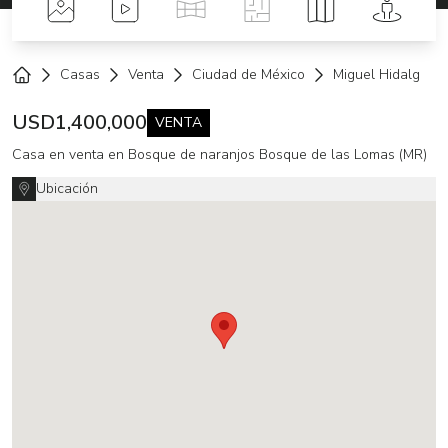
Fotos
Videos
Tour Virtual
Planos
Mapa
Street 
Casas
Venta
Ciudad de México
Miguel Hidalgo
Home
USD
1,400,000
VENTA
Casa en venta en Bosque de naranjos Bosque de las Lomas (MR)
Ubicación