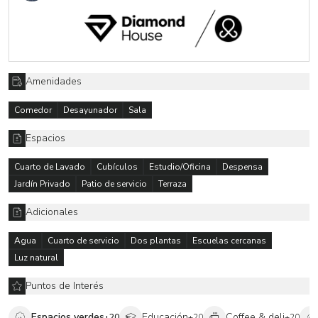
Amenidades
Comedor
Desayunador
Sala
Espacios
Cuarto de Lavado
Cubículos
Estudio/Oficina
Despensa
Jardín Privado
Patio de servicio
Terraza
Adicionales
Agua
Cuarto de servicio
Dos plantas
Escuelas cercanas
Luz natural
Puntos de Interés
Espacios verdes
Educación
Coffee & deli
+
20
+
20
+
20