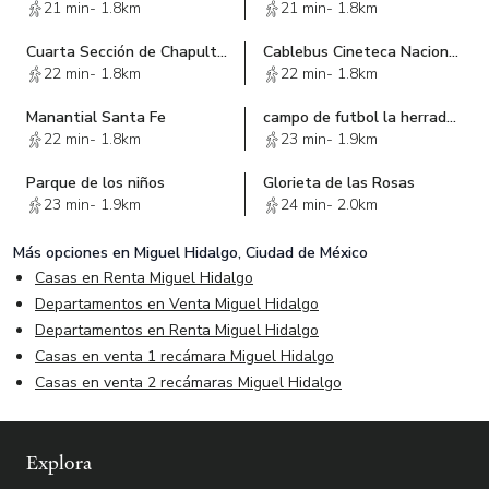
21 min
-
1.8km
21 min
-
1.8km
Cuarta Sección de Chapultepec
Cablebus Cineteca Nacional/ Bodega de Arte
22 min
-
1.8km
22 min
-
1.8km
Manantial Santa Fe
campo de futbol la herradura
22 min
-
1.8km
23 min
-
1.9km
Parque de los niños
Glorieta de las Rosas
23 min
-
1.9km
24 min
-
2.0km
Más opciones en
Miguel Hidalgo, Ciudad de México
Casas en Renta Miguel Hidalgo
Departamentos en Venta Miguel Hidalgo
Departamentos en Renta Miguel Hidalgo
Casas en venta 1 recámara Miguel Hidalgo
Casas en venta 2 recámaras Miguel Hidalgo
Explora