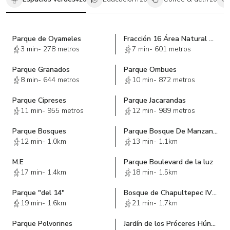
Parque de Oyameles
Fracción 16 Área Natural Protegida "Bosques de las Lomas"
3 min
-
278 metros
7 min
-
601 metros
Parque Granados
Parque Ombues
8 min
-
644 metros
10 min
-
872 metros
Parque Cipreses
Parque Jacarandas
11 min
-
955 metros
12 min
-
989 metros
Parque Bosques
Parque Bosque De Manzanos
12 min
-
1.0km
13 min
-
1.1km
M.E
Parque Boulevard de la luz
17 min
-
1.4km
18 min
-
1.5km
Parque "del 14"
Bosque de Chapultepec IV Sección
19 min
-
1.6km
21 min
-
1.7km
Parque Polvorines
Jardín de los Próceres Húngaros