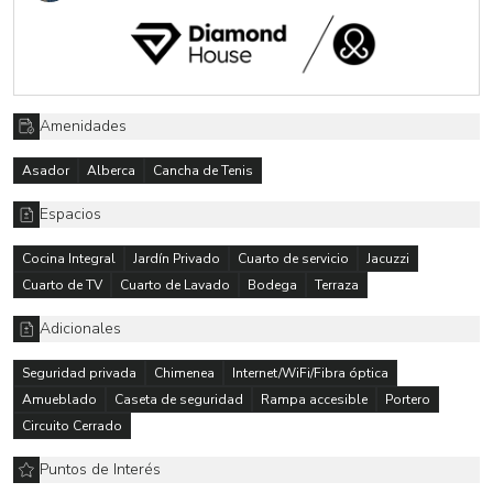
Amenidades
Asador
Alberca
Cancha de Tenis
Espacios
Cocina Integral
Jardín Privado
Cuarto de servicio
Jacuzzi
Cuarto de TV
Cuarto de Lavado
Bodega
Terraza
Adicionales
Seguridad privada
Chimenea
Internet/WiFi/Fibra óptica
Amueblado
Caseta de seguridad
Rampa accesible
Portero
Circuito Cerrado
Puntos de Interés