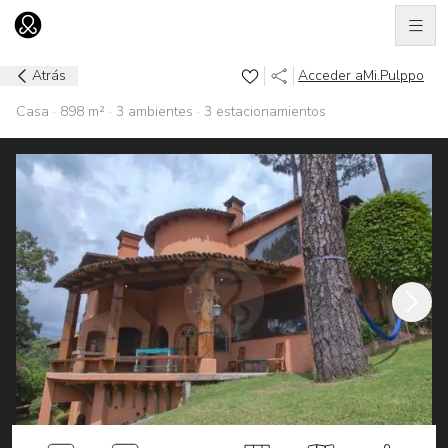
Men
Ir al home
Atrás
Acceder a
Mi.Pulppo
Casa · 898 m² · 3 ambientes · 3 estacionamientos