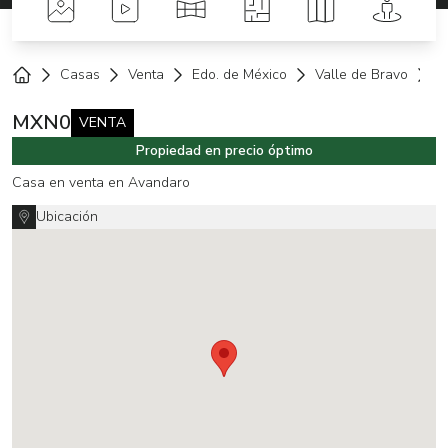
Fotos
Videos
Tour Virtual
Planos
Mapa
Street 
Casas
Venta
Edo. de México
Valle de Bravo
A
Home
MXN
0
VENTA
Propiedad en precio óptimo
Casa en venta en Avandaro
Ubicación