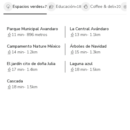
Espacios verdes
Educación
Coffee & deli
+
7
+
18
+
20
Parque Municipal Avandaro
La Central Avándaro
11 min
-
896 metros
13 min
-
1.1km
Campamento Nature México
Árboles de Navidad
14 min
-
1.2km
15 min
-
1.3km
El jardín cito de doña Julia
Laguna azul
17 min
-
1.4km
18 min
-
1.5km
Cascada
18 min
-
1.5km