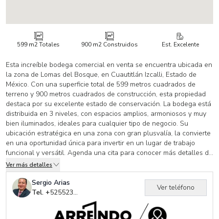
599 m2
Totales
900 m2
Construidos
Est. Excelente
Esta increíble bodega comercial en venta se encuentra ubicada en
la zona de Lomas del Bosque, en Cuautitlán Izcalli, Estado de
México. Con una superficie total de 599 metros cuadrados de
terreno y 900 metros cuadrados de construcción, esta propiedad
destaca por su excelente estado de conservación. La bodega está
distribuida en 3 niveles, con espacios amplios, armoniosos y muy
bien iluminados, ideales para cualquier tipo de negocio. Su
ubicación estratégica en una zona con gran plusvalía, la convierte
en una oportunidad única para invertir en un lugar de trabajo
funcional y versátil. Agenda una cita para conocer más detalles de
esta propiedad en venta. ¡Somos Arrendo Industrial, expertos en el
Ver más detalles
sector inmobiliario comercial e industrial en México!
Sergio Arias
Ver teléfono
Tel. +
525523850583