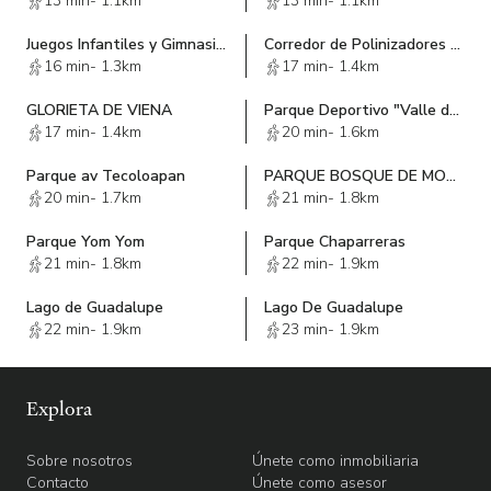
13 min
-
1.1km
13 min
-
1.1km
Juegos Infantiles y Gimnasio San Juan Bautista
Corredor de Polinizadores Presa Guadalupe
16 min
-
1.3km
17 min
-
1.4km
GLORIETA DE VIENA
Parque Deportivo "Valle de las Flores"
17 min
-
1.4km
20 min
-
1.6km
Parque av Tecoloapan
PARQUE BOSQUE DE MORELOS
20 min
-
1.7km
21 min
-
1.8km
Parque Yom Yom
Parque Chaparreras
21 min
-
1.8km
22 min
-
1.9km
Lago de Guadalupe
Lago De Guadalupe
22 min
-
1.9km
23 min
-
1.9km
Explora
Sobre nosotros
Únete como inmobiliaria
Contacto
Únete como asesor