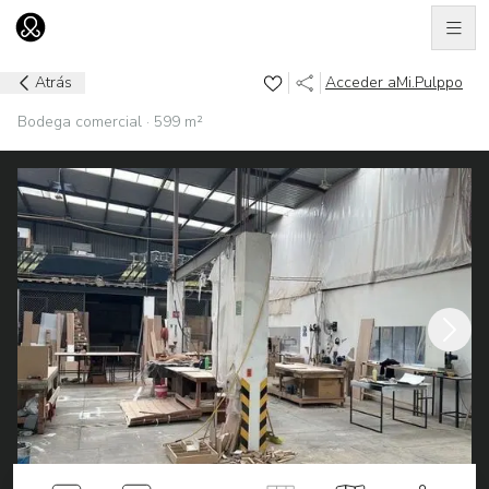
Men
Ir al home
Atrás
Acceder a
Mi.Pulppo
Bodega comercial · 599 m²