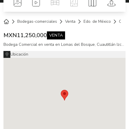
Fotos
Videos
Tour Virtual
Planos
Mapa
Street 
Bodegas-comerciales
Venta
Edo. de México
Cuauti
Home
MXN
11,250,000
VENTA
Bodega Comercial en venta en Lomas del Bosque, Cuautitlán Izcalli
Ubicación