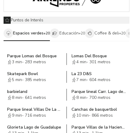
Puntos de Interés
Espacios verdes
Educación
Coffee & deli
+
20
+
20
+
20
Parque Lomas del Bosque
Lomas Del Bosque
3 min
-
283 metros
4 min
-
301 metros
Skatepark Bowl
La 23 D&S
5 min
-
385 metros
7 min
-
604 metros
barbieland
Parque lineal Carr. Lago de Guadalupe y Blvd. S.O.P.
8 min
-
641 metros
8 min
-
700 metros
Parque lineal Villas De La Hacienda
Canchas de basquetbol
9 min
-
716 metros
10 min
-
866 metros
Glorieta Lago de Guadalupe
Parque Villas de la Hacienda