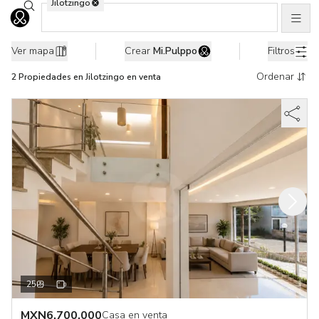
Jilotzingo
Buscar ubicaciones
Men
Ir al home
2 Propiedades en venta en Jilotzingo, Edo. de México
Ver mapa
Crear
Mi.Pulppo
Filtros
Ordenar
2
Propiedades
en Jilotzingo en venta
25
MXN
6,700,000
Casa en venta