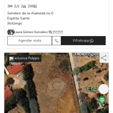
3
2
2
200
Sendero de la Alameda no.0
Espíritu Santo
Jilotzingo
Laura Gómez González
Agendar visita
Whatsapp
Exclusiva Pulppo