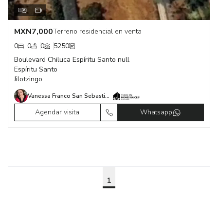
8
MXN
7,000
Terreno residencial en venta
0
0
0
5250
Boulevard Chiluca Espíritu Santo null
Espíritu Santo
Jilotzingo
Vanessa Franco San Sebastian
Agendar visita
Whatsapp
1