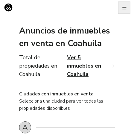
Men
Ir al home
Anuncios de
inmuebles
en
venta
en
Coahuila
Total de
Ver 5
propiedades en
inmuebles en
Coahuila
Coahuila
Ciudades
con
inmuebles
en
venta
Selecciona una
ciudad
para ver todas las
propiedades disponibles
A