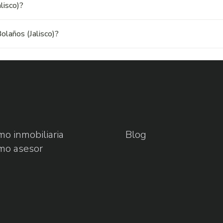
lisco)?
olaños (Jalisco)?
o inmobiliaria
Blog
mo asesor