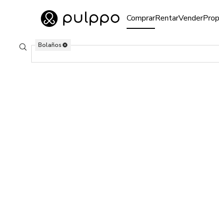
Inmuebles
Comprar
Rentar
Vender
Prop
Ir al home
Bolaños
0 Propiedades en venta en Bolaños, Jalisco
Buscar ubicaciones