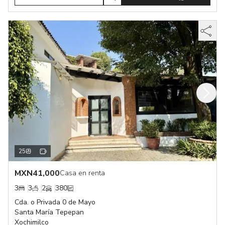
25
MXN
41,000
Casa en renta
3
3
2
380
Cda. o Privada 0 de Mayo
Santa María Tepepan
Xochimilco