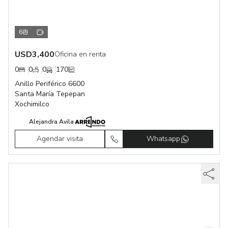
6
USD
3,400
Oficina en renta
0
0
0
170
Anillo Periférico 6600
Santa María Tepepan
Xochimilco
Alejandra Avila
Agendar visita
Whatsapp