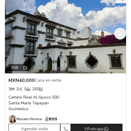
25
MXN
40,000
Casa en renta
3
3
5
250
Camino Real Al Ajusco 500
Santa María Tepepan
Xochimilco
Myriam Herrera
Agendar visita
Whatsapp