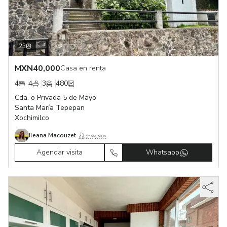
23
MXN
40,000
Casa en renta
4
4
3
480
Cda. o Privada 5 de Mayo
Santa María Tepepan
Xochimilco
Ileana Macouzet
Agendar visita
Whatsapp