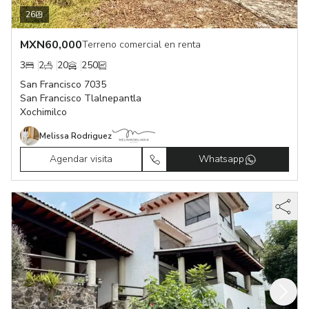
26
MXN
60,000
Terreno comercial en renta
3
2
20
250
San Francisco 7035
San Francisco Tlalnepantla
Xochimilco
Melissa Rodriguez
Agendar visita
Whatsapp