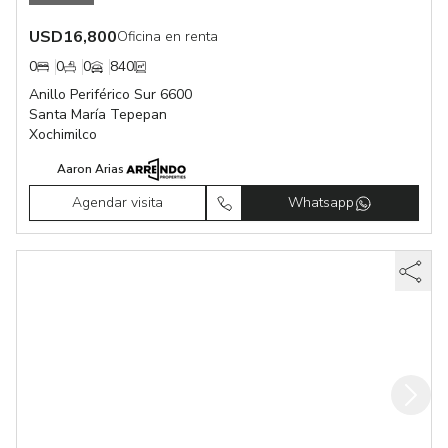
USD
16,800
Oficina en renta
0
0
0
840
Anillo Periférico Sur 6600
Santa María Tepepan
Xochimilco
Aaron Arias
Agendar visita
Whatsapp