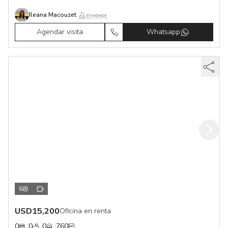
Ileana Macouzet
Agendar visita
Whatsapp
6
USD
15,200
Oficina en renta
0
0
0
760