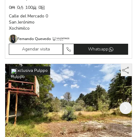
0
0
100
0
Calle del Mercado 0
San Jerónimo
Xochimilco
Fernando Quevedo
Agendar visita
Whatsapp
Exclusiva Pulppo