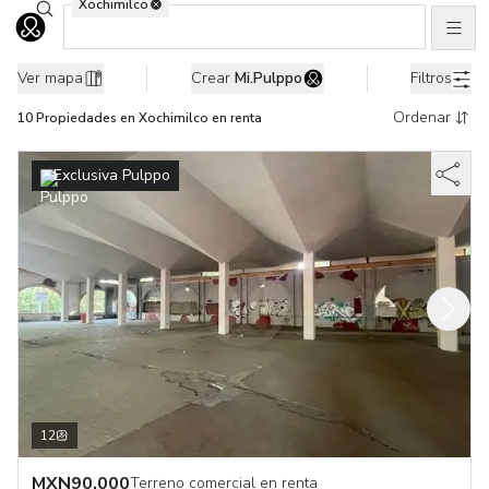
Xochimilco
Buscar ubicaciones
Men
Ir al home
10 Propiedades en renta en Xochimilco, Ciudad de México
Ver mapa
Crear
Mi.Pulppo
Filtros
Ordenar
10
Propiedades
en Xochimilco en renta
Exclusiva Pulppo
12
MXN
90,000
Terreno comercial en renta