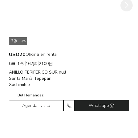
7
USD
20
Oficina en renta
0
1
162
2100
ANILLO PERIFERICO SUR null
Santa María Tepepan
Xochimilco
Bul Hernandez
Agendar visita
Whatsapp