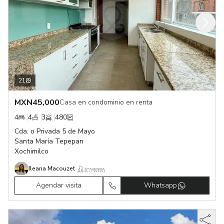
21
MXN
45,000
Casa en condominio en renta
4
4
3
480
Cda. o Privada 5 de Mayo
Santa María Tepepan
Xochimilco
Ileana Macouzet
Agendar visita
Whatsapp