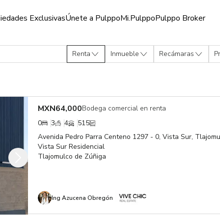
iedades Exclusivas
Únete a Pulppo
Mi.Pulppo
Pulppo Broker
Renta
Inmueble
Recámaras
P
MXN
64,000
Bodega comercial en renta
0
3
4
515
Avenida Pedro Parra Centeno 1297 - 0, Vista Sur, Tlajomu
Vista Sur Residencial
Tlajomulco de Zúñiga
Ing Azucena Obregón