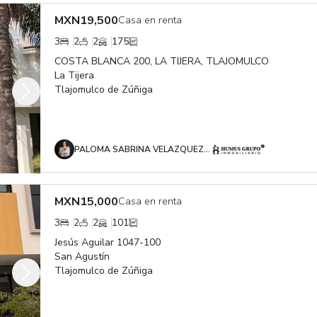
MXN
19,500
Casa en renta
3
2
2
175
COSTA BLANCA 200, LA TIJERA, TLAJOMULCO
La Tijera
Tlajomulco de Zúñiga
PALOMA SABRINA VELAZQUEZ OROZCO
MXN
15,000
Casa en renta
3
2
2
101
Jesús Aguilar 1047-100
San Agustín
Tlajomulco de Zúñiga