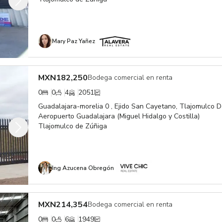
Mary Paz Yañez
MXN
182,250
Bodega comercial en renta
0
0
4
2051
Guadalajara-morelia 0 , Ejido San Cayetano, Tlajomulco De
Aeropuerto Guadalajara (Miguel Hidalgo y Costilla)
Tlajomulco de Zúñiga
Ing Azucena Obregón
MXN
214,354
Bodega comercial en renta
0
0
6
1949