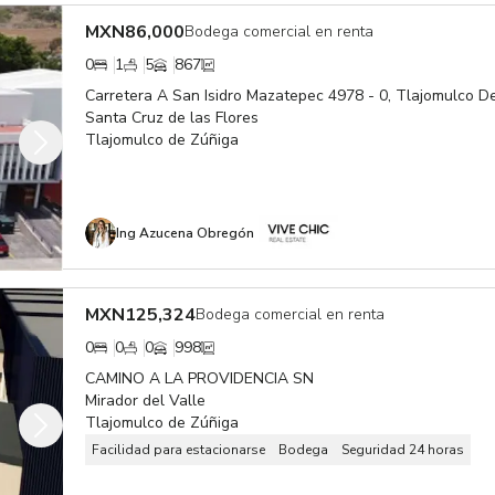
MXN
86,000
Bodega comercial en renta
0
1
5
867
Carretera A San Isidro Mazatepec 4978 - 0, Tlajomulco De
Santa Cruz de las Flores
Tlajomulco de Zúñiga
Ing Azucena Obregón
MXN
125,324
Bodega comercial en renta
0
0
0
998
CAMINO A LA PROVIDENCIA SN
Mirador del Valle
Tlajomulco de Zúñiga
Facilidad para estacionarse
Bodega
Seguridad 24 horas