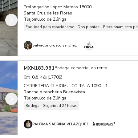
Prolongación López Mateos 18000
Santa Cruz de las Flores
Tlajomulco de Zúñiga
Facilidad para estacionarse
Dos plantas
Fraccionamiento pr
Salvador orozco sanchez
MXN
183,981
Bodega comercial en renta
0
0
4
1770
CARRETERA TLAJOMULCO TALA 1090 - 1
Rancho o rancheria Buenavista
Tlajomulco de Zúñiga
Bodega
Seguridad 24 horas
PALOMA SABRINA VELAZQUEZ OROZCO