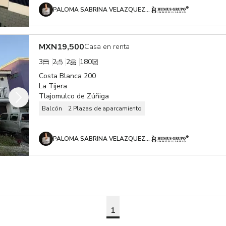
PALOMA SABRINA VELAZQUEZ OROZCO
MXN
19,500
Casa en renta
3
2
2
180
Costa Blanca 200
La Tijera
Tlajomulco de Zúñiga
Balcón
2 Plazas de aparcamiento
PALOMA SABRINA VELAZQUEZ OROZCO
1