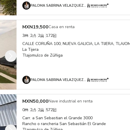
PALOMA SABRINA VELAZQUEZ OROZCO
MXN
19,500
Casa en renta
3
2
2
172
CALLE CORUÑA 100, NUEVA GALICIA, LA TIJERA, TLAJO
La Tijera
Tlajomulco de Zúñiga
PALOMA SABRINA VELAZQUEZ OROZCO
MXN
50,000
Nave industrial en renta
0
2
2
572
Carr. a San Sebastian el Grande 3000
Rancho o rancheria San Sebastián El Grande
Tlajomulco de Zúñiga