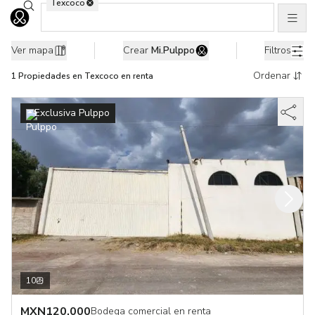
Texcoco
Buscar ubicaciones
Men
Ir al home
1 Propiedades en renta en Texcoco, Edo. de México
Ver mapa
Crear
Mi.Pulppo
Filtros
Ordenar
1
Propiedades
en Texcoco en renta
Exclusiva Pulppo
10
MXN
120,000
Bodega comercial en renta