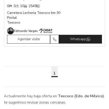
0
3
10
2549
Carretera Lecheria Texcoco km 30
Postal
Texcoco
Edmundo Vargas
Agendar visita
Whatsapp
1
Actualmente hay baja oferta en
Texcoco (Edo. de México)
,
te sugerimos revisar zonas cercanas.