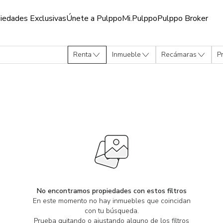
iedades Exclusivas
Únete a Pulppo
Mi.Pulppo
Pulppo Broker
Renta
Inmueble
Recámaras
P
No encontramos propiedades con estos filtros
En este momento no hay inmuebles que coincidan
con tu búsqueda.
Prueba quitando o ajustando alguno de los filtros