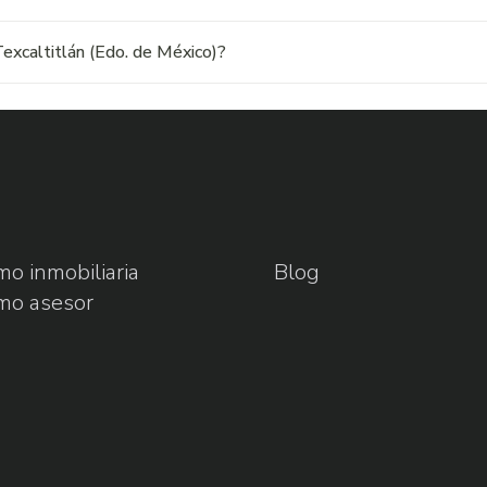
excaltitlán (Edo. de México)?
o inmobiliaria
Blog
mo asesor