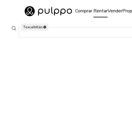
Inmuebles
Comprar
Rentar
Vender
Prop
Ir al home
Texcaltitlán
0 Propiedades en renta en Texcaltitlán, Edo. de México
Buscar ubicaciones