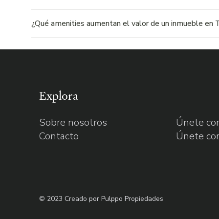
¿Qué amenities aumentan el valor de un inmueble en T
Explora
Sobre nosotros
Únete com
Contacto
Únete co
©
2023 Creado por Pulppo Propiedades