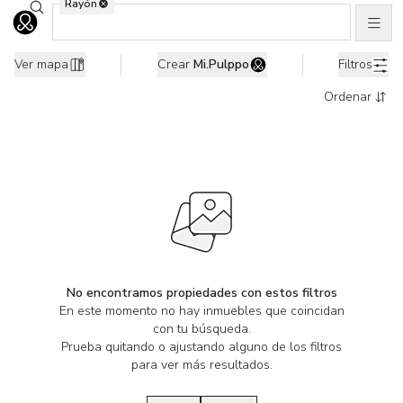
Rayón
Buscar ubicaciones
Men
Ir al home
0 Propiedades en renta en Rayón, Edo. de México
Ver mapa
Crear
Mi.Pulppo
Filtros
Ordenar
No encontramos propiedades con estos filtros
En este momento no hay inmuebles que coincidan
con tu búsqueda.
Prueba quitando o ajustando alguno de los filtros
para ver más resultados.