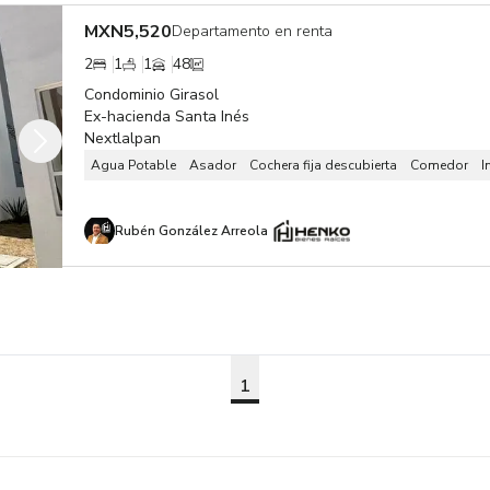
MXN
5,520
Departamento en renta
2
1
1
48
Condominio Girasol
Ex-hacienda Santa Inés
Nextlalpan
Agua Potable
Asador
Cochera fija descubierta
Comedor
I
Rubén González Arreola
1