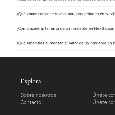
¿Qué zonas conviene revisar para propiedades en Next
¿Cómo acelerar la renta de un inmueble en Nextlalpan
¿Qué amenities aumentan el valor de un inmueble en 
Explora
Sobre nosotros
Únete com
Contacto
Únete co