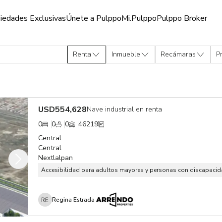
iedades Exclusivas
Únete a Pulppo
Mi.Pulppo
Pulppo Broker
Renta
Inmueble
Recámaras
P
USD
554,628
Nave industrial en renta
0
0
0
46219
Central
Central
Nextlalpan
Accesibilidad para adultos mayores y personas con discapaci
Regina Estrada