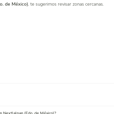
o. de México)
, te sugerimos revisar zonas cercanas.
en Nextlalpan (Edo. de México)?