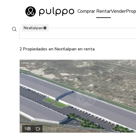
Inmuebles
Comprar
Rentar
Vender
Prop
Ir al home
Nextlalpan
2 Propiedades en renta en Nextlalpan, Edo. de México
Buscar ubicaciones
2
Propiedades
en Nextlalpan en renta
5