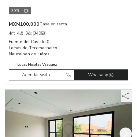
30
MXN
100,000
Casa en renta
4
4
3
340
Fuente del Castillo 0
Lomas de Tecamachalco
Naucalpan de Juárez
Lucas Nicolas Vazquez
Agendar visita
Whatsapp