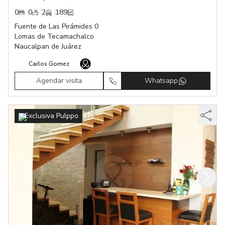
0
0
2
189
Fuente de Las Pirámides 0
Lomas de Tecamachalco
Naucalpan de Juárez
Carlos Gomez
Agendar visita
Whatsapp
Exclusiva Pulppo