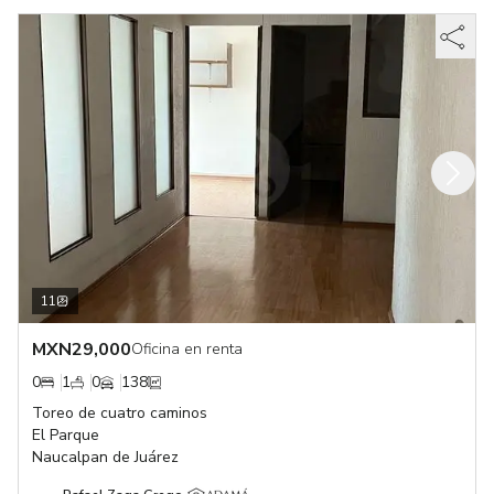
11
MXN
29,000
Oficina en renta
0
1
0
138
Toreo de cuatro caminos
El Parque
Naucalpan de Juárez