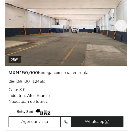
25
MXN
150,000
Bodega comercial en renta
0
0
0
1245
Calle 3 0
Industrial Alce Blanco
Naucalpan de Juárez
Betty Sod
Agendar visita
Whatsapp