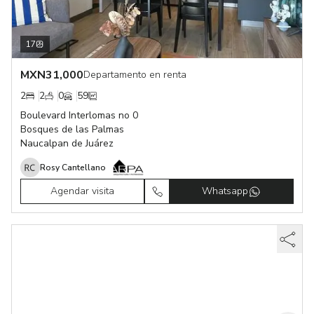
17
MXN
31,000
Departamento en renta
2
2
0
59
Boulevard Interlomas no 0
Bosques de las Palmas
Naucalpan de Juárez
Rosy Cantellano
Agendar visita
Whatsapp