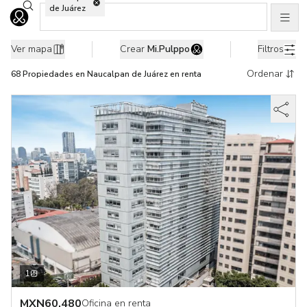
Buscar ubicaciones
de Juárez
Men
Ir al home
68 Propiedades en renta en Naucalpan de Juárez, Edo. de Méxic
Ver mapa
Crear
Mi.Pulppo
Filtros
Ordenar
68
Propiedades
en Naucalpan de Juárez en renta
1
MXN
60,480
Oficina en renta