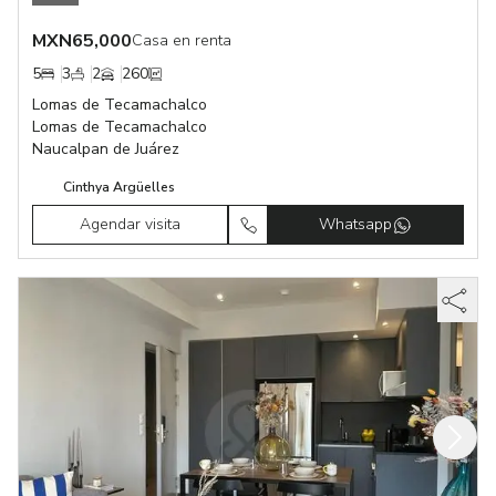
MXN
65,000
Casa en renta
5
3
2
260
Lomas de Tecamachalco
Lomas de Tecamachalco
Naucalpan de Juárez
Cinthya Argüelles
Agendar visita
Whatsapp