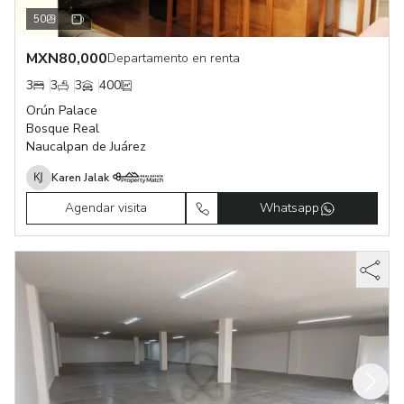
50
MXN
80,000
Departamento en renta
3
3
3
400
Orún Palace
Bosque Real
Naucalpan de Juárez
Karen Jalak
Agendar visita
Whatsapp