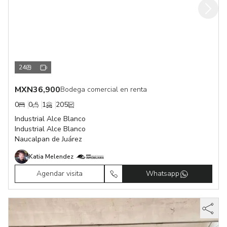
24
MXN
36,900
Bodega comercial en renta
0
0
1
205
Industrial Alce Blanco
Industrial Alce Blanco
Naucalpan de Juárez
Katia Melendez
Agendar visita
Whatsapp