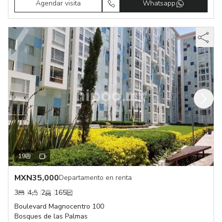
Agendar visita
Whatsapp
19
MXN
35,000
Departamento en renta
3
4
2
165
Boulevard Magnocentro 100
Bosques de las Palmas