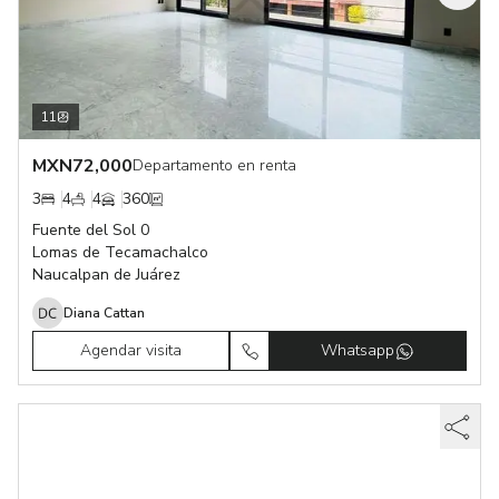
11
MXN
72,000
Departamento en renta
3
4
4
360
Fuente del Sol 0
Lomas de Tecamachalco
Naucalpan de Juárez
Diana Cattan
Agendar visita
Whatsapp