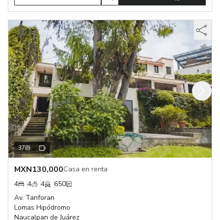
37
MXN
130,000
Casa en renta
4
4
4
650
Av. Tanforan
Lomas Hipódromo
Naucalpan de Juárez