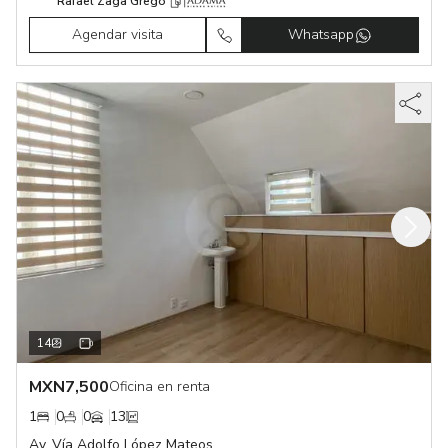
Rafael Zaga Grego
Agendar visita
Whatsapp
14
MXN
7,500
Oficina en renta
1
0
0
13
Av. Vía Adolfo López Mateos