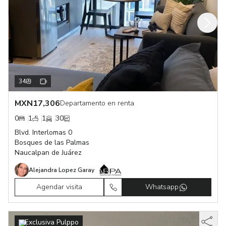
34
MXN
17,306
Departamento en renta
0
1
1
30
Blvd. Interlomas 0
Bosques de las Palmas
Naucalpan de Juárez
Alejandra Lopez Garay
Agendar visita
Whatsapp
Exclusiva Pulppo