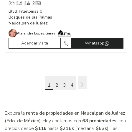
0
1
1
20
Blvd. Interlomas 0
Bosques de las Palmas
Naucalpan de Juárez
Alejandra Lopez Garay
Agendar visita
Whatsapp
1
2
3
4
Next
Explora la
renta de propiedades en Naucalpan de Juárez
(Edo. de México)
. Hoy contamos con
68 propiedades
, con
precios desde
$11k
hasta
$216k
(mediana:
$63k
). Las