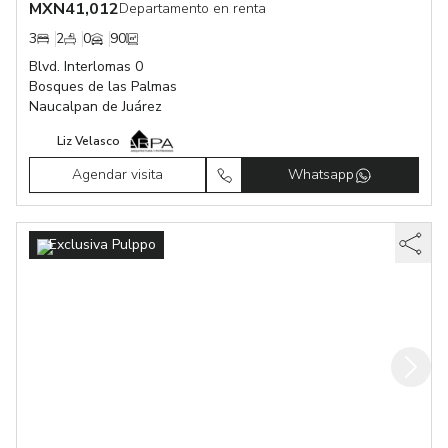
MXN
41,012
Departamento en renta
3
2
0
90
Blvd. Interlomas 0
Bosques de las Palmas
Naucalpan de Juárez
Liz Velasco
Agendar visita
Whatsapp
Exclusiva Pulppo