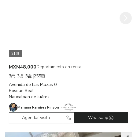
21
MXN
48,000
Departamento en renta
3
3
3
255
Avenida de Las Plazas 0
Bosque Real
Naucalpan de Juárez
Mariana Ramírez Pinson
Agendar visita
Whatsapp