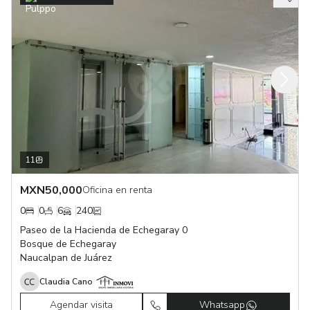
11
MXN
50,000
Oficina en renta
0
0
6
240
Paseo de la Hacienda de Echegaray 0
Bosque de Echegaray
Naucalpan de Juárez
Claudia Cano
Agendar visita
Whatsapp