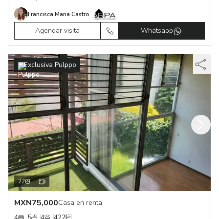
Francisca Maria Castro
Agendar visita
Whatsapp
Exclusiva Pulppo
22
MXN
75,000
Casa en renta
4
5
4
422