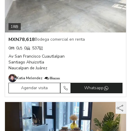
18
MXN
78,618
Bodega comercial en renta
0
0
0
537
Av San Francisco Cuautlalpan
Santiago Ahuizotla
Naucalpan de Juárez
Katia Melendez
Agendar visita
Whatsapp