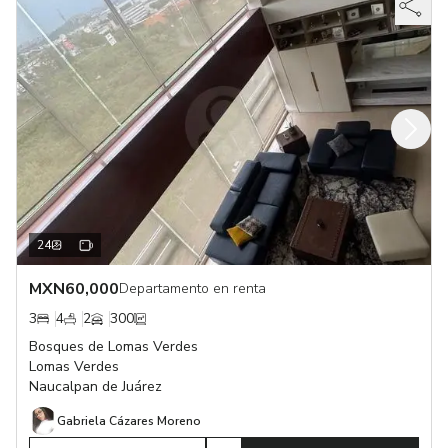
24
MXN
60,000
Departamento en renta
3
4
2
300
Bosques de Lomas Verdes
Lomas Verdes
Naucalpan de Juárez
Gabriela Cázares Moreno